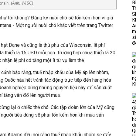
nsin. (
Ảnh: WISC)
 như tôi không? Đăng ký nuôi chó sẽ tốn kém hơn vì giá
tana - Một người nuôi chó khác viết trên trang Twitter
hạt Dane và cũng là thủ phủ của Wisconsin, lệ phí
 thiến là 15 USD mỗi con. Trường hợp chưa thiến là 20
nhận lệ phí có tăng một ít từ vụ làm thẻ.
ỹ cảnh báo rằng, thuế nhập khẩu của Mỹ áp lên nhôm,
g Quốc hầu hết tránh tác động trực tiếp đến hàng hóa
c doanh nghiệp dùng những nguyên liệu này để sản xuất
hí tăng vẫn đổ lên người mua.
 dừng lại ở chiếc thẻ chó. Các tập đoàn lớn của Mỹ cũng
c người tiêu dùng sẽ phải tốn kém hơn khi mua sản
 Sam Adams đều nói rằng thuế nhập khẩu nhôm sẽ đẩy