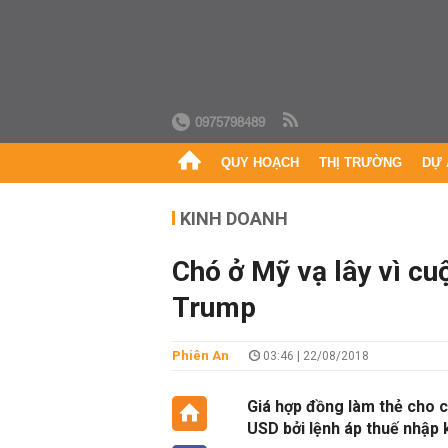
0975798489
QUY HOẠCH
THỊ TRƯỜNG
DỰ 
KINH DOANH
Chó ở Mỹ vạ lây vì cu
Trump
Phiên An
03:46 | 22/08/2018
Giá hợp đồng làm thẻ cho c
USD bởi lệnh áp thuế nhập