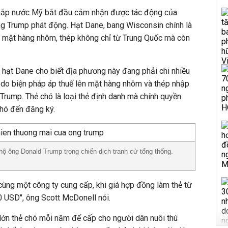
khắp nước Mỹ bắt đầu cảm nhận được tác động của
g Trump phát động. Hạt Dane, bang Wisconsin chính là
n mặt hàng nhôm, thép không chỉ từ Trung Quốc mà còn
hạt Dane cho biết địa phương này đang phải chi nhiều
ó do biện pháp áp thuế lên mặt hàng nhôm và thép nhập
rump. Thẻ chó là loại thẻ định danh mà chính quyền
hó đến đăng ký.
ộ ông Donald Trump trong chiến dịch tranh cử tổng thống.
 cùng một công ty cung cấp, khi giá hợp đồng làm thẻ từ
0 USD", ông Scott McDonell nói.
ớn thẻ chó mỗi năm để cấp cho người dân nuôi thú