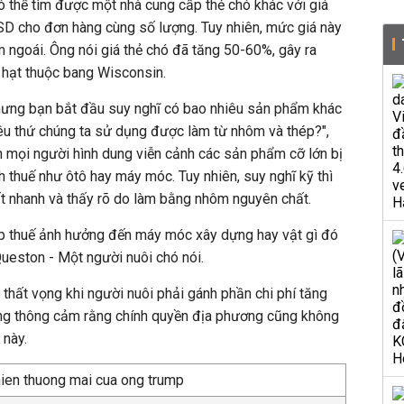
có thể tìm được một nhà cung cấp thẻ chó khác với giá
SD cho đơn hàng cùng số lượng. Tuy nhiên, mức giá này
ngoái. Ông nói giá thẻ chó đã tăng 50-60%, gây ra
 hạt thuộc bang Wisconsin.
nhưng bạn bắt đầu suy nghĩ có bao nhiêu sản phẩm khác
êu thứ chúng ta sử dụng được làm từ nhôm và thép?",
 mọi người hình dung viễn cảnh các sản phẩm cỡ lớn bị
 thuế như ôtô hay máy móc. Tuy nhiên, suy nghĩ kỹ thì
ất nhanh và thấy rõ do làm bằng nhôm nguyên chất.
 áp thuế ảnh hưởng đến máy móc xây dựng hay vật gì đó
ueston - Một người nuôi chó nói.
thất vọng khi người nuôi phải gánh phần chi phí tăng
cũng thông cảm rằng chính quyền địa phương cũng không
 này.