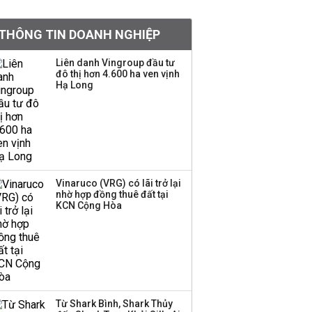
BIDV sắp phát hành
THÔNG TIN DOANH NGHIỆP
gần 500 triệu cổ phiếu,
tăng vốn lên gần
Liên danh Vingroup đầu tư
77.800 tỷ
đô thị hơn 4.600 ha ven vịnh
Hạ Long
Dàn lãnh đạo GenZ nhà
Vingroup,
Techcombank,
VPBank, PC1: Người
nắm 10.000 tỷ đồng cổ
phiếu, người làm chủ
Vinaruco (VRG) có lãi trở lại
tịch ở tuổi 27
nhờ hợp đồng thuê đất tại
KCN Cộng Hòa
Lãnh đạo Vinamilk:
Tăng quy mô đàn bò
thêm 8.000 con, đã
chốt giá nguyên liệu
đến tháng 11
Từ Shark Bình, Shark Thủy
Việt Nam muốn phát