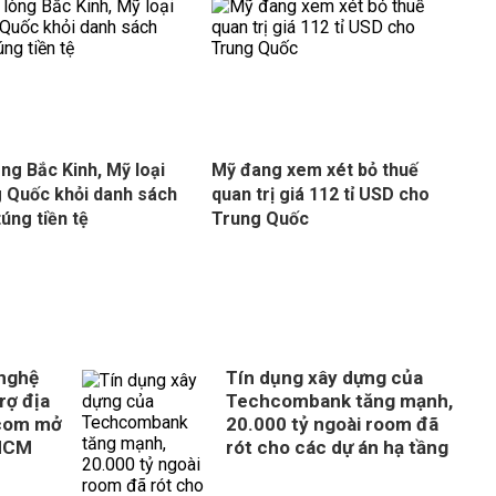
òng Bắc Kinh, Mỹ loại
Mỹ đang xem xét bỏ thuế
 Quốc khỏi danh sách
quan trị giá 112 tỉ USD cho
túng tiền tệ
Trung Quốc
 nghệ
Tín dụng xây dựng của
rợ địa
Techcombank tăng mạnh,
com mở
20.000 tỷ ngoài room đã
 HCM
rót cho các dự án hạ tầng