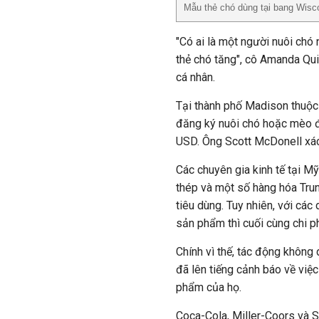
Mẫu thẻ chó dùng tại bang Wisco
"Có ai là một người nuôi chó
thẻ chó tăng", cô Amanda Quin
cá nhân.
Tại thành phố Madison thuộc 
đăng ký nuôi chó hoặc mèo đã
USD. Ông Scott McDonell xác 
Các chuyên gia kinh tế tại M
thép và một số hàng hóa Trun
tiêu dùng. Tuy nhiên, với cá
sản phẩm thì cuối cùng chi p
Chính vì thế, tác động không
đã lên tiếng cảnh báo về việ
phẩm của họ.
Coca-Cola, Miller-Coors và