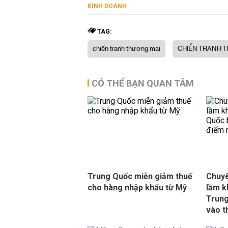
KINH DOANH
TAG:
chiến tranh thương mại
CHIẾN TRANH T
CÓ THỂ BẠN QUAN TÂM
Trung Quốc miễn giảm thuế
Chuyê
cho hàng nhập khẩu từ Mỹ
lầm k
Trung
vào t