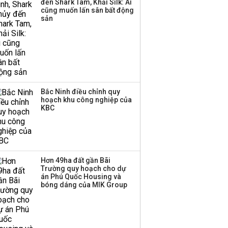
đến Shark Tam, Khải Silk: Ai
triển quỹ hưu trí: Từ tiết
cũng muốn lấn sân bất động
kiệm gia đình thành
sản
nguồn cấp vốn dài hạn
và kinh nghiệm từ
Malaysia
Bắc Ninh điều chỉnh quy
hoạch khu công nghiệp của
KBC
Hơn 49ha đất gần Bãi
Trường quy hoạch cho dự
án Phú Quốc Housing và
bóng dáng của MIK Group