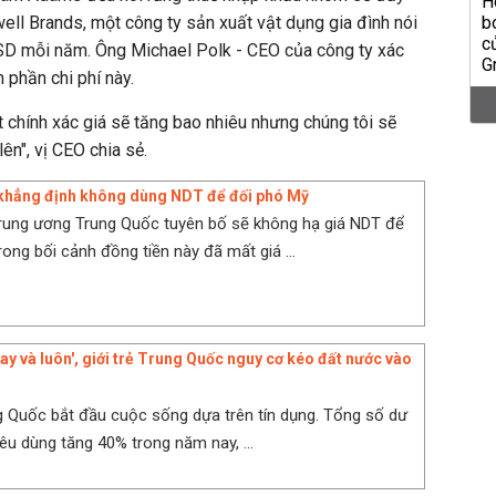
ell Brands, một công ty sản xuất vật dụng gia đình nói
USD mỗi năm. Ông Michael Polk - CEO của công ty xác
phần chi phí này.
t chính xác giá sẽ tăng bao nhiêu nhưng chúng tôi sẽ
ên", vị CEO chia sẻ.
khẳng định không dùng NDT để đối phó Mỹ
rung ương Trung Quốc tuyên bố sẽ không hạ giá NDT để
rong bối cảnh đồng tiền này đã mất giá ...
ay và luôn', giới trẻ Trung Quốc nguy cơ kéo đất nước vào
g
ng Quốc bắt đầu cuộc sống dựa trên tín dụng. Tổng số dư
iêu dùng tăng 40% trong năm nay, ...