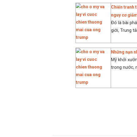
Chiến tranh
nguy cơ giả
Đó là bài ph
giới, Trung t
Những nạn nh
Mỹ khởi xướn
trong nước, n