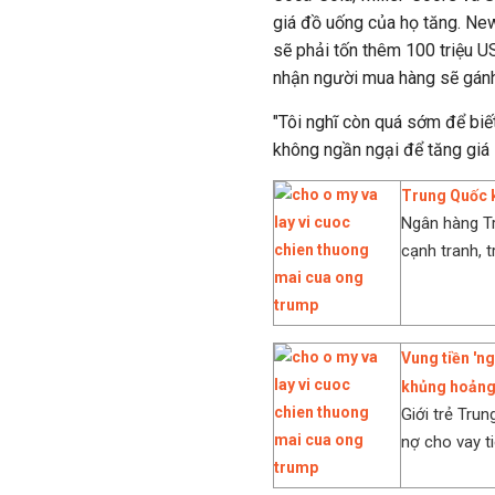
giá đồ uống của họ tăng. New
sẽ phải tốn thêm 100 triệu 
nhận người mua hàng sẽ gánh 
"Tôi nghĩ còn quá sớm để biế
không ngần ngại để tăng giá l
Trung Quốc 
Ngân hàng T
cạnh tranh, t
Vung tiền 'ng
khủng hoản
Giới trẻ Tru
nợ cho vay t