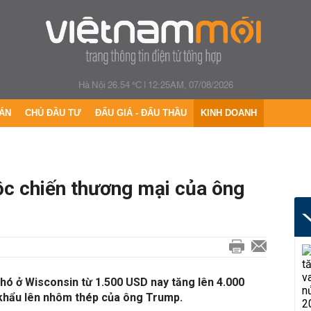
Hà Nội 26.54 °C
|
12:25AM, 07/08/2026
ÁN
CHỦ ĐẦU TƯ
ĐẤU GIÁ - ĐẤU THẦU
KINH DOANH
ộc chiến thương mại của ông
hó ở Wisconsin từ 1.500 USD nay tăng lên 4.000
 khẩu lên nhôm thép của ông Trump.