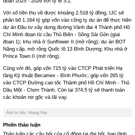
đoạn 2025 - 2026 với tỷ lệ 3:2.
Với số tiền thu về được khoảng 2.518 tỷ đồng, IJC sẽ
phân bổ 1.164 tỷ góp vốn vào công ty dự án để thực hiện
dự án Đầu tư xây dựng đường Vành đai 4 Thành phố Hồ
Chí Minh đoạn từ cầu Thủ Biên - Sông Sài Gòn (giai
đoạn 1); khu nhà ở Sunflower II (mở rộng); dự án BOT
Nâng cấp, mở rộng Quốc lộ 13 Bình Dương; Khu nhà ở
Prince Town II (mở rộng).
Cùng với đó, góp vốn 715 tỷ vào CTCP Phát triển Hạ
tầng Kỹ thuật Becamex - Bình Phước; góp vốn 265 tỷ
vào CTCP Đường cao tốc Thành phố Hồ Chí Minh - Thủ
Dầu Một - Chơn Thành. Còn lại 374,5 tỷ sẽ thanh toán
các khoản nợ gốc và lãi vay.
Ảnh tư liệu:
Hoàng Huy
.
Phiên thảo luận
Thảo luận các câu hỏi của cổ đông tại đại hội, ban lãnh