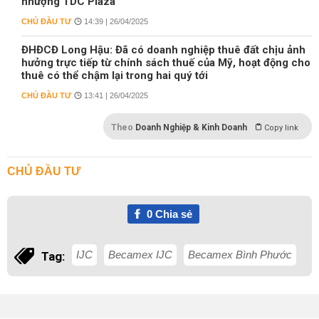
nhượng TDC Plaza
CHỦ ĐẦU TƯ
14:39 | 26/04/2025
ĐHĐCĐ Long Hậu: Đã có doanh nghiệp thuê đất chịu ảnh
hưởng trực tiếp từ chính sách thuế của Mỹ, hoạt động cho
thuê có thể chậm lại trong hai quý tới
CHỦ ĐẦU TƯ
13:41 | 26/04/2025
Theo
Doanh Nghiệp & Kinh Doanh
Copy link
CHỦ ĐẦU TƯ
0
Chia sẻ
IJC
Becamex IJC
Becamex Bình Phước
Tag: