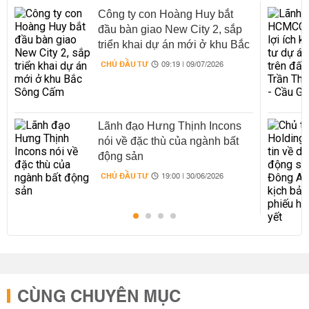
Công ty con Hoàng Huy bắt
đầu bàn giao New City 2, sắp
triển khai dự án mới ở khu Bắc
Sông Cấm
CHỦ ĐẦU TƯ
09:19 | 09/07/2026
Lãnh đạo Hưng Thịnh Incons
nói về đặc thù của ngành bất
động sản
CHỦ ĐẦU TƯ
19:00 | 30/06/2026
CÙNG CHUYÊN MỤC