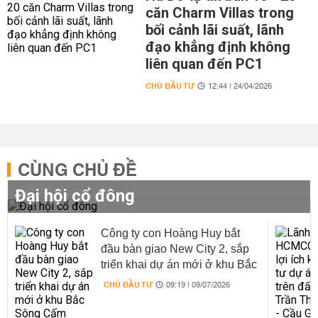
căn Charm Villas trong
bối cảnh lãi suất, lãnh
đạo khẳng định không
liên quan đến PC1
CHỦ ĐẦU TƯ
12:44 | 24/04/2026
CÙNG CHỦ ĐỀ
Đại hội cổ đông
Công ty con Hoàng Huy bắt
đầu bàn giao New City 2, sắp
triển khai dự án mới ở khu Bắc
Sông Cấm
CHỦ ĐẦU TƯ
09:19 | 09/07/2026