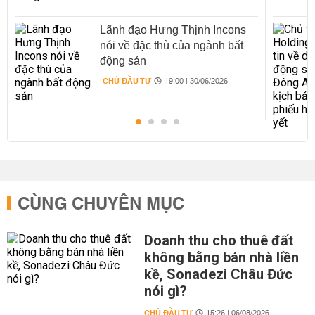
Lãnh đạo Hưng Thịnh Incons
nói về đặc thù của ngành bất
động sản
CHỦ ĐẦU TƯ
19:00 | 30/06/2026
CÙNG CHUYÊN MỤC
Doanh thu cho thuê đất
không bằng bán nhà liền
kề, Sonadezi Châu Đức
nói gì?
CHỦ ĐẦU TƯ
15:26 | 06/08/2026