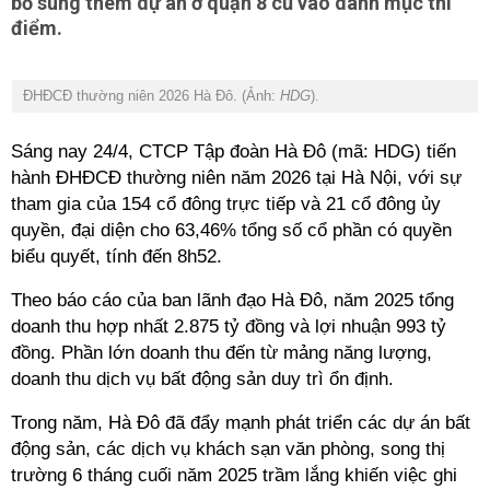
bổ sung thêm dự án ở quận 8 cũ vào danh mục thí
điểm.
ĐHĐCĐ thường niên 2026 Hà Đô. (Ảnh:
HDG
).
Sáng nay 24/4, CTCP Tập đoàn Hà Đô (mã: HDG) tiến
hành ĐHĐCĐ thường niên năm 2026 tại Hà Nội, với sự
tham gia của 154 cổ đông trực tiếp và 21 cổ đông ủy
quyền, đại diện cho 63,46% tổng số cổ phần có quyền
biểu quyết, tính đến 8h52.
Theo báo cáo của ban lãnh đạo Hà Đô, năm 2025 tổng
doanh thu hợp nhất 2.875 tỷ đồng và lợi nhuận 993 tỷ
đồng. Phần lớn doanh thu đến từ mảng năng lượng,
doanh thu dịch vụ bất động sản duy trì ổn định.
Trong năm, Hà Đô đã đẩy mạnh phát triển các dự án bất
động sản, các dịch vụ khách sạn văn phòng, song thị
trường 6 tháng cuối năm 2025 trầm lắng khiến việc ghi