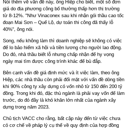
Nói thêm về vấn đề này, ông Hiệp cho biết, một số đơn
giá do địa phương công bố thường thấp hơn thị trường
từ 8-12%. "Như Vinaconex sau khi nhận gói thầu cao tốc
đoạn Mai Sơn – Quế Lộ, dự toán thi công đã thấy lỗ
40%", ông nói.
Song, nếu không làm thì doanh nghiệp sẽ không có việc
để lo bảo hiểm xã hội và tiền lương cho người lao động.
Do đó, nhà thầu biết lỗ nhưng chấp nhận để hy vọng
ngày mai tìm được công trình khác để bù đắp.
Bên cạnh vấn đề giá định mức và ít việc làm, theo ông
Hiệp, các nhà thầu còn phải đối mặt với vấn đề dòng tiền
khi 90% công ty xây dựng có vốn nhỏ từ 150 đến 200 tỷ
đồng. Trong khi đó, đặc thù ngành là phải vay vốn để làm
trước, do đó đây là khó khăn lớn nhất của ngành xây
dựng trong năm 2023.
Chủ tịch VACC cho rằng, bất cập này đến từ việc chưa
có cơ chế về pháp lý cụ thể về quy định của hợp đồng