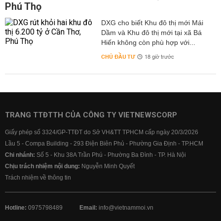
Phú Thọ
DXG cho biết Khu đô thị mới Mái
Dầm và Khu đô thị mới tại xã Bá
Hiến không còn phù hợp với...
CHỦ ĐẦU TƯ
18 giờ trước
TRANG TTĐTTH CỦA CÔNG TY VIETNEWSCORP
Giấy phép số 3324/GP-TTĐT do Sở VH&TT TPHCM cấp ngày 20/3/2026
Lầu 5 - Compa Building - 293 Điện Biên Phủ - Phường Gia Định - TP.HCM
Chi nhánh:
Số 5 - Khu 38A Trần Phú - Phường Ba Đình - TP. Hà Nội
Chịu trách nhiệm nội dung:
Nguyễn Minh Quyết
Trách nhiệm về thông tin
Hotline:
0975798489
Email:
info@vietnammoi.vn