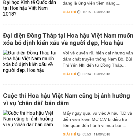
đang là ứng viên tiềm năng,...
GIẢI TRÍ
10:15 | 12/09/2018
Đại diện Đồng Tháp tại Hoa hậu Việt Nam muốn
xóa bỏ định kiến xấu về người đẹp, Hoa hậu
Với vẻ quyến rũ, hiện đại nhưng vẫn
đậm chất truyền thống Nam Bộ, Bùi
Thị Yến Nhi đến từ Đồng Tháp...
GIẢI TRÍ
02:34 | 12/09/2018
Cuộc thi Hoa hậu Việt Nam cũng bị ảnh hưởng
vì vụ 'chân dài' bán dâm
Mấy ngày qua, vụ việc Á hậu T.D và
diễn viên kiêm MC C.V bị điều tra
liên quan đến hành vi mua bán...
GIẢI TRÍ
03:53 | 11/09/2018