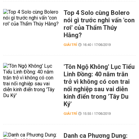
Top 4 Solo cùng Bolero
nói gì trước nghi vấn 'con
rơi' của Thẩm Thúy
Hằng?
GIẢI TRÍ
16:40 | 17/06/2019
'Tôn Ngộ Không' Lục Tiểu
Linh Đồng: 40 năm trăn
trở vì không có con trai
nối nghiệp sau vai diễn
kinh điển trong 'Tây Du
Ký'
GIẢI TRÍ
15:55 | 17/06/2019
Danh ca Phương Dung: