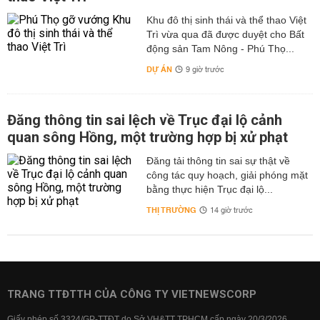
Khu đô thị sinh thái và thể thao Việt
Trì vừa qua đã được duyệt cho Bất
động sản Tam Nông - Phú Thọ...
DỰ ÁN
9 giờ trước
Đăng thông tin sai lệch về Trục đại lộ cảnh
quan sông Hồng, một trường hợp bị xử phạt
Đăng tải thông tin sai sự thật về
công tác quy hoạch, giải phóng mặt
bằng thực hiện Trục đại lộ...
THỊ TRƯỜNG
14 giờ trước
TRANG TTĐTTH CỦA CÔNG TY VIETNEWSCORP
Giấy phép số 3324/GP-TTĐT do Sở VH&TT TPHCM cấp ngày 20/3/2026