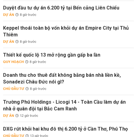
Duyệt đầu tư dự án 6.200 tỷ tại Bến cảng Liên Chiểu
DỰ ÁN
8 giờ trước
Keppel thoái toàn bộ vốn khỏi dự án Empire City tại Thủ
Thiêm
DỰ ÁN
8 giờ trước
Thiết kế quốc lộ 13 mở rộng gần gấp ba lần
QUY HOẠCH
8 giờ trước
Doanh thu cho thuê đất không bằng bán nhà liền kề,
Sonadezi Châu Đức nói gì?
CHỦ ĐẦU TƯ
8 giờ trước
Trường Phú Holdings - Licogi 14 - Toàn Cầu làm dự án
nhà ở quân đội tại Bắc Cam Ranh
DỰ ÁN
12 giờ trước
DXG rút khỏi hai khu đô thị 6.200 tỷ ở Cần Thơ, Phú Thọ
CHỦ ĐẦU TƯ
13 giờ trước