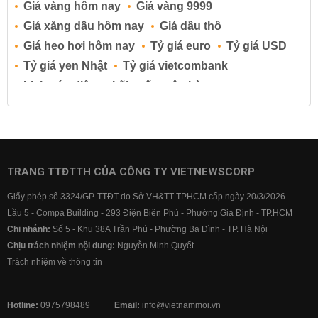
Giá vàng hôm nay
Giá vàng 9999
Giá xăng dầu hôm nay
Giá dầu thô
Giá heo hơi hôm nay
Tỷ giá euro
Tỷ giá USD
Tỷ giá yen Nhật
Tỷ giá vietcombank
Lịch cúp điện
Lãi suất ngân hàng
Lãi suất tiết kiệm
Lãi suất tiền gửi
Lãi suất ngân hàng Agribank
Lãi suất ngân hàng Sacombank
Lãi suất ngân hàng BIDV
TRANG TTĐTTH CỦA CÔNG TY VIETNEWSCORP
Lãi suất ngân hàng Vietinbank
Giấy phép số 3324/GP-TTĐT do Sở VH&TT TPHCM cấp ngày 20/3/2026
Lãi suất ngân hàng Vietcombank
Lầu 5 - Compa Building - 293 Điện Biên Phủ - Phường Gia Định - TP.HCM
Chi nhánh:
Số 5 - Khu 38A Trần Phú - Phường Ba Đình - TP. Hà Nội
Chịu trách nhiệm nội dung:
Nguyễn Minh Quyết
Trách nhiệm về thông tin
Hotline:
0975798489
Email:
info@vietnammoi.vn