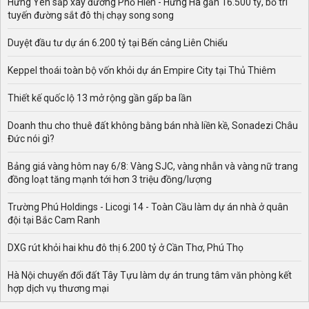
Hưng Yên sắp xây đường Phố Hiến - Hưng Hà gần 16.500 tỷ, bố trí
tuyến đường sắt đô thị chạy song song
Duyệt đầu tư dự án 6.200 tỷ tại Bến cảng Liên Chiểu
Keppel thoái toàn bộ vốn khỏi dự án Empire City tại Thủ Thiêm
Thiết kế quốc lộ 13 mở rộng gần gấp ba lần
Doanh thu cho thuê đất không bằng bán nhà liền kề, Sonadezi Châu
Đức nói gì?
Bảng giá vàng hôm nay 6/8: Vàng SJC, vàng nhẫn và vàng nữ trang
đồng loạt tăng mạnh tới hơn 3 triệu đồng/lượng
Trường Phú Holdings - Licogi 14 - Toàn Cầu làm dự án nhà ở quân
đội tại Bắc Cam Ranh
DXG rút khỏi hai khu đô thị 6.200 tỷ ở Cần Thơ, Phú Thọ
Hà Nội chuyển đổi đất Tây Tựu làm dự án trung tâm văn phòng kết
hợp dịch vụ thương mại