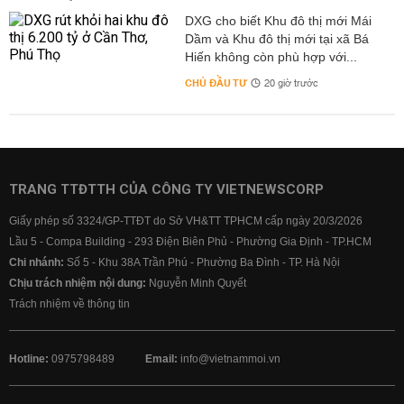
DXG cho biết Khu đô thị mới Mái
Dầm và Khu đô thị mới tại xã Bá
Hiến không còn phù hợp với...
CHỦ ĐẦU TƯ
20 giờ trước
TRANG TTĐTTH CỦA CÔNG TY VIETNEWSCORP
Giấy phép số 3324/GP-TTĐT do Sở VH&TT TPHCM cấp ngày 20/3/2026
Lầu 5 - Compa Building - 293 Điện Biên Phủ - Phường Gia Định - TP.HCM
Chi nhánh:
Số 5 - Khu 38A Trần Phú - Phường Ba Đình - TP. Hà Nội
Chịu trách nhiệm nội dung:
Nguyễn Minh Quyết
Trách nhiệm về thông tin
Hotline:
0975798489
Email:
info@vietnammoi.vn