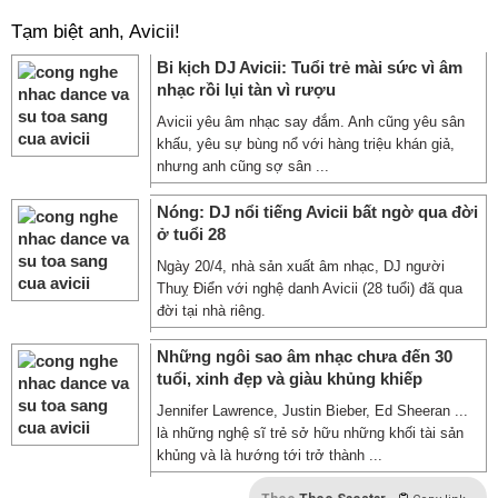
Tạm biệt anh, Avicii!
Bi kịch DJ Avicii: Tuổi trẻ mài sức vì âm
nhạc rồi lụi tàn vì rượu
Avicii yêu âm nhạc say đắm. Anh cũng yêu sân
khấu, yêu sự bùng nổ với hàng triệu khán giả,
nhưng anh cũng sợ sân ...
Nóng: DJ nổi tiếng Avicii bất ngờ qua đời
ở tuổi 28
Ngày 20/4, nhà sản xuất âm nhạc, DJ người
Thuỵ Điển với nghệ danh Avicii (28 tuổi) đã qua
đời tại nhà riêng.
Những ngôi sao âm nhạc chưa đến 30
tuổi, xinh đẹp và giàu khủng khiếp
Jennifer Lawrence, Justin Bieber, Ed Sheeran ...
là những nghệ sĩ trẻ sở hữu những khối tài sản
khủng và là hướng tới trở thành ...