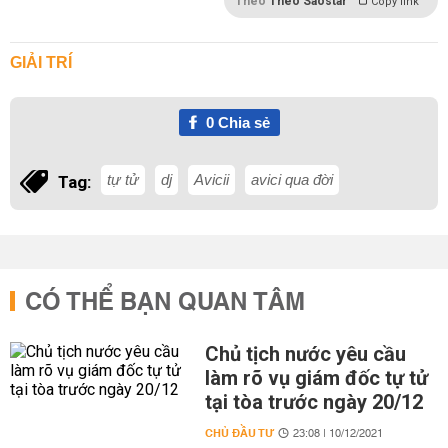
Theo
Theo Saostar
Copy link
GIẢI TRÍ
0
Chia sẻ
tự tử
dj
Avicii
avici qua đời
Tag:
CÓ THỂ BẠN QUAN TÂM
Chủ tịch nước yêu cầu
làm rõ vụ giám đốc tự tử
tại tòa trước ngày 20/12
CHỦ ĐẦU TƯ
23:08 | 10/12/2021