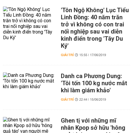
'Tôn Ngộ Không' Lục Tiểu
Linh Đồng: 40 năm trăn
trở vì không có con trai
nối nghiệp sau vai diễn
kinh điển trong 'Tây Du
Ký'
GIẢI TRÍ
15:55 | 17/06/2019
Danh ca Phương Dung:
'Tôi tốn 100 kg nước mắt
khi làm giám khảo'
GIẢI TRÍ
22:44 | 15/06/2019
Ghen tị với những mĩ
nhân Kpop sở hữu 'hông