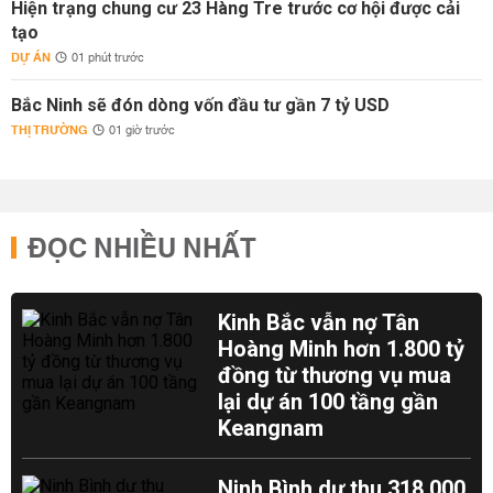
Hiện trạng chung cư 23 Hàng Tre trước cơ hội được cải
tạo
DỰ ÁN
01 phút trước
Bắc Ninh sẽ đón dòng vốn đầu tư gần 7 tỷ USD
THỊ TRƯỜNG
01 giờ trước
ĐỌC NHIỀU NHẤT
Kinh Bắc vẫn nợ Tân
Hoàng Minh hơn 1.800 tỷ
đồng từ thương vụ mua
lại dự án 100 tầng gần
Keangnam
Ninh Bình dự thu 318.000