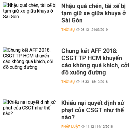
Nhậu quá chén, tài xế bị
tạm giữ xe giữa khuya ở
Sài Gòn
THỜI SỰ
08:13 | 24/03/2019
Chung kết AFF 2018:
CSGT TP HCM khuyến
cáo không quá khích, cởi
đồ xuống đường
THỜI SỰ
16:33 | 15/12/2018
Khiếu nại quyết định xử
phạt của CSGT như thế
nào?
PHÁP LUẬT
11:12 | 14/12/2018