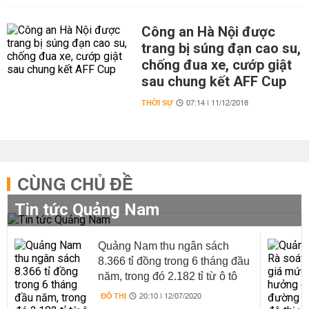
Công an Hà Nội được
trang bị súng đạn cao su,
chống đua xe, cướp giật
sau chung kết AFF Cup
THỜI SỰ
07:14 | 11/12/2018
CÙNG CHỦ ĐỀ
Tin tức Quảng Nam
Quảng Nam thu ngân sách
8.366 tỉ đồng trong 6 tháng đầu
năm, trong đó 2.182 tỉ từ ô tô
Trường Hải
ĐÔ THỊ
20:10 | 12/07/2020