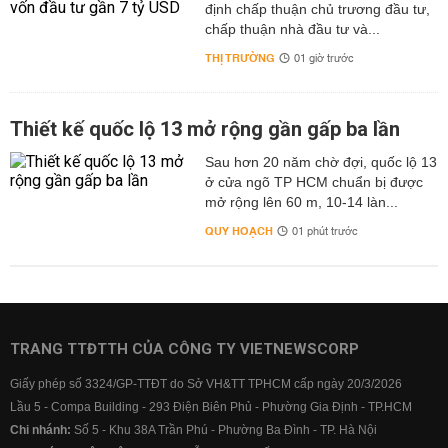
định chấp thuận chủ trương đầu tư,
chấp thuận nhà đầu tư và...
THỊ TRƯỜNG
01 giờ trước
Thiết kế quốc lộ 13 mở rộng gần gấp ba lần
Sau hơn 20 năm chờ đợi, quốc lộ 13
ở cửa ngõ TP HCM chuẩn bị được
mở rộng lên 60 m, 10-14 làn...
QUY HOẠCH
01 phút trước
TRANG TTĐTTH CỦA CÔNG TY VIETNEWSCORP
Giấy phép số 3324/GP-TTĐT do Sở VH&TT TPHCM cấp ngày 20/3/2026
Lầu 5 - Compa Building - 293 Điện Biên Phủ - Phường Gia Định - TP.HCM
Chi nhánh:
Số 5 - Khu 38A Trần Phú - Phường Ba Đình - TP. Hà Nội