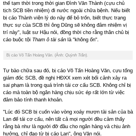
thế tạm thời trong thời gian Đình Văn Thành (cựu chủ
tịch SCB tiền nhiệm) đi nước ngoài chữa bệnh. Nếu biết
bị cáo Thành viện lý do này để bỏ trốn, biết thực trạng
thực sự của SCB thì ông Dũng sẽ không đảm nhiệm vị
trí này", luật sư Hậu nói, đồng thời cho rằng thân chủ bị
cáo buộc tội
Tham ô tài sản
là "không ổn".
Bị cáo Võ Tấn Hoàng Văn. (Ảnh:
Quỳnh Trần
).
Tự bào chữa sau đó, bị cáo Võ Tấn Hoàng Văn, cựu tổng
giám đốc SCB, đề nghị HĐXX xem xét bối cảnh xảy ra
sai phạm là trong quá trình tái cơ cấu SCB. Không chỉ bị
cáo mà toàn bộ ngân hàng chịu sức ép rất lớn từ việc
đảm bảo tính thanh khoản.
"Lúc đó SCB bị cuốn vào vòng xoáy mượn tài sản của bà
Lan để tái cơ cấu, nên tất cả mọi người đều cảm thấy
rằng bà như là người đỡ đầu cho ngân hàng và chịu ảnh
hưởng, chỉ đạo từ bị cáo Lan", ông Văn nói.