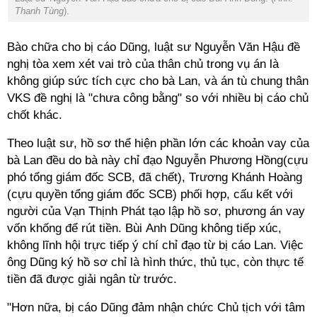
Thanh Tùng
).
Bào chữa cho bị cáo Dũng, luật sư Nguyễn Văn Hậu đề
nghị tòa xem xét vai trò của thân chủ trong vụ án là
không giúp sức tích cực cho bà Lan, và án tù chung thân
VKS đề nghị là "chưa công bằng" so với nhiều bị cáo chủ
chốt khác.
Theo luật sư, hồ sơ thể hiện phần lớn các khoản vay của
bà Lan đều do bà này chỉ đạo Nguyễn Phương Hồng(cựu
phó tổng giám đốc SCB, đã chết), Trương Khánh Hoàng
(cựu quyền tổng giám đốc SCB) phối hợp, cấu kết với
người của Vạn Thịnh Phát tạo lập hồ sơ, phương án vay
vốn khống để rút tiền. Bùi Anh Dũng không tiếp xúc,
không lĩnh hội trực tiếp ý chí chỉ đạo từ bị cáo Lan. Việc
ông Dũng ký hồ sơ chỉ là hình thức, thủ tục, còn thực tế
tiền đã được giải ngân từ trước.
"Hơn nữa, bị cáo Dũng đảm nhận chức Chủ tịch với tâm