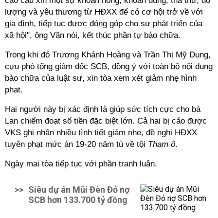
cáo cầu xin một sự khoan hồng, khoan dung, tha thứ, độ
lượng và yêu thương từ HĐXX để có cơ hội trở về với
gia đình, tiếp tục được đóng góp cho sự phát triển của
xã hội", ông Văn nói, kết thúc phần tự bào chữa.
Trong khi đó Trương Khánh Hoàng và Trần Thị Mỹ Dung,
cựu phó tổng giám đốc SCB, đồng ý với toàn bộ nội dung
bào chữa của luật sư, xin tòa xem xét giảm nhẹ hình
phạt.
Hai người này bị xác định là giúp sức tích cực cho bà
Lan chiếm đoạt số tiền đặc biệt lớn. Cả hai bị cáo được
VKS ghi nhận nhiều tình tiết giảm nhẹ, đề nghị HĐXX
tuyên phạt mức án 19-20 năm tù về tội
Tham ô
.
Ngày mai tòa tiếp tục với phần tranh luận.
>>
Siêu dự án Mũi Đèn Đỏ nợ
SCB hơn 133.700 tỷ đồng