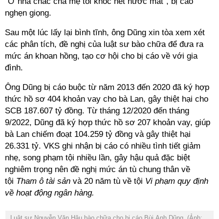
"Ở nhà chắc cha mẹ tôi khóc hết nước mắt", bị cáo
nghẹn giọng.
Sau một lúc lấy lại bình tĩnh, ông Dũng xin tòa xem xét
các phân tích, đề nghị của luật sư bào chữa để đưa ra
mức án khoan hồng, tạo cơ hội cho bị cáo về với gia
đình.
Ông Dũng bị cáo buộc từ năm 2013 đến 2020 đã ký hợp
thức hồ sơ 404 khoản vay cho bà Lan, gây thiệt hại cho
SCB 187.607 tỷ đồng. Từ tháng 12/2020 đến tháng
9/2022, Dũng đã ký hợp thức hồ sơ 207 khoản vay, giúp
bà Lan chiếm đoạt 104.259 tỷ đồng và gây thiệt hại
26.331 tỷ. VKS ghi nhận bị cáo có nhiều tình tiết giảm
nhẹ, song phạm tội nhiều lần, gây hậu quả đặc biệt
nghiêm trọng nên đề nghị mức án tù chung thân về
tội
Tham ô tài sản
và 20 năm tù về tội
Vi phạm quy định
về hoạt động ngân hàng.
Luật sư Nguyễn Văn Hậu bào chữa cho bị cáo Bùi Anh Dũng. (Ảnh: