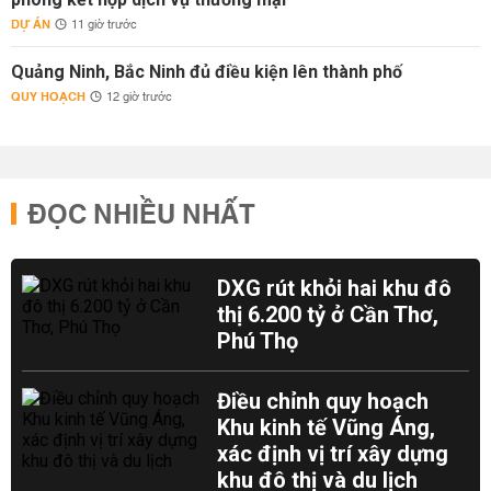
DỰ ÁN
11 giờ trước
Quảng Ninh, Bắc Ninh đủ điều kiện lên thành phố
QUY HOẠCH
12 giờ trước
ĐỌC NHIỀU NHẤT
DXG rút khỏi hai khu đô
thị 6.200 tỷ ở Cần Thơ,
Phú Thọ
Điều chỉnh quy hoạch
Khu kinh tế Vũng Áng,
xác định vị trí xây dựng
khu đô thị và du lịch