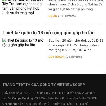
chuyển mục đích sử dụng 3,4 ha đất
và giao 0,3 ha đất tại phường...
DỰ ÁN
11 giờ trước
Thiết kế quốc lộ 13 mở rộng gần gấp ba lần
Sau hơn 20 năm chờ đợi, quốc lộ 13
ở cửa ngõ TP HCM chuẩn bị được
mở rộng lên 60 m, 10-14 làn...
QUY HOẠCH
6 giờ trước
TRANG TTĐTTH CỦA CÔNG TY VIETNEWSCORP
Giấy phép số 3324/GP-TTĐT do Sở VH&TT TPHCM cấp ngày 20/3/2026
Lầu 5 - Compa Building - 293 Điện Biên Phủ - Phường Gia Định - TP.HCM
Chi nhánh:
Số 5 - Khu 38A Trần Phú - Phường Ba Đình - TP. Hà Nội