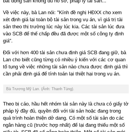
bất động sản không đủ hồ sơ, pháp lý tài sản...
Về việc này, bà Lan nói: "Kính đề nghị HĐXX cho xem
xét định giá lại toàn bộ tài sản trong vụ án, vì giá trị tài
sản theo thị trường lúc này lúc kia. Các tài sản lúc đưa
vào SCB để thế chấp đều đã được một số công ty định
giá".
Đối với hơn 400 tài sản chưa định giá SCB đang giữ, bà
Lan cho biết cũng từng có nhiều ý kiến với các cơ quan
tố tụng về việc những tài sản nào chưa được định giá thì
cần phải định giá để tính toán lại thiệt hại trong vụ án.
Bà Trương Mỹ Lan. (Ảnh: Thanh Tùng).
Theo bị cáo, hầu hết nhóm tài sản này là chưa có giấy tờ
pháp lý đầy đủ, quyền đối với tài sản hoặc đang trong
quá trình hoàn thiện dở dang. Có một số tài sản do các
ngân hàng cũ (trước hợp nhất) để lại đang thiếu một số