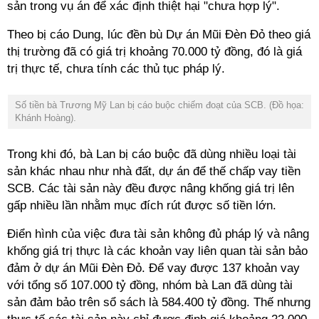
sản trong vụ án để xác định thiệt hại "chưa hợp lý".
Theo bị cáo Dung, lúc đền bù Dự án Mũi Đèn Đỏ theo giá
thị trường đã có giá trị khoảng 70.000 tỷ đồng, đó là giá
trị thực tế, chưa tính các thủ tục pháp lý.
Số tiền bà Trương Mỹ Lan bị cáo buộc chiếm đoạt của SCB. (Đồ họa:
Khánh Hoàng).
Trong khi đó, bà Lan bị cáo buộc đã dùng nhiều loại tài
sản khác nhau như nhà đất, dự án để thế chấp vay tiền
SCB. Các tài sản này đều được nâng khống giá trị lên
gấp nhiều lần nhằm mục đích rút được số tiền lớn.
Điển hình của việc đưa tài sản không đủ pháp lý và nâng
khống giá trị thực là các khoản vay liên quan tài sản bảo
đảm ở dự án Mũi Đèn Đỏ. Để vay được 137 khoản vay
với tổng số 107.000 tỷ đồng, nhóm bà Lan đã dùng tài
sản đảm bảo trên sổ sách là 584.400 tỷ đồng. Thế nhưng