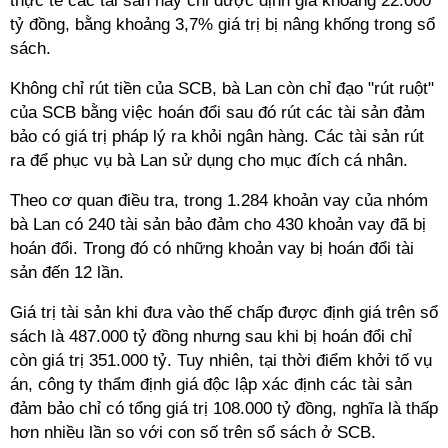
thực tế các tài sản này chỉ được định giá khoảng 22.000
tỷ đồng, bằng khoảng 3,7% giá trị bị nâng khống trong sổ
sách.
Không chỉ rút tiền của SCB, bà Lan còn chỉ đạo "rút ruột"
của SCB bằng việc hoán đổi sau đó rút các tài sản đảm
bảo có giá trị pháp lý ra khỏi ngân hàng. Các tài sản rút
ra để phục vụ bà Lan sử dụng cho mục đích cá nhân.
Theo cơ quan điều tra, trong 1.284 khoản vay của nhóm
bà Lan có 240 tài sản bảo đảm cho 430 khoản vay đã bị
hoán đổi. Trong đó có những khoản vay bị hoán đổi tài
sản đến 12 lần.
Giá trị tài sản khi đưa vào thế chấp được định giá trên sổ
sách là 487.000 tỷ đồng nhưng sau khi bị hoán đổi chỉ
còn giá trị 351.000 tỷ. Tuy nhiên, tại thời điểm khởi tố vụ
án, công ty thẩm định giá độc lập xác định các tài sản
đảm bảo chỉ có tổng giá trị 108.000 tỷ đồng, nghĩa là thấp
hơn nhiều lần so với con số trên sổ sách ở SCB.