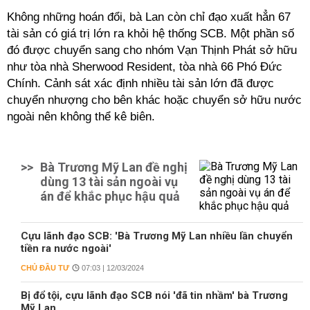
Không những hoán đổi, bà Lan còn chỉ đạo xuất hẳn 67
tài sản có giá trị lớn ra khỏi hệ thống SCB. Một phần số
đó được chuyển sang cho nhóm Vạn Thịnh Phát sở hữu
như tòa nhà Sherwood Resident, tòa nhà 66 Phó Đức
Chính. Cảnh sát xác định nhiều tài sản lớn đã được
chuyển nhượng cho bên khác hoặc chuyển sở hữu nước
ngoài nên không thể kê biên.
>>
Bà Trương Mỹ Lan đề nghị
dùng 13 tài sản ngoài vụ
án để khắc phục hậu quả
Cựu lãnh đạo SCB: 'Bà Trương Mỹ Lan nhiều lần chuyển
tiền ra nước ngoài'
CHỦ ĐẦU TƯ
07:03 | 12/03/2024
Bị đổ tội, cựu lãnh đạo SCB nói 'đã tin nhầm' bà Trương
Mỹ Lan