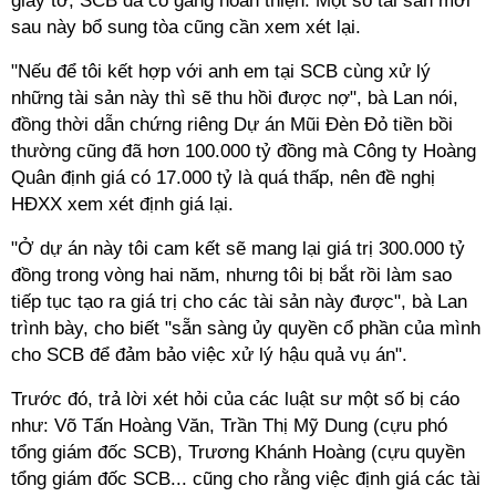
giấy tờ, SCB đã cố gắng hoàn thiện. Một số tài sản mới
sau này bổ sung tòa cũng cần xem xét lại.
"Nếu để tôi kết hợp với anh em tại SCB cùng xử lý
những tài sản này thì sẽ thu hồi được nợ", bà Lan nói,
đồng thời dẫn chứng riêng Dự án Mũi Đèn Đỏ tiền bồi
thường cũng đã hơn 100.000 tỷ đồng mà Công ty Hoàng
Quân định giá có 17.000 tỷ là quá thấp, nên đề nghị
HĐXX xem xét định giá lại.
"Ở dự án này tôi cam kết sẽ mang lại giá trị 300.000 tỷ
đồng trong vòng hai năm, nhưng tôi bị bắt rồi làm sao
tiếp tục tạo ra giá trị cho các tài sản này được", bà Lan
trình bày, cho biết "sẵn sàng ủy quyền cổ phần của mình
cho SCB để đảm bảo việc xử lý hậu quả vụ án".
Trước đó, trả lời xét hỏi của các luật sư một số bị cáo
như: Võ Tấn Hoàng Văn, Trần Thị Mỹ Dung (cựu phó
tổng giám đốc SCB), Trương Khánh Hoàng (cựu quyền
tổng giám đốc SCB... cũng cho rằng việc định giá các tài