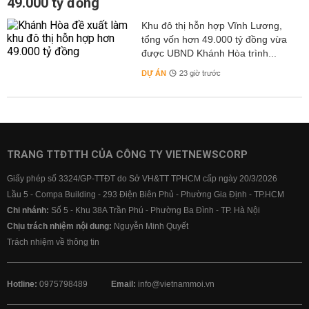
49.000 tỷ đồng
Khu đô thị hỗn hợp Vĩnh Lương,
tổng vốn hơn 49.000 tỷ đồng vừa
được UBND Khánh Hòa trình...
DỰ ÁN
23 giờ trước
TRANG TTĐTTH CỦA CÔNG TY VIETNEWSCORP
Giấy phép số 3324/GP-TTĐT do Sở VH&TT TPHCM cấp ngày 20/3/2026
Lầu 5 - Compa Building - 293 Điện Biên Phủ - Phường Gia Định - TP.HCM
Chi nhánh:
Số 5 - Khu 38A Trần Phú - Phường Ba Đình - TP. Hà Nội
Chịu trách nhiệm nội dung:
Nguyễn Minh Quyết
Trách nhiệm về thông tin
Hotline:
0975798489
Email:
info@vietnammoi.vn