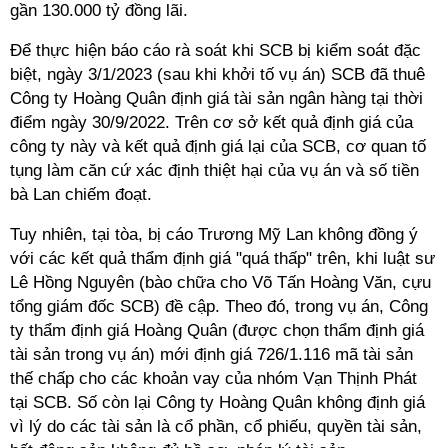
gần 130.000 tỷ đồng lãi.
Để thực hiện báo cáo rà soát khi SCB bị kiểm soát đặc
biệt, ngày 3/1/2023 (sau khi khởi tố vụ án) SCB đã thuê
Công ty Hoàng Quân định giá tài sản ngân hàng tại thời
điểm ngày 30/9/2022. Trên cơ sở kết quả định giá của
công ty này và kết quả định giá lại của SCB, cơ quan tố
tụng làm căn cứ xác định thiệt hại của vụ án và số tiền
bà Lan chiếm đoạt.
Tuy nhiên, tại tòa, bị cáo Trương Mỹ Lan không đồng ý
với các kết quả thẩm định giá "quá thấp" trên, khi luật sư
Lê Hồng Nguyên (bào chữa cho Võ Tấn Hoàng Văn, cựu
tổng giám đốc SCB) đề cập. Theo đó, trong vụ án, Công
ty thẩm định giá Hoàng Quân (được chọn thẩm định giá
tài sản trong vụ án) mới định giá 726/1.116 mã tài sản
thế chấp cho các khoản vay của nhóm Vạn Thịnh Phát
tại SCB. Số còn lại Công ty Hoàng Quân không định giá
vì lý do các tài sản là cổ phần, cổ phiếu, quyền tài sản,