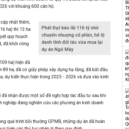
2026 với khoảng 600 căn hộ.
cập nhật thêm,
Phát Đạt báo lãi 116 tỷ nhờ
16 ha) thì 13 ha
chuyển nhượng cổ phần, hé lộ
uyệt quy hoạch
danh tính đối tác vừa mua lại
, đã khởi công
dự án Ngô Mây
09 ha) hiện đã
ới 89 ha, đã có giấy phép xây dựng hạ tầng, đã bắt đầu
ha, dự kiến thực hiện trong 2025 - 2026 và đưa vào kinh
 đã nhận được một số đề nghị hợp tác đầu tư sau khi
nh nghiệp đang nghiên cứu các phương án kinh doanh
rong quá trình bồi thường GPMB, những dự án đã hoàn
ực hiện các thủ tục pháp lý theo quy định.