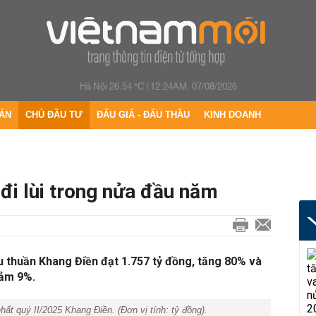
Hà Nội 26.54 °C
|
12:24AM, 07/08/2026
ÁN
CHỦ ĐẦU TƯ
ĐẤU GIÁ - ĐẤU THẦU
KINH DOANH
đi lùi trong nửa đầu năm
 thuần Khang Điền đạt 1.757 tỷ đồng, tăng 80% và
iảm 9%.
t quý II/2025 Khang Điền. (Đơn vị tính:
tỷ đồng
).