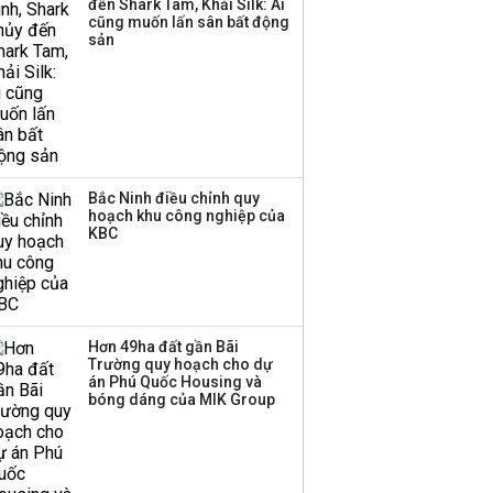
đến Shark Tam, Khải Silk: Ai
triển quỹ hưu trí: Từ tiết
cũng muốn lấn sân bất động
kiệm gia đình thành
sản
nguồn cấp vốn dài hạn
và kinh nghiệm từ
Malaysia
Bắc Ninh điều chỉnh quy
hoạch khu công nghiệp của
KBC
Hơn 49ha đất gần Bãi
Trường quy hoạch cho dự
án Phú Quốc Housing và
bóng dáng của MIK Group