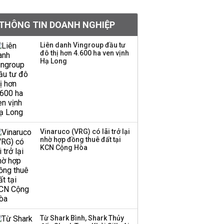
BIDV sắp phát hành
THÔNG TIN DOANH NGHIỆP
gần 500 triệu cổ phiếu,
tăng vốn lên gần
Liên danh Vingroup đầu tư
77.800 tỷ
đô thị hơn 4.600 ha ven vịnh
Hạ Long
Dàn lãnh đạo GenZ nhà
Vingroup,
Techcombank,
VPBank, PC1: Người
nắm 10.000 tỷ đồng cổ
phiếu, người làm chủ
Vinaruco (VRG) có lãi trở lại
tịch ở tuổi 27
nhờ hợp đồng thuê đất tại
KCN Cộng Hòa
Lãnh đạo Vinamilk:
Tăng quy mô đàn bò
thêm 8.000 con, đã
chốt giá nguyên liệu
đến tháng 11
Từ Shark Bình, Shark Thủy
Việt Nam muốn phát