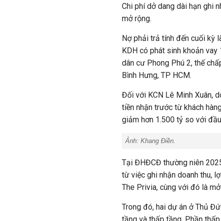
Chi phí dở dang dài hạn ghi
mở rộng.
Nợ phải trả tính đến cuối kỳ 
KDH có phát sinh khoản vay 1
dân cư Phong Phú 2, thế chấp
Bình Hưng, TP HCM.
Đối với KCN Lê Minh Xuân, do
tiền nhận trước từ khách hàn
giảm hơn 1.500 tỷ so với đầ
Ảnh:
Khang Điền
.
Tại ĐHĐCĐ thường niên 2025,
từ việc ghi nhận doanh thu, l
The Privia, cùng với đó là m
Trong đó, hai dự án ở Thủ Đứ
tầng và thấp tầng. Phần thấp