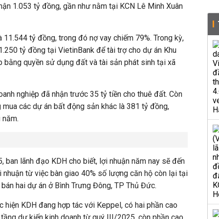
 nhận 1.053 tỷ đồng, gần như nằm tại KCN Lê Minh Xuân
là 11.544 tỷ đồng, trong đó nợ vay chiếm 79%. Trong kỳ,
.250 tỷ đồng tại VietinBank để tài trợ cho dự án Khu
 bằng quyền sử dụng đất và tài sản phát sinh tại xã
anh nghiệp đã nhận trước 35 tỷ tiền cho thuê đất. Còn
g mua các dự án bất động sản khác là 381 tỷ đồng,
u năm.
 ban lãnh đạo KDH cho biết, lợi nhuận năm nay sẽ đến
ợi nhuận từ việc bàn giao 40% số lượng căn hộ còn lại tại
ở bán hai dự án ở Bình Trưng Đông, TP Thủ Đức.
c hiện KDH đang hợp tác với Keppel, có hai phần cao
 tầng dự kiến kinh doanh từ quý III/2025, còn phần cao