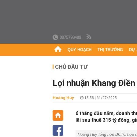
0975798489
QUY HOẠCH
THỊ TRƯỜNG
DỰ 
CHỦ ĐẦU TƯ
Lợi nhuận Khang Điền 
Hoàng Huy
15:58 | 31/07/2025
6 tháng đầu năm, doanh thu
lãi sau thuế 315 tỷ đồng, g
Hoàng Huy tổng hợp BCTC hợp nhấ