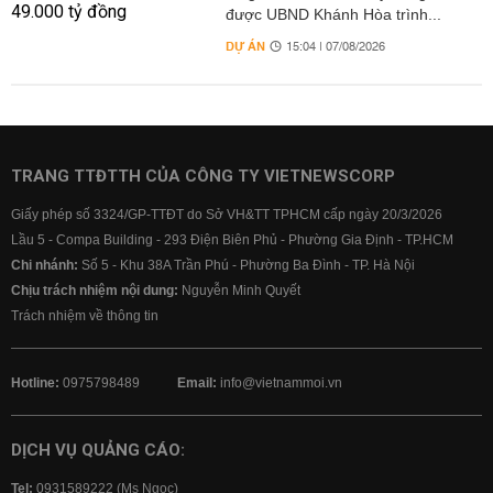
được UBND Khánh Hòa trình...
DỰ ÁN
15:04 | 07/08/2026
TRANG TTĐTTH CỦA CÔNG TY VIETNEWSCORP
Giấy phép số 3324/GP-TTĐT do Sở VH&TT TPHCM cấp ngày 20/3/2026
Lầu 5 - Compa Building - 293 Điện Biên Phủ - Phường Gia Định - TP.HCM
Chi nhánh:
Số 5 - Khu 38A Trần Phú - Phường Ba Đình - TP. Hà Nội
Chịu trách nhiệm nội dung:
Nguyễn Minh Quyết
Trách nhiệm về thông tin
Hotline:
0975798489
Email:
info@vietnammoi.vn
DỊCH VỤ QUẢNG CÁO:
Tel:
0931589222 (Ms Ngọc)