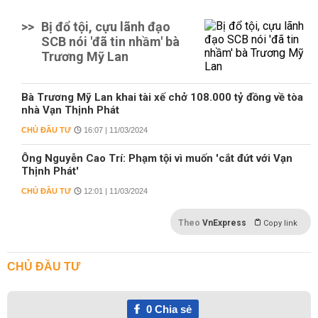
>>
Bị đổ tội, cựu lãnh đạo
SCB nói 'đã tin nhầm' bà
Trương Mỹ Lan
Bà Trương Mỹ Lan khai tài xế chở 108.000 tỷ đồng về tòa
nhà Vạn Thịnh Phát
CHỦ ĐẦU TƯ
16:07 | 11/03/2024
Ông Nguyễn Cao Trí: Phạm tội vì muốn 'cắt đứt với Vạn
Thịnh Phát'
CHỦ ĐẦU TƯ
12:01 | 11/03/2024
Theo
VnExpress
Copy link
CHỦ ĐẦU TƯ
0
Chia sẻ