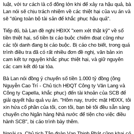
luật, với tư cách là cổ đông lớn khi để xảy ra hậu quả, bà
Lan nói sẽ chịu trách nhiệm về các thiệt hại của vụ án và
sẽ "dùng toàn bộ tài sản để khắc phục hậu quả".
Tiếp đó, bà Lan đề nghị HĐXX "xem xét thật kỹ" về số
tiền thiệt hại, số tiền bị cáo buộc chiếm đoạt cũng như
các tội danh đang bị cáo buộc. Bị cáo cho biết, trong quá
trình điều tra đã có rất nhiều đơn đề nghị, văn bản xin
cam kết tự nguyện khắc phục thiệt hại, và giữ nguyên
các cam kết đó tại tòa.
Bà Lan nói đồng ý chuyển số tiền 1.000 tỷ đồng (ông
Nguyễn Cao Trí - Chủ tịch HĐQT Công ty Văn Lang và
Công ty Capella, khắc phục) đến tài khoản của SCB để
giải quyết hậu quả vụ án. "Hôm nay, trước mặt HĐXX, tôi
xin hứa cổ phần của tôi, con tôi, bạn bè tôi đều sẵn sàng
chuyển cho Ngân hàng Nhà nước để tiện cho việc điều
hành SCB", bị cáo trình bày thêm.
Ngoài ra, Chủ tịch Tập đoàn Vạn Thịnh Phát cũng khai có