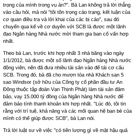
trọng của mình trong vụ án?". Bà Lan không trả lời thẳng
vào câu hỏi, mà nói "tôi tôn trọng cáo trạng, kết luận của
cơ quan điều tra và lời khai của các bị cáo", sau đó
chuyển qua kể về cơ duyên với SCB là được một lãnh
đạo Ngân hàng Nhà nước mời tham gia ban cố vấn hợp
nhất.
Theo bà Lan, trước khi hợp nhất 3 nhà băng vào ngày
1/1/2012, bà được một số lãnh đạo Ngân hàng Nhà nước
động viên, nên đã đưa nhiều tài sản vào để tái cơ cấu
SCB. Trong đó, bà đã cho mượn tòa nhà Khách sạn 5
sao Windsor (sở hữu của Công ty cổ phần đầu tư An
Đông thuộc tập đoàn Vạn Thịnh Phát) làm tài sản đảm
bảo, vay 15.000 tỷ đồng của Ngân hàng Nhà nước để
đảm bảo tính thanh khoản khi hợp nhất. "Lúc đó, tôi tin
rằng với trí tuệ, khả năng và các mối quan hệ bạn bè của
mình có thể giúp được SCB", bà Lan nói.
Trả lời luật sư về việc "có tiên lượng gì về mặt hậu quả