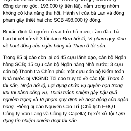
đồng dư nợ gốc, 193.000 tỷ tiền lãi), nằm trong nhóm
không có khả năng thu hồi. Hành vi của bà Lan và đồng
phạm gây thiệt hại cho SCB 498.000 tỷ đồng.
Bị xác định là người có vai trò chủ mưu, cầm đầu, bà
Lan bị xét xử về 3 tội danh
Đưa hối lộ, Vi phạm quy định
về hoạt động của ngân hàng
và
Tham ô tài sản
.
Trong 85 bị cáo còn lại có 45 cựu lãnh đạo, cán bộ Ngân
hàng SCB; 15 cựu cán bộ Ngân hàng Nhà nước; 3 cựu
cán bộ Thanh tra Chính phủ; một cựu cán bộ Kiểm toán
Nhà nước bị VKSND Tối cao truy tố về các tội:
Tham ô
tài sản, Nhận hối lộ, Lợi dụng chức vụ quyền hạn trong
khi thi hành công vụ, Thiếu trách nhiệm gây hậu quả
nghiêm trọng
và
Vi phạm quy định về hoạt động của ngân
hàng
. Riêng bị cáo Nguyễn Cao Trí (Chủ tịch HĐQT
Công ty Văn Lang và Công ty Capella) bị xét xử tội
Lạm
dụng tín nhiệm chiếm đoạt tài sản.