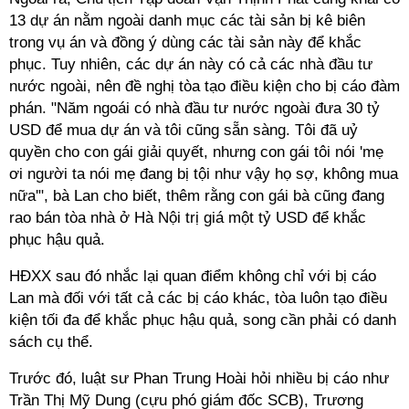
13 dự án nằm ngoài danh mục các tài sản bị kê biên
trong vụ án và đồng ý dùng các tài sản này để khắc
phục. Tuy nhiên, các dự án này có cả các nhà đầu tư
nước ngoài, nên đề nghị tòa tạo điều kiện cho bị cáo đàm
phán. "Năm ngoái có nhà đầu tư nước ngoài đưa 30 tỷ
USD để mua dự án và tôi cũng sẵn sàng. Tôi đã uỷ
quyền cho con gái giải quyết, nhưng con gái tôi nói 'mẹ
ơi người ta nói mẹ đang bị tội như vậy họ sợ, không mua
nữa'", bà Lan cho biết, thêm rằng con gái bà cũng đang
rao bán tòa nhà ở Hà Nội trị giá một tỷ USD để khắc
phục hậu quả.
HĐXX sau đó nhắc lại quan điểm không chỉ với bị cáo
Lan mà đối với tất cả các bị cáo khác, tòa luôn tạo điều
kiện tối đa để khắc phục hậu quả, song cần phải có danh
sách cụ thể.
Trước đó, luật sư Phan Trung Hoài hỏi nhiều bị cáo như
Trần Thị Mỹ Dung (cựu phó giám đốc SCB), Trương