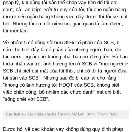
pháp lý, khi dùng tài sản thế chấp vay tiền để tái cơ
cấu", bà Lan đáp: "Với tư duy của tôi, tôi cho ngân hàng
mượn nếu ngân hàng không vực dậy được thì tôi sẽ mất
hết. Nhưng tôi có một niềm tin, giác quan là làm được,
tôi mới làm".
Về nhóm 5 cổ đông sở hữu 35% cổ phần của SCB, bị
cáo cho biết đây là cổ phần của những người bạn, đối
tác nước ngoài chứ không phải bà nhờ đứng tên. Bà Lan
thừa nhận vai trò, ảnh hưởng lớn ở SCB vì "mọi người ở
SCB chỉ biết cái mặt của tôi thôi, chỉ có tôi là người đưa
tài sản vào SCB". Nhưng sau đó bị cáo lại cho rằng
"không có ảnh hưởng tới HĐQT của SCB, không biết
việc phân công, bổ nhiệm các chức danh" mà chỉ biết
"sống chết với SCB".
Các luật sư bào chữa cho bà Trương Mỹ Lan. (Ảnh: Thanh Tùng).
Được hỏi về các khoản vay không đúng quy định pháp