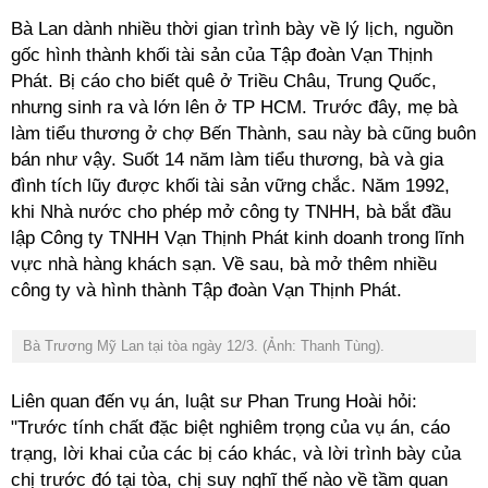
Bà Lan dành nhiều thời gian trình bày về lý lịch, nguồn
gốc hình thành khối tài sản của Tập đoàn Vạn Thịnh
Phát. Bị cáo cho biết quê ở Triều Châu, Trung Quốc,
nhưng sinh ra và lớn lên ở TP HCM. Trước đây, mẹ bà
làm tiểu thương ở chợ Bến Thành, sau này bà cũng buôn
bán như vậy. Suốt 14 năm làm tiểu thương, bà và gia
đình tích lũy được khối tài sản vững chắc. Năm 1992,
khi Nhà nước cho phép mở công ty TNHH, bà bắt đầu
lập Công ty TNHH Vạn Thịnh Phát kinh doanh trong lĩnh
vực nhà hàng khách sạn. Về sau, bà mở thêm nhiều
công ty và hình thành Tập đoàn Vạn Thịnh Phát.
Bà Trương Mỹ Lan tại tòa ngày 12/3. (Ảnh: Thanh Tùng).
Liên quan đến vụ án, luật sư Phan Trung Hoài hỏi:
"Trước tính chất đặc biệt nghiêm trọng của vụ án, cáo
trạng, lời khai của các bị cáo khác, và lời trình bày của
chị trước đó tại tòa, chị suy nghĩ thế nào về tầm quan