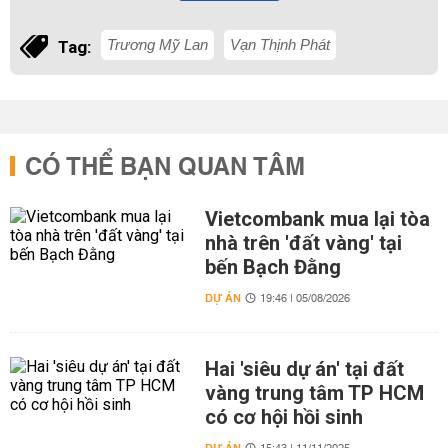
Trương Mỹ Lan
Vạn Thịnh Phát
Tag:
CÓ THỂ BẠN QUAN TÂM
Vietcombank mua lại tòa
nhà trên 'đất vàng' tại
bến Bạch Đằng
DỰ ÁN
19:46 | 05/08/2026
Hai 'siêu dự án' tại đất
vàng trung tâm TP HCM
có cơ hội hồi sinh