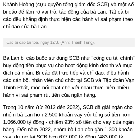
Khánh Hoàng (cựu quyền tổng giám đốc SCB) và một số
bị cáo để làm rõ vai trò, tác động của bà Lan. Tất cả bị
cáo đều khẳng định thực hiện các hành vi sai phạm theo
chỉ đạo của bà Lan.
Các bị cáo tại tòa, ngày 12/3. (Ảnh: Thanh Tùng).
Bà Lan bị cáo buộc sử dụng SCB như "công cụ tài chính"
huy động tiền phục vụ cho hoạt động kinh doanh và mục
đích cá nhân. Bị cáo đã trực tiếp và chỉ đạo, điều hành
các cán bộ, nhân viên chủ chốt tại SCB và Tập đoàn Vạn
Thịnh Phát, móc nối chặt chẽ với nhau thực hiện nhiều
hành vi sai phạm rút tiền của ngân hàng.
Trong 10 năm (từ 2012 đến 2022), SCB đã giải ngân cho
nhóm bà Lan hơn 2.500 khoản vay với tổng số tiền hơn
1.066.000 tỷ đồng - chiếm 93% số tiền cho vay của ngân
hàng. Đến năm 2022, nhóm bà Lan còn gần 1.300 khoản
vay, dư nợ tại SCB hơn 677.000 tỷ đồng (483.000 tỷ