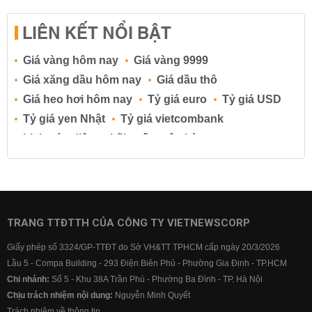
LIÊN KẾT NỔI BẬT
Giá vàng hôm nay
Giá vàng 9999
Giá xăng dầu hôm nay
Giá dầu thô
Giá heo hơi hôm nay
Tỷ giá euro
Tỷ giá USD
Tỷ giá yen Nhật
Tỷ giá vietcombank
Lịch cúp điện
Lãi suất ngân hàng
Lãi suất tiết kiệm
Lãi suất tiền gửi
Lãi suất ngân hàng Agribank
Lãi suất ngân hàng Sacombank
Lãi suất ngân hàng BIDV
TRANG TTĐTTH CỦA CÔNG TY VIETNEWSCORP
Lãi suất ngân hàng Vietinbank
Giấy phép số 3324/GP-TTĐT do Sở VH&TT TPHCM cấp ngày 20/3/2026
Lãi suất ngân hàng Vietcombank
Lầu 5 - Compa Building - 293 Điện Biên Phủ - Phường Gia Định - TP.HCM
Chi nhánh:
Số 5 - Khu 38A Trần Phú - Phường Ba Đình - TP. Hà Nội
Chịu trách nhiệm nội dung:
Nguyễn Minh Quyết
Trách nhiệm về thông tin