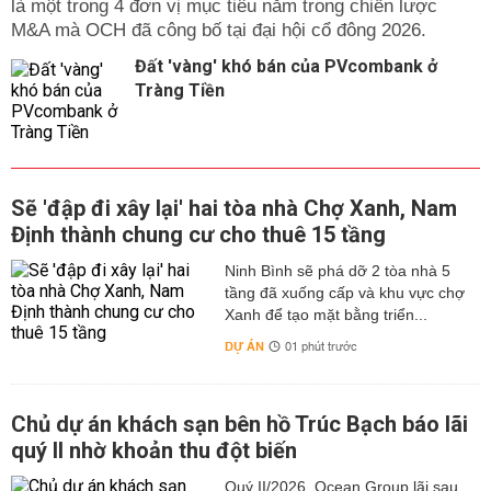
là một trong 4 đơn vị mục tiêu nằm trong chiến lược
M&A mà OCH đã công bố tại đại hội cổ đông 2026.
Đất 'vàng' khó bán của PVcombank ở
Tràng Tiền
Sẽ 'đập đi xây lại' hai tòa nhà Chợ Xanh, Nam
Định thành chung cư cho thuê 15 tầng
Ninh Bình sẽ phá dỡ 2 tòa nhà 5
tầng đã xuống cấp và khu vực chợ
Xanh để tạo mặt bằng triển...
DỰ ÁN
01 phút trước
Chủ dự án khách sạn bên hồ Trúc Bạch báo lãi
quý II nhờ khoản thu đột biến
Quý II/2026, Ocean Group lãi sau