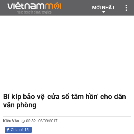
MỚI NHẤT
Bí kíp bảo vệ 'cửa sổ tâm hồn' cho dân
văn phòng
Kiều Vân
02:32 | 06/09/2017
Chia sẻ
15