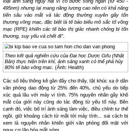
loại ánh sáng nguy hại vì có bước sóng ngắn (từ 450 -
495nm) nhưng lại mang năng lượng cao nên có khả năng
tiến sâu vào mắt và tác động thường xuyên gây tổn
thương võng mạc, đặc biệt là tế bào biểu mô sắc tố võng
mạc (RPE) khiến các tế bào thị giác nhanh chóng bị tổn
thương, suy yếu và chết đi”.
Theo kết quả nghiên cứu của Đại học Dược Gifu (Nhật
Bản) thực hiện trên khỉ, ánh sáng xanh có thể phá hủy
80% tế bào võng mạc.
(Ảnh: Health)
Các số liệu thông kê gần đây cho thấy, tật khúc xạ ở dân
văn phòng dao động từ 25% đến 40%, chủ yếu do tiếp
xúc quá lâu với máy vi tính. 75% nguyên nhân gây khô
mắt của giới này cũng do tác động từ yếu tố này. Bên
cạnh đó, việc bố trí ánh sáng làm việc, điều chỉnh tư thế
ngồi, giữ khoảng cách từ mắt tới máy tính... sai cách bị
xem là nguyên nhân khiến giới văn phòng đối mặt với
nguy cơ lão hóa mắt sớm.