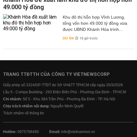
49.000 tỷ đồng
Khu đô thị hỗn hợp Vĩnh Lương,
tổng vốn hơn 49.000 tỷ đồng vừa
được UBND Khánh Hòa trình...
DỰ ÁN
19 giờ trước
TRANG TTĐTTH CỦA CÔNG TY VIETNEWSCORP
Giấy phép số 3324/GP-TTĐT do Sở VH&TT TPHCM cấp ngày 20/3/2026
Lầu 5 - Compa Building - 293 Điện Biên Phủ - Phường Gia Định - TP.HCM
Chi nhánh:
Số 5 - Khu 38A Trần Phú - Phường Ba Đình - TP. Hà Nội
Chịu trách nhiệm nội dung:
Nguyễn Minh Quyết
Trách nhiệm về thông tin
Hotline:
0975798489
Email:
info@vietnammoi.vn