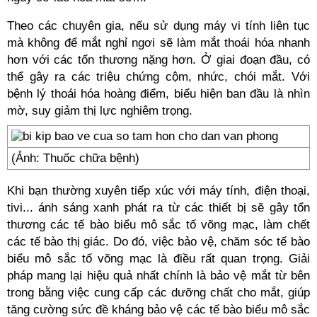
Theo các chuyên gia, nếu sử dụng máy vi tính liên tục
mà không để mắt nghỉ ngơi sẽ làm mắt thoái hóa nhanh
hơn với các tổn thương nặng hơn. Ở giai đoạn đầu, có
thể gây ra các triệu chứng cộm, nhức, chói mắt. Với
bệnh lý thoái hóa hoàng điểm, biểu hiện ban đầu là nhìn
mờ, suy giảm thị lực nghiêm trọng.
(Ảnh: Thuốc chữa bệnh)
Khi bạn thường xuyên tiếp xúc với máy tính, điện thoại,
tivi... ánh sáng xanh phát ra từ các thiết bị sẽ gây tổn
thương các tế bào biểu mô sắc tố võng mạc, làm chết
các tế bào thị giác. Do đó, việc bảo vệ, chăm sóc tế bào
biểu mô sắc tố võng mạc là điều rất quan trọng. Giải
pháp mang lại hiệu quả nhất chính là bảo vệ mắt từ bên
trong bằng việc cung cấp các dưỡng chất cho mắt, giúp
tăng cường sức đề kháng bảo vệ các tế bào biểu mô sắc