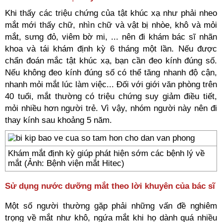
Khi thấy các triệu chứng của tật khúc xạ như phải nheo
mắt mới thấy chữ, nhìn chữ và vật bị nhòe, khô và mỏi
mắt, sưng đỏ, viêm bờ mi, ... nên đi khám bác sĩ nhãn
khoa và tái khám định kỳ 6 tháng một lần. Nếu được
chẩn đoán mắc tật khúc xạ, bạn cần đeo kính đúng số.
Nếu không đeo kính đúng số có thể tăng nhanh độ cận,
nhanh mỏi mắt lúc làm việc... Đối với giới văn phòng trên
40 tuổi, mắt thường có triệu chứng suy giảm điều tiết,
mỏi nhiều hơn người trẻ. Vì vậy, nhóm người này nên đi
thay kính sau khoảng 5 năm.
Khám mắt định kỳ giúp phát hiện sớm các bệnh lý về
mắt (Ảnh: Bệnh viện mắt Hitec)
Sử dụng nước dưỡng mắt theo lời khuyên của bác sĩ
Một số người thường gặp phải những vấn đề nghiêm
trọng về mắt như khô, ngứa mắt khi họ dành quá nhiều