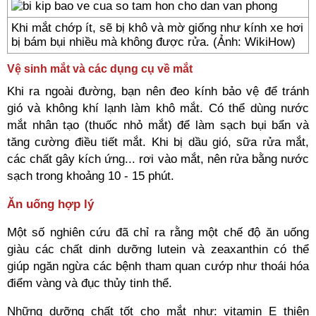
Khi mắt chớp ít, sẽ bị khô và mờ giống như kính xe hơi
bị bám bụi nhiều mà không được rửa. (Ảnh: WikiHow)
Vệ sinh mắt và các dụng cụ về mắt
Khi ra ngoài đường, bạn nên đeo kính bảo vệ để tránh
gió và không khí lạnh làm khô mắt. Có thể dùng nước
mắt nhân tạo (thuốc nhỏ mắt) để làm sạch bụi bẩn và
tăng cường điều tiết mắt. Khi bị dầu gió, sữa rửa mắt,
các chất gây kích ứng... rơi vào mắt, nên rửa bằng nước
sạch trong khoảng 10 - 15 phút.
Ăn uống hợp lý
Một số nghiên cứu đã chỉ ra rằng một chế độ ăn uống
giàu các chất dinh dưỡng lutein và zeaxanthin có thể
giúp ngăn ngừa các bệnh tham quan cướp như thoái hóa
điểm vàng và đục thủy tinh thể.
Những dưỡng chất tốt cho mắt như: vitamin E thiên