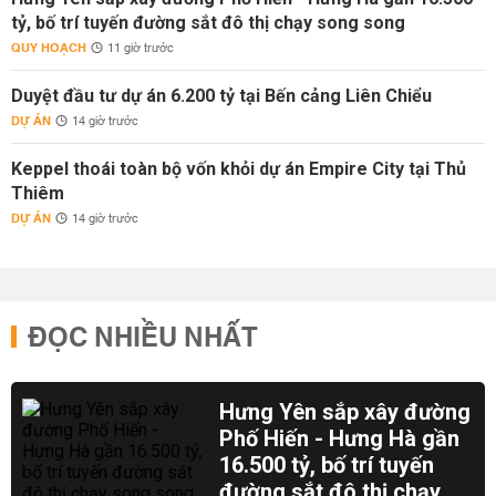
tỷ, bố trí tuyến đường sắt đô thị chạy song song
QUY HOẠCH
11 giờ trước
Duyệt đầu tư dự án 6.200 tỷ tại Bến cảng Liên Chiểu
DỰ ÁN
14 giờ trước
Keppel thoái toàn bộ vốn khỏi dự án Empire City tại Thủ
Thiêm
DỰ ÁN
14 giờ trước
ĐỌC NHIỀU NHẤT
Hưng Yên sắp xây đường
Phố Hiến - Hưng Hà gần
16.500 tỷ, bố trí tuyến
đường sắt đô thị chạy