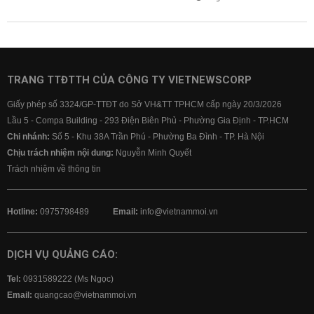
TRANG TTĐTTH CỦA CÔNG TY VIETNEWSCORP
Giấy phép số 3324/GP-TTĐT do Sở VH&TT TPHCM cấp ngày 20/3/2026
Lầu 5 - Compa Building - 293 Điện Biên Phủ - Phường Gia Định - TP.HCM
Chi nhánh:
Số 5 - Khu 38A Trần Phú - Phường Ba Đình - TP. Hà Nội
Chịu trách nhiệm nội dung:
Nguyễn Minh Quyết
Trách nhiệm về thông tin
Hotline:
0975798489
Email:
info@vietnammoi.vn
DỊCH VỤ QUẢNG CÁO:
Tel:
0931589222 (Ms Ngọc)
Email:
quangcao@vietnammoi.vn