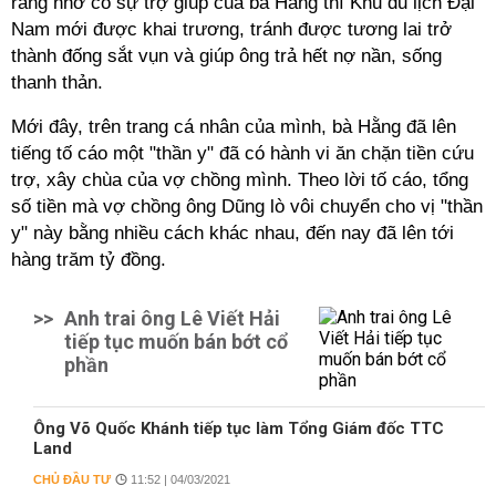
rằng nhờ có sự trợ giúp của bà Hằng thì Khu du lịch Đại
Nam mới được khai trương, tránh được tương lai trở
thành đống sắt vụn và giúp ông trả hết nợ nần, sống
thanh thản.
Mới đây, trên trang cá nhân của mình, bà Hằng đã lên
tiếng tố cáo một "thần y" đã có hành vi ăn chặn tiền cứu
trợ, xây chùa của vợ chồng mình. Theo lời tố cáo, tổng
số tiền mà vợ chồng ông Dũng lò vôi chuyển cho vị "thần
y" này bằng nhiều cách khác nhau, đến nay đã lên tới
hàng trăm tỷ đồng.
>>
Anh trai ông Lê Viết Hải
tiếp tục muốn bán bớt cổ
phần
Ông Võ Quốc Khánh tiếp tục làm Tổng Giám đốc TTC
Land
CHỦ ĐẦU TƯ
11:52 | 04/03/2021