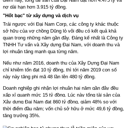
điểm này, tổng tài sản của Đại Nam đạt hơn 4.475 tỷ và
nợ dài hạn hơn 3.915 tỷ đồng.
"Hốt bạc" từ xây dựng và dịch vụ
Trái ngược với Đại Nam Corp, các công ty khác thuộc
sở hữu của vợ chồng Dũng lò vôi đều có kết quả khả
quan trong những năm gần đây. Đáng kể nhất là Công ty
TNHH Tư vấn và Xây dựng Đại Nam, với doanh thu và
lợi nhuận tăng mạnh qua từng năm.
Nếu như năm 2016, doanh thu của Xây Dựng Đại Nam
chỉ khiêm tốn đạt 10 tỷ đồng, thì tới năm 2019 con số
này này tăng phi mã 48 lần lên 480 tỷ đồng.
Doanh nghiệp ghi nhận lợi nhuận hai năm gần đây đều
xấp xỉ quanh mức 15 tỷ đồng.
Lúc này tổng tài sản của
Xây dựng Đại Nam đạt 860 tỷ đồng, giảm 48% so với
thời điểm đầu năm; vốn chủ sở hữu ở mức 49,6 tỷ đồng,
tăng trưởng 35%.