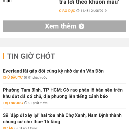
trả lời theo khuôn mẫu'
GIÁO DỤC
14:46 | 24/06/2019
Xem thêm
TIN GIỜ CHÓT
Everland lãi gấp đôi cùng kỳ nhờ dự án Vân Đồn
CHỦ ĐẦU TƯ
01 phút trước
Phường Tam Bình, TP HCM: Cò rao phân lô bán nền trên
khu đất đã có chủ, địa phương lên tiếng cảnh báo
THỊ TRƯỜNG
01 phút trước
Sẽ 'đập đi xây lại' hai tòa nhà Chợ Xanh, Nam Định thành
chung cư cho thuê 15 tầng
DỰ ÁN
01 phút trước