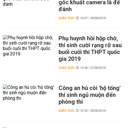
góc khuất camera là để
đánh
GIÁO DỤC
10:07 | 28/06/2019
Phụ huynh hồi hộp chờ,
thí sinh cười rạng rỡ sau
buổi cuối thi THPT quốc
gia 2019
GIÁO DỤC
14:36 | 27/06/2019
Công an hú còi 'hộ tống'
thí sinh ngủ muộn đến
phòng thi
GIÁO DỤC
10:32 | 26/06/2019