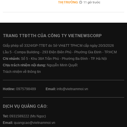
THỊ TRƯỜNG
11 giờ trước
TRANG TTĐTTH CỦA CÔNG TY VIETNEWSCORP
Giấy phép số 3324/GP-TTĐT do Sở VH&TT TPHCM cấp ngày 20/3/2026
Lầu 5 - Compa Building - 293 Điện Biên Phủ - Phường Gia Định - TP.HCM
Chi nhánh:
Số 5 - Khu 38A Trần Phú - Phường Ba Đình - TP. Hà Nội
Chịu trách nhiệm nội dung:
Nguyễn Minh Quyết
Trách nhiệm về thông tin
Hotline:
0975798489
Email:
info@vietnammoi.vn
DỊCH VỤ QUẢNG CÁO:
Tel:
0931589222 (Ms Ngọc)
Email:
quangcao@vietnammoi.vn