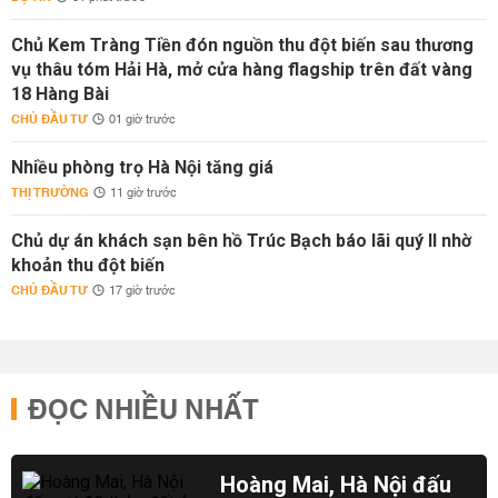
Chủ Kem Tràng Tiền đón nguồn thu đột biến sau thương
vụ thâu tóm Hải Hà, mở cửa hàng flagship trên đất vàng
18 Hàng Bài
CHỦ ĐẦU TƯ
01 giờ trước
Nhiều phòng trọ Hà Nội tăng giá
THỊ TRƯỜNG
11 giờ trước
Chủ dự án khách sạn bên hồ Trúc Bạch báo lãi quý II nhờ
khoản thu đột biến
CHỦ ĐẦU TƯ
17 giờ trước
ĐỌC NHIỀU NHẤT
Hoàng Mai, Hà Nội đấu