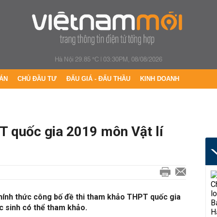
Hà Nội 29.85 °C
|
03:30PM, 08/08/2026
ÁN
CHỦ ĐẦU TƯ
ĐẤU GIÁ - ĐẤU THẦU
KINH DOANH
T quốc gia 2019 môn Vật lí
ính thức công bố đề thi tham khảo THPT quốc gia
c sinh có thể tham khảo.