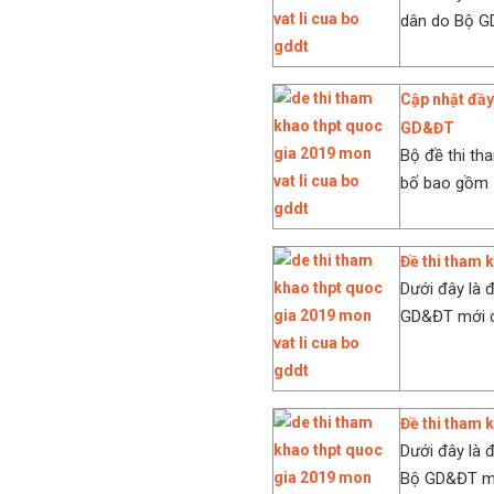
dân do Bộ GD
Cập nhật đầy
GD&ĐT
Bộ đề thi t
bố bao gồm 14
Đề thi tham 
Dưới đây là 
GD&ĐT mới cô
Đề thi tham
Dưới đây là 
Bộ GD&ĐT mới