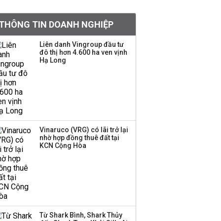
khoản
THÔNG TIN DOANH NGHIỆP
Sau nhịp điều chỉnh
mạnh, CTCK nhìn thấy
Liên danh Vingroup đầu tư
cơ hội ở nhóm cổ phiếu
đô thị hơn 4.600 ha ven vịnh
nào?
Hạ Long
Một thương hiệu thời
trang Việt đóng cửa
sau 5 năm hoạt động,
thanh lý toàn bộ cửa
hàng
Vinaruco (VRG) có lãi trở lại
nhờ hợp đồng thuê đất tại
TOP 10 ngân hàng lãi
KCN Cộng Hòa
lớn nhất từ kinh doanh
ngoại hối nửa đầu năm
2026: Vietcombank
quán quân, ACB dẫn
đầu nhóm tư nhân
Từ Shark Bình, Shark Thủy
Công ty 100 tỷ của