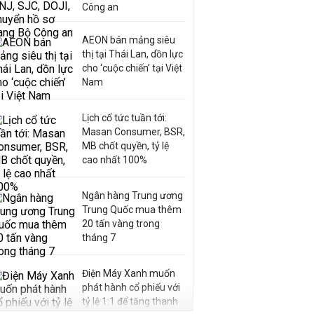
Công an
AEON bán mảng siêu
thị tại Thái Lan, dồn lực
cho ‘cuộc chiến’ tại Việt
Nam
Lịch cổ tức tuần tới:
Masan Consumer, BSR,
MB chốt quyền, tỷ lệ
cao nhất 100%
Ngân hàng Trung ương
Trung Quốc mua thêm
20 tấn vàng trong
tháng 7
Điện Máy Xanh muốn
phát hành cổ phiếu với
tỷ lệ 1:1 để tăng thanh