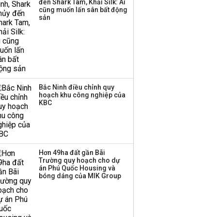
đến Shark Tam, Khải Silk: Ai
Huấn Hoa Hồng bỗng
cũng muốn lấn sân bất động
dưng ‘biến mất’, một
sản
công ty khác đã giải thể
Bắc Ninh điều chỉnh quy
hoạch khu công nghiệp của
KBC
Hơn 49ha đất gần Bãi
Trường quy hoạch cho dự
án Phú Quốc Housing và
bóng dáng của MIK Group