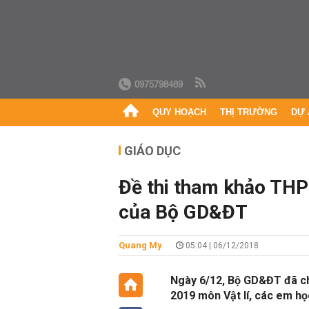
0975798489
QUY HOẠCH
THỊ TRƯỜNG
DỰ 
GIÁO DỤC
Đề thi tham khảo THP
của Bộ GD&ĐT
Quang My
05:04 | 06/12/2018
Ngày 6/12, Bộ GD&ĐT đã ch
2019 môn Vật lí, các em họ