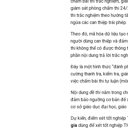
chấm bài thi trắc nghiệm, gia
giám sát phòng chấm thi 24/
thi trắc nghiệm theo hướng 
ngừa các can thiệp trái phép.
Theo đó, mã hóa dữ liệu tạo ra
người dùng can thiệp và đảm b
thi không thể có được thông ti
phần nội dung trả lời trắc ng
Đây là một hình thức “đánh ph
cường thanh tra, kiểm tra, g
việc chấm bài thi tự luận (m
Nội dung
đề thi
nằm trong chư
đảm bảo ngưỡng cơ bản để x
cơ sở giáo dục đại học, giáo
Dự kiến, điểm xét tốt nghiệ
gia
dùng để xét tốt nghiệp T