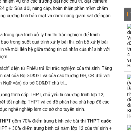
o nhiệm vụ cho các trường đại học chủ trì, đặt camera
24 giờ. Sửa đổi, nâng cấp, hoàn thiện phần mềm chấm
tăng cường tính bảo mật và chức năng giám sát để ngăn
 trong quá trình xử lý bài thi trắc nghiệm để tránh
ảo trong suốt quá trình xử lý bài thi, cán bộ xử lý bài
n về mối liên hệ giữa thông tin cá nhân của thí sinh với
hiệm.
ách” điện tử Phiếu trả lời trắc nghiệm của thí sinh. Tăng
iám sát của Bộ GD&ĐT và của các trường ĐH, CĐ đối với
ôn Ngữ văn) do sở GD&ĐT chủ trì...
ơng trình cấp THPT, chủ yếu là chương trình lớp 12;
ét tốt nghiệp THPT và có độ phân hóa phù hợp để các
 dục nghề nghiệp làm cơ sở cho tuyển sinh.
p THPT gồm 70% điểm trung bình các bài
thi THPT quốc
HPT + 30% điểm trung bình cả năm lớp 12 của thí sinh +