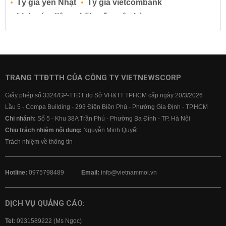
Tỷ giá yen Nhật
Tỷ giá vietcombank
Lịch cúp điện
Lãi suất ngân hàng
Lãi suất tiết kiệm
Lãi suất tiền gửi
Lãi suất ngân hàng Agribank
Lãi suất ngân hàng Sacombank
Lãi suất ngân hàng BIDV
TRANG TTĐTTH CỦA CÔNG TY VIETNEWSCORP
Lãi suất ngân hàng Vietinbank
Giấy phép số 3324/GP-TTĐT do Sở VH&TT TPHCM cấp ngày 20/3/2026
Lãi suất ngân hàng Vietcombank
Lầu 5 - Compa Building - 293 Điện Biên Phủ - Phường Gia Định - TP.HCM
Chi nhánh:
Số 5 - Khu 38A Trần Phú - Phường Ba Đình - TP. Hà Nội
Chịu trách nhiệm nội dung:
Nguyễn Minh Quyết
Trách nhiệm về thông tin
Hotline:
0975798489
Email:
info@vietnammoi.vn
DỊCH VỤ QUẢNG CÁO:
Tel:
0931589222 (Ms Ngọc)