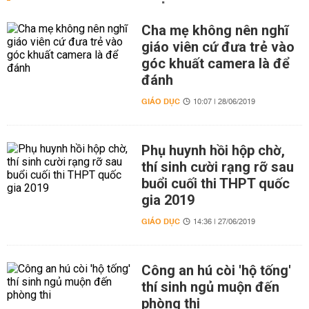
Cha mẹ không nên nghĩ
giáo viên cứ đưa trẻ vào
góc khuất camera là để
đánh
GIÁO DỤC
10:07 | 28/06/2019
Phụ huynh hồi hộp chờ,
thí sinh cười rạng rỡ sau
buổi cuối thi THPT quốc
gia 2019
GIÁO DỤC
14:36 | 27/06/2019
Công an hú còi 'hộ tống'
thí sinh ngủ muộn đến
phòng thi