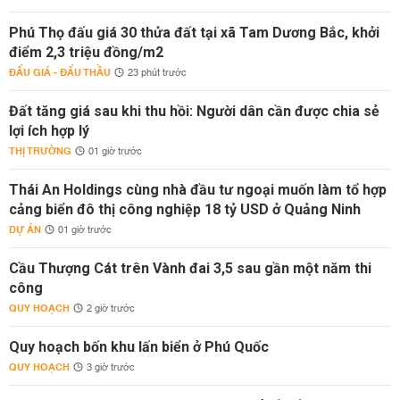
Phú Thọ đấu giá 30 thửa đất tại xã Tam Dương Bắc, khởi
điểm 2,3 triệu đồng/m2
ĐẤU GIÁ - ĐẤU THẦU
23 phút trước
Đất tăng giá sau khi thu hồi: Người dân cần được chia sẻ
lợi ích hợp lý
THỊ TRƯỜNG
01 giờ trước
Thái An Holdings cùng nhà đầu tư ngoại muốn làm tổ hợp
cảng biển đô thị công nghiệp 18 tỷ USD ở Quảng Ninh
DỰ ÁN
01 giờ trước
Cầu Thượng Cát trên Vành đai 3,5 sau gần một năm thi
công
QUY HOẠCH
2 giờ trước
Quy hoạch bốn khu lấn biển ở Phú Quốc
QUY HOẠCH
3 giờ trước