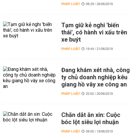
PHÁP LUẬT
08:29 | 26/06/2019
Tạm giữ kẻ nghi 'biến
thái', có hành vi xấu trên
xe buýt
PHÁP LUẬT
19:44 | 21/06/2019
Đang khám xét nhà, công
ty chủ doanh nghiệp kêu
giang hồ vây xe công an
PHÁP LUẬT
20:02 | 20/06/2019
Chăn dắt ăn xin: Cuộc
bóc lột siêu lợi nhuận
PHÁP LUẬT
09:55 | 19/06/2019