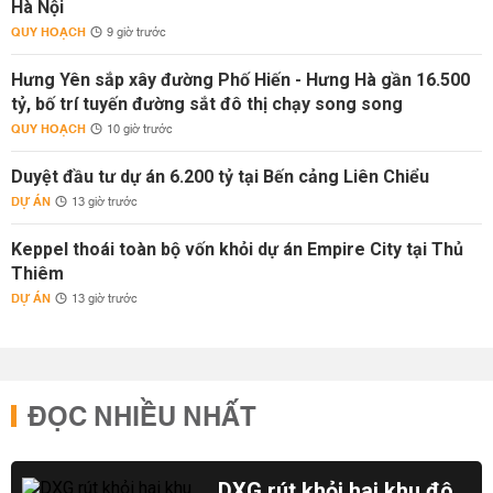
Hà Nội
QUY HOẠCH
9 giờ trước
Hưng Yên sắp xây đường Phố Hiến - Hưng Hà gần 16.500
tỷ, bố trí tuyến đường sắt đô thị chạy song song
QUY HOẠCH
10 giờ trước
Duyệt đầu tư dự án 6.200 tỷ tại Bến cảng Liên Chiểu
DỰ ÁN
13 giờ trước
Keppel thoái toàn bộ vốn khỏi dự án Empire City tại Thủ
Thiêm
DỰ ÁN
13 giờ trước
ĐỌC NHIỀU NHẤT
DXG rút khỏi hai khu đô