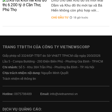
DXG cho biết Khu đô thị mới Mái
Dầm và Khu đô thị mới tại xã Bá
Hiến không còn phù hợp với...
CHỦ ĐẦU TƯ
18 giờ trước
TRANG TTĐTTH CỦA CÔNG TY VIETNEWSCORP
Giấy phép số 3324/GP-TTĐT do Sở VH&TT TPHCM cấp ngày 20/3/2026
Lầu 5 - Compa Building - 293 Điện Biên Phủ - Phường Gia Định - TP.HCM
Chi nhánh:
Số 5 - Khu 38A Trần Phú - Phường Ba Đình - TP. Hà Nội
Chịu trách nhiệm nội dung:
Nguyễn Minh Quyết
Trách nhiệm về thông tin
Hotline:
0975798489
Email:
info@vietnammoi.vn
DỊCH VỤ QUẢNG CÁO: