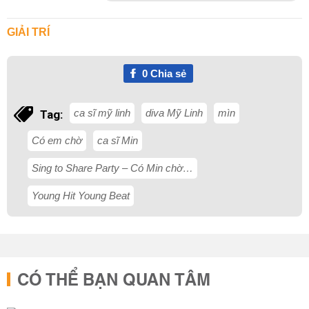
GIẢI TRÍ
0
Chia sẻ
ca sĩ mỹ linh
diva Mỹ Linh
mìn
Tag:
Có em chờ
ca sĩ Min
Sing to Share Party – Có Min chờ…
Young Hit Young Beat
CÓ THỂ BẠN QUAN TÂM