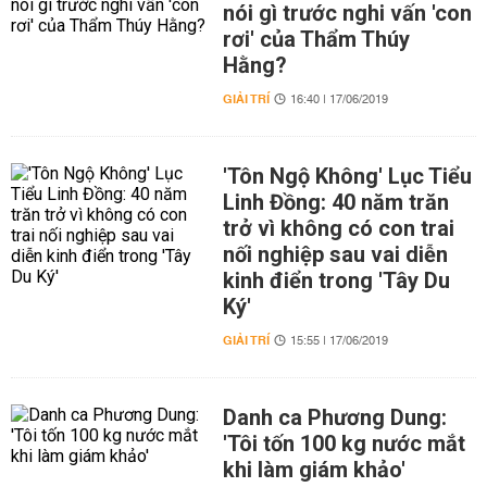
nói gì trước nghi vấn 'con
rơi' của Thẩm Thúy
Hằng?
GIẢI TRÍ
16:40 | 17/06/2019
'Tôn Ngộ Không' Lục Tiểu
Linh Đồng: 40 năm trăn
trở vì không có con trai
nối nghiệp sau vai diễn
kinh điển trong 'Tây Du
Ký'
GIẢI TRÍ
15:55 | 17/06/2019
Danh ca Phương Dung:
'Tôi tốn 100 kg nước mắt
khi làm giám khảo'