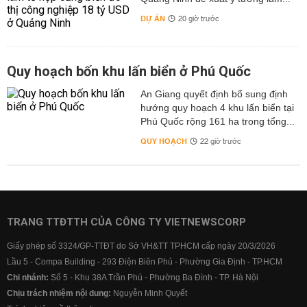
DỰ ÁN
20 giờ trước
Quy hoạch bốn khu lấn biển ở Phú Quốc
An Giang quyết định bổ sung định
hướng quy hoạch 4 khu lấn biển tại
Phú Quốc rộng 161 ha trong tổng...
QUY HOẠCH
22 giờ trước
TRANG TTĐTTH CỦA CÔNG TY VIETNEWSCORP
Giấy phép số 3324/GP-TTĐT do Sở VH&TT TPHCM cấp ngày 20/3/2026
Lầu 5 - Compa Building - 293 Điện Biên Phủ - Phường Gia Định - TP.HCM
Chi nhánh:
Số 5 - Khu 38A Trần Phú - Phường Ba Đình - TP. Hà Nội
Chịu trách nhiệm nội dung:
Nguyễn Minh Quyết