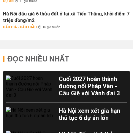
DỰ ÁN
11 giờ trước
Hà Nội đấu giá 6 thửa đất ở tại xã Tiến Thắng, khởi điểm 7
triệu đồng/m2
ĐẤU GIÁ - ĐẤU THẦU
16 giờ trước
ĐỌC NHIỀU NHẤT
Cuối 2027 hoàn thành
đường nối Pháp Vân -
Cầu Giẽ với Vành đai 3
Hà Nội xem xét gia hạn
thủ tục 6 dự án lớn