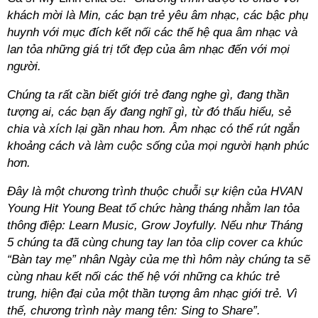
khách mời là Min, các bạn trẻ yêu âm nhạc, các bậc phụ
huynh với mục đích kết nối các thế hệ qua âm nhạc và
lan tỏa những giá trị tốt đẹp của âm nhạc đến với mọi
người.
Chúng ta rất cần biết giới trẻ đang nghe gì, đang thần
tượng ai, các bạn ấy đang nghĩ gì, từ đó thấu hiểu, sẻ
chia và xích lại gần nhau hơn. Âm nhạc có thể rút ngắn
khoảng cách và làm cuộc sống của mọi người hạnh phúc
hơn.
Đây là một chương trình thuộc chuỗi sự kiện của HVAN
Young Hit Young Beat tổ chức hàng tháng nhằm lan tỏa
thông điệp: Learn Music, Grow Joyfully. Nếu như Tháng
5 chúng ta đã cùng chung tay lan tỏa clip cover ca khúc
“Bàn tay mẹ” nhân Ngày của mẹ thì hôm này chúng ta sẽ
cùng nhau kết nối các thế hệ với những ca khúc trẻ
trung, hiện đại của một thần tượng âm nhạc giới trẻ. Vì
thế, chương trình này mang tên: Sing to Share”.