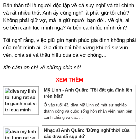
Bản thân tôi là người độc lập về cả suy nghĩ và tài chính
và rất nhiều thứ. Anh ấy cũng nghĩ là phải giữ tôi chứ?
Không phải giữ vợ, mà là giữ người bạn đời. Về già, ai
sẽ bên cạnh lúc mình ngã? Ai bên cạnh lúc mình ốm?
Tôi nghĩ rằng, việc giữ gìn hạnh phúc gia đình không phải
của một mình ai. Gia đình chỉ bền vững khi có sự vun
vén, chia sẻ và thấu hiểu của cả vợ chồng…
Xin cảm ơn chị về những chia sẻ!
XEM THÊM
Mỹ Linh - Anh Quân: 'Tôi đặt gia đình lên
trên hết!'
Ở vào tuổi 43, diva Mỹ Linh có một sự nghiệp
thành công và cuộc sống hôn nhân viên mãn bên
cạnh chồng và các ...
Nhạc sĩ Anh Quân: 'Đừng nghĩ thời của
các diva đã sụp đổ'