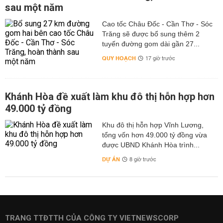
sau một năm
Cao tốc Châu Đốc - Cần Thơ - Sóc
Trăng sẽ được bổ sung thêm 2
tuyến đường gom dài gần 27...
QUY HOẠCH
17 giờ trước
Khánh Hòa đề xuất làm khu đô thị hỗn hợp hơn
49.000 tỷ đồng
Khu đô thị hỗn hợp Vĩnh Lương,
tổng vốn hơn 49.000 tỷ đồng vừa
được UBND Khánh Hòa trình...
DỰ ÁN
8 giờ trước
TRANG TTĐTTH CỦA CÔNG TY VIETNEWSCORP