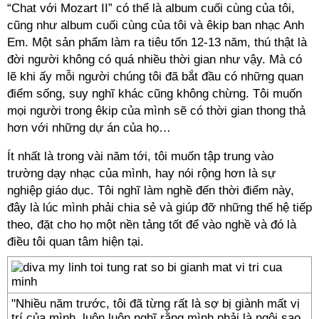
“Chat với Mozart II” có thể là album cuối cùng của tôi,
cũng như album cuối cùng của tôi và êkip ban nhạc Anh
Em. Một sản phẩm làm ra tiêu tốn 12-13 năm, thú thật là
đời người không có quá nhiều thời gian như vậy. Mà có
lẽ khi ấy mỗi người chúng tôi đã bắt đầu có những quan
điểm sống, suy nghĩ khác cũng không chừng. Tôi muốn
mọi người trong êkip của mình sẽ có thời gian thong thả
hơn với những dự án của họ…
Ít nhất là trong vài năm tới, tôi muốn tập trung vào
trường dạy nhạc của mình, hay nói rộng hơn là sự
nghiệp giáo dục. Tôi nghĩ làm nghề đến thời điểm này,
đây là lúc mình phải chia sẻ và giúp đỡ những thế hệ tiếp
theo, đặt cho họ một nền tảng tốt để vào nghề và đó là
điều tôi quan tâm hiện tại.
"Nhiều năm trước, tôi đã từng rất là sợ bị giành mất vị
trí của mình, luôn luôn nghĩ rằng mình phải là ngôi sao,