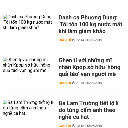
Danh ca Phương Dung:
'Tôi tốn 100 kg nước mắt
khi làm giám khảo'
GIẢI TRÍ
22:44 | 15/06/2019
Ghen tị với những mĩ
nhân Kpop sở hữu 'hông
quả táo' vạn người mê
GIẢI TRÍ
21:48 | 15/06/2019
Ba Lam Trường tiết lộ lí
do từng cấm anh theo
nghề ca hát
GIẢI TRÍ
10:12 | 15/06/2019