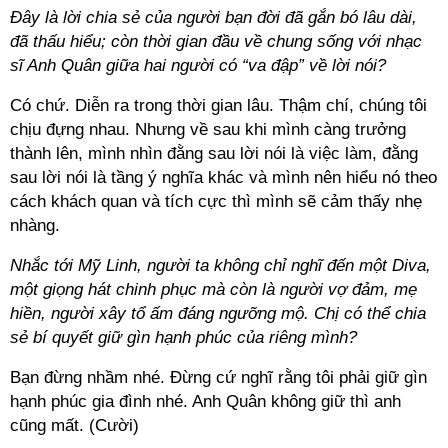
Đây là lời chia sẻ của người bạn đời đã gắn bó lâu dài,
đã thấu hiểu; còn thời gian đầu về chung sống với nhạc
sĩ Anh Quân giữa hai người có “va đập” về lời nói?
Có chứ. Diễn ra trong thời gian lâu. Thậm chí, chúng tôi
chịu đựng nhau. Nhưng về sau khi mình càng trưởng
thành lên, mình nhìn đằng sau lời nói là việc làm, đằng
sau lời nói là tầng ý nghĩa khác và mình nên hiểu nó theo
cách khách quan và tích cực thì mình sẽ cảm thấy nhẹ
nhàng.
Nhắc tới Mỹ Linh, người ta không chỉ nghĩ đến một Diva,
một giọng hát chinh phục mà còn là người vợ đảm, mẹ
hiền, người xây tổ ấm đáng ngưỡng mộ. Chị có thể chia
sẻ bí quyết giữ gìn hạnh phúc của riêng mình?
Bạn đừng nhầm nhé. Đừng cứ nghĩ rằng tôi phải giữ gìn
hạnh phúc gia đình nhé. Anh Quân không giữ thì anh
cũng mất. (Cười)