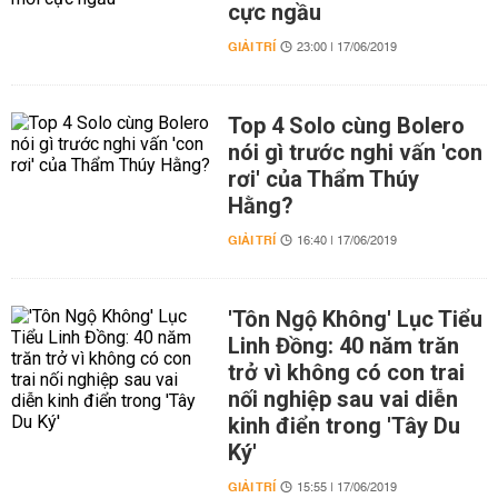
cực ngầu
GIẢI TRÍ
23:00 | 17/06/2019
Top 4 Solo cùng Bolero
nói gì trước nghi vấn 'con
rơi' của Thẩm Thúy
Hằng?
GIẢI TRÍ
16:40 | 17/06/2019
'Tôn Ngộ Không' Lục Tiểu
Linh Đồng: 40 năm trăn
trở vì không có con trai
nối nghiệp sau vai diễn
kinh điển trong 'Tây Du
Ký'
GIẢI TRÍ
15:55 | 17/06/2019