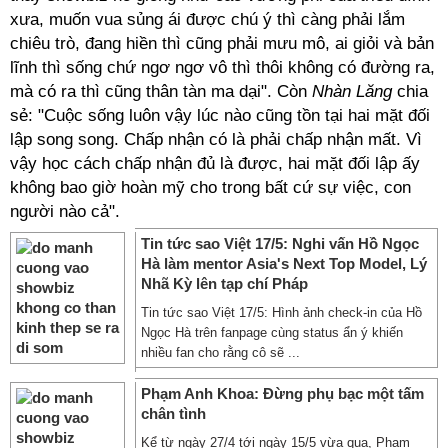
xưa, muốn vua sủng ái được chú ý thì càng phải lắm
chiêu trò, đang hiền thì cũng phải mưu mô, ai giỏi và bản
lĩnh thì sống chứ ngơ ngơ vô thì thôi không có đường ra,
mà có ra thì cũng thân tàn ma dại". Còn
Nhàn Lăng
chia
sẻ: "Cuộc sống luôn vậy lúc nào cũng tồn tại hai mặt đối
lập song song. Chấp nhận có là phải chấp nhận mất. Vì
vậy học cách chấp nhận đủ là được, hai mặt đối lập ấy
không bao giờ hoàn mỹ cho trong bất cứ sự việc, con
người nào cả".
Tin tức sao Việt 17/5: Nghi vấn Hồ Ngọc
Hà làm mentor Asia's Next Top Model, Lý
Nhã Kỳ lên tạp chí Pháp
Tin tức sao Việt 17/5: Hình ảnh check-in của Hồ
Ngọc Hà trên fanpage cùng status ẩn ý khiến
nhiều fan cho rằng cô sẽ ...
Phạm Anh Khoa: Đừng phụ bạc một tấm
chân tình
Kể từ ngày 27/4 tới ngày 15/5 vừa qua, Phạm