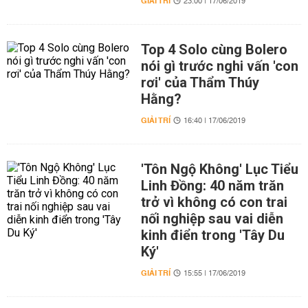
GIẢI TRÍ
23:00 | 17/06/2019
Top 4 Solo cùng Bolero
nói gì trước nghi vấn 'con
rơi' của Thẩm Thúy
Hằng?
GIẢI TRÍ
16:40 | 17/06/2019
'Tôn Ngộ Không' Lục Tiểu
Linh Đồng: 40 năm trăn
trở vì không có con trai
nối nghiệp sau vai diễn
kinh điển trong 'Tây Du
Ký'
GIẢI TRÍ
15:55 | 17/06/2019