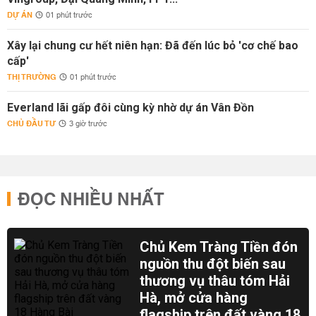
DỰ ÁN
01 phút trước
Xây lại chung cư hết niên hạn: Đã đến lúc bỏ 'cơ chế bao
cấp'
THỊ TRƯỜNG
01 phút trước
Everland lãi gấp đôi cùng kỳ nhờ dự án Vân Đồn
CHỦ ĐẦU TƯ
3 giờ trước
ĐỌC NHIỀU NHẤT
Chủ Kem Tràng Tiền đón
nguồn thu đột biến sau
thương vụ thâu tóm Hải
Hà, mở cửa hàng
flagship trên đất vàng 18