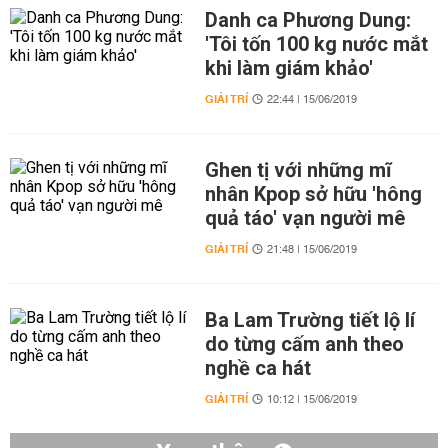
Danh ca Phương Dung:
'Tôi tốn 100 kg nước mắt
khi làm giám khảo'
GIẢI TRÍ
22:44 | 15/06/2019
Ghen tị với những mĩ
nhân Kpop sở hữu 'hông
quả táo' vạn người mê
GIẢI TRÍ
21:48 | 15/06/2019
Ba Lam Trường tiết lộ lí
do từng cấm anh theo
nghề ca hát
GIẢI TRÍ
10:12 | 15/06/2019