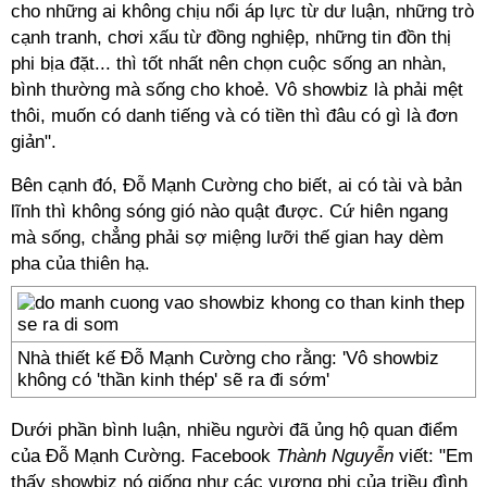
cho những ai không chịu nổi áp lực từ dư luận, những trò
cạnh tranh, chơi xấu từ đồng nghiệp, những tin đồn thị
phi bịa đặt... thì tốt nhất nên chọn cuộc sống an nhàn,
bình thường mà sống cho khoẻ. Vô showbiz là phải mệt
thôi, muốn có danh tiếng và có tiền thì đâu có gì là đơn
giản".
Bên cạnh đó, Đỗ Mạnh Cường cho biết, ai có tài và bản
lĩnh thì không sóng gió nào quật được. Cứ hiên ngang
mà sống, chẳng phải sợ miệng lưỡi thế gian hay dèm
pha của thiên hạ.
Nhà thiết kế Đỗ Mạnh Cường cho rằng: 'Vô showbiz
không có 'thần kinh thép' sẽ ra đi sớm'
Dưới phần bình luận, nhiều người đã ủng hộ quan điểm
của Đỗ Mạnh Cường. Facebook
Thành Nguyễn
viết: "Em
thấy showbiz nó giống như các vương phi của triều đình