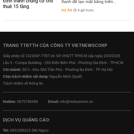
Xanh để tạo mặt bằng triển...
DỰ ÁN
6 giờ trước
TRANG TTĐTTH CỦA CÔNG TY VIETNEWSCORP
Giấy phép số 3324/GP-TTĐT do Sở VH&TT TPHCM cấp ngày 20/3/2026
Lầu 5 - Compa Building - 293 Điện Biên Phủ - Phường Gia Định - TP.HCM
Chi nhánh:
Số 5 - Khu 38A Trần Phú - Phường Ba Đình - TP. Hà Nội
Chịu trách nhiệm nội dung:
Nguyễn Minh Quyết
Trách nhiệm về thông tin
Hotline:
0975798489
Email:
info@vietnammoi.vn
DỊCH VỤ QUẢNG CÁO:
Tel:
0931589222 (Ms Ngọc)