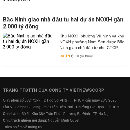
Bắc Ninh giao nhà đầu tư hai dự án NOXH gần
2.000 tỷ đồng
Khu NOXH phường Vũ Ninh và khu
NOXH phường Nam Sơn được Bắc
Ninh giao chủ đầu tư cho CTCP...
DỰ ÁN
20 giờ trước
TRANG TTĐTTH CỦA CÔNG TY VIETNEWSCORP
Giấy phép số 3324/GP-TTĐT do Sở VH&TT TPHCM cấp ngày 20/3/2026
Lầu 5 - Compa Building - 293 Điện Biên Phủ - Phường Gia Định - TP.HCM
Chi nhánh:
Số 5 - Khu 38A Trần Phú - Phường Ba Đình - TP. Hà Nội
Chịu trách nhiệm nội dung:
Nguyễn Minh Quyết
Trách nhiệm về thông tin