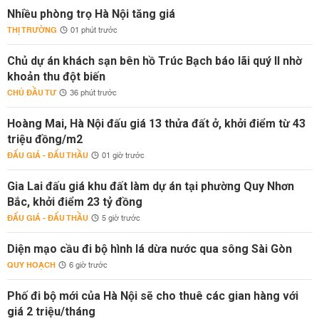
Nhiều phòng trọ Hà Nội tăng giá
THỊ TRƯỜNG
01 phút trước
Chủ dự án khách sạn bên hồ Trúc Bạch báo lãi quý II nhờ
khoản thu đột biến
CHỦ ĐẦU TƯ
36 phút trước
Hoàng Mai, Hà Nội đấu giá 13 thửa đất ở, khởi điểm từ 43
triệu đồng/m2
ĐẤU GIÁ - ĐẤU THẦU
01 giờ trước
Gia Lai đấu giá khu đất làm dự án tại phường Quy Nhơn
Bắc, khởi điểm 23 tỷ đồng
ĐẤU GIÁ - ĐẤU THẦU
5 giờ trước
Diện mạo cầu đi bộ hình lá dừa nước qua sông Sài Gòn
QUY HOẠCH
6 giờ trước
Phố đi bộ mới của Hà Nội sẽ cho thuê các gian hàng với
giá 2 triệu/tháng