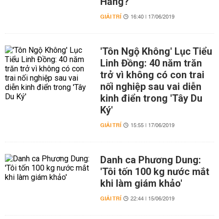
Hằng?
GIẢI TRÍ
16:40 | 17/06/2019
'Tôn Ngộ Không' Lục Tiểu
Linh Đồng: 40 năm trăn
trở vì không có con trai
nối nghiệp sau vai diễn
kinh điển trong 'Tây Du
Ký'
GIẢI TRÍ
15:55 | 17/06/2019
Danh ca Phương Dung:
'Tôi tốn 100 kg nước mắt
khi làm giám khảo'
GIẢI TRÍ
22:44 | 15/06/2019