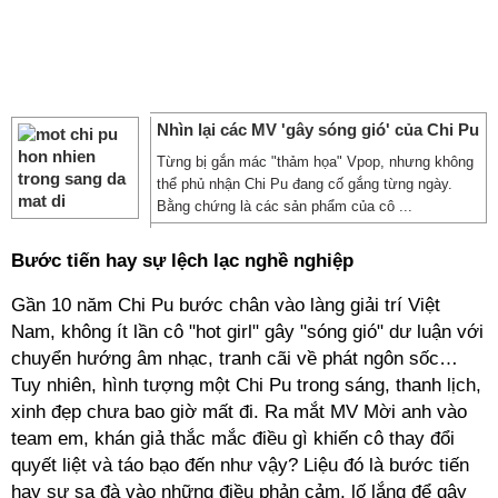
Nhìn lại các MV 'gây sóng gió' của Chi Pu
Từng bị gắn mác "thảm họa" Vpop, nhưng không
thể phủ nhận Chi Pu đang cố gắng từng ngày.
Bằng chứng là các sản phẩm của cô ...
Bước tiến hay sự lệch lạc nghề nghiệp
Gần 10 năm Chi Pu bước chân vào làng giải trí Việt
Nam, không ít lần cô "hot girl" gây "sóng gió" dư luận với
chuyển hướng âm nhạc, tranh cãi về phát ngôn sốc…
Tuy nhiên, hình tượng một Chi Pu trong sáng, thanh lịch,
xinh đẹp chưa bao giờ mất đi. Ra mắt MV Mời anh vào
team em, khán giả thắc mắc điều gì khiến cô thay đổi
quyết liệt và táo bạo đến như vậy? Liệu đó là bước tiến
hay sự sa đà vào những điều phản cảm, lố lắng để gây