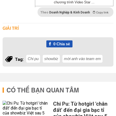
chương trình Video Star ...
Theo
Doanh Nghiệp & Kinh Doanh
Copy link
GIẢI TRÍ
0
Chia sẻ
Chi pu
showbiz
mời anh vào team em
Tag:
CÓ THỂ BẠN QUAN TÂM
Chi Pu: Từ hotgirl 'chân
đất' đến đại gia bạc tỉ