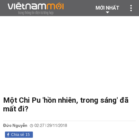
MỚI NHẤT
Một Chi Pu 'hồn nhiên, trong sáng' đã
mất đi?
Đức Nguyễn
02:27 | 29/11/2018
Chia sẻ
15