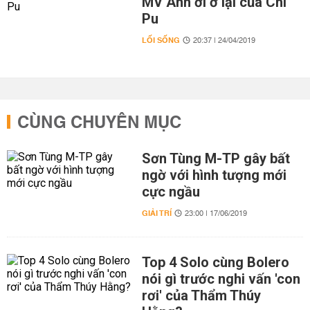
MV Anh ơi ở lại của Chi
Pu
LỐI SỐNG
20:37 | 24/04/2019
CÙNG CHUYÊN MỤC
Sơn Tùng M-TP gây bất
ngờ với hình tượng mới
cực ngầu
GIẢI TRÍ
23:00 | 17/06/2019
Top 4 Solo cùng Bolero
nói gì trước nghi vấn 'con
rơi' của Thẩm Thúy