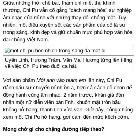
Giữa những thời chê bại, thậm chí miệt thị, khinh
thường, Chi Pu vẫn cố gắng "cách mạng hóa" sự nghiệp
âm nhạc của mình với những thay đổi chóng mặt. Tuy
nhiên, một điều xuyên sốt các sản phẩm của cô là sự
trong sáng, xinh đẹp và giữ chuẩn mực phù hợp văn hóa
đại chúng Việt Nam.
Uyên Linh, Hương Tràm, Văn Mai Hương từng lên tiếng
về việc Chi Pu theo đuổi ca hát.
Với sản phẩm
Mời anh vào team em
lần này, Chi Pu
đánh dấu sự chuyển mình ồn ã, hơn cả cách cô chọn để
đồng hành cùng âm nhạc. 2 năm trước, khán giả đón
nhận một nữ diễn viên bản lĩnh, khuôn mặt tròn bầu
không hở hang, thanh lịch vừa vặn. Giờ đây, công chúng
xem một Chi Pu hở hang, gợi cảm đến mức kệch cỡm.
Mong chờ gì cho chặng đường tiếp theo?