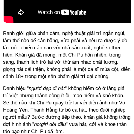
Ranh giới giữa phản cảm, nghệ thuật giải trí ngắn ngủi,
làm thế nào để cân bằng, vừa phải và nêu ra được ý đồ
là cuộc chiến cân não với nhà sản xuất, nghệ sĩ thực
hiện. Khán giả đã mong, một Chi Pu hồn nhiên, trong
sáng, thanh lịch trở lại với thứ âm nhạc chất lượng,
giọng hát cải thiện, không phải là một ca sĩ múa cột, diễn
cảnh 18+ trong một sản phẩm giải trí đại chúng.
Danh hiệu "
người đẹp đi hát
" không hiếm có ở làng giải
trí Việt nhưng thành công ít ỏi, mạo hiểm và khó khăn.
Sẽ thế nào khi Chi Pu quay trở lại với điện ảnh như Võ
Hoàng Yến, Thanh Hằng từ bỏ ca hát, theo đuổi nghiệp
người mẫu? Bước đường tiếp theo, khán giả không trông
đợi hình ảnh "
hotgirl đời đầu
" vừa hát, cởi và khoe thân
táo bạo như Chi Pu đã làm.