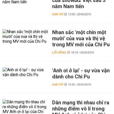
của showbiz Việt sau 5
năm Nam tiến
GIẢI TRÍ
13:00 | 20/05/2019
Nhan sắc 'một chín một
mười' của vua và thị vệ
trong MV mới của Chi Pu
LỐI SỐNG
16:19 | 25/04/2019
'Anh ơi ở lại' - sự vừa vặn
dành cho Chi Pu
GIẢI TRÍ
15:30 | 25/04/2019
Dân mạng thi nhau chỉ ra
những điểm vô lí trong