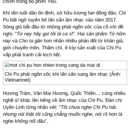
chính trong bộ phim
Yêu
.
Khi tên tuổi dần ổn định, sở hữu lượng fan đông đảo, Chi
Pu bất ngờ tuyên bố lấn sân âm nhạc vào năm 2017.
Sóng gió bắt đầu từ những phát ngôn sốc của cô với đề
nghị: "
Từ nay hãy gọi tôi là ca sĩ
". Hai sản phẩm
Từ hôm
nay
và
Cho ta gần hơn
nhận nhiều phản đối từ khán giả,
giới chuyên môn. Thậm chí, ê kíp sản xuất của Chi Pu
vấp phải tranh cãi kịch liệt.
Chi Pu phát ngôn sốc khi lấn sân sang âm nhạc (Ảnh:
Vietnamnet)
Hương Tràm, Văn Mai Hương, Quốc Thiên… cùng nhiều
nghệ sĩ khác lên tiếng về âm nhạc của Chi Pu. Đàn chị
Uyên Linh từng nhận xét: "
Tôi chưa nghe Chi Pu hát,
nhưng nói thật tôi cũng chẳng muốn nghe, nói rõ hơn là
nghe không nổi đâu
".