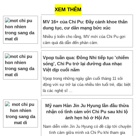
XEM THÊM
MV 16+ của Chi Pu: Đầy cảnh khoe thân
dung tục, cư dân mạng bức xúc
Nhiều ý kiến cho rằng, MV mới của Chi Pu gợi
cảm quá đà dẫn đến phản cảm.
Vpop tuần qua: Đông Nhi tiếp tục 'chiếm
sóng', Chi Pu trở lại đường đua nhạc
Việt dịp cuối năm
Vpop trong những ngày gần cuối tháng 11 sôi
động với sự trở lại của nhiều tên tuổi trẻ, đặc biệt
là các nghệ sĩ ...
Mỹ nam Hàn Jin Ju Hyung lần đầu thừa
nhận có tình cảm với Chi Pu sau khi lộ
ảnh hẹn hò ở Hội An
Nam diễn viên Jin Ju Hyung có đề cập tới chuyện
tình cảm giữa mình và Chi Pu khi tham gia