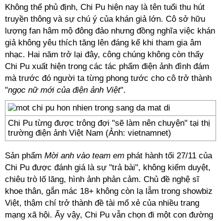
Không thể phủ định, Chi Pu hiện nay là tên tuổi thu hút
truyền thông và sự chú ý của khán giả lớn. Cô sở hữu
lượng fan hâm mộ đông đảo nhưng đồng nghĩa việc khán
giả không yêu thích tăng lên đáng kể khi tham gia âm
nhạc. Hai năm trở lại đây, công chúng không còn thấy
Chi Pu xuất hiện trong các tác phẩm điện ảnh đình đám
mà trước đó người ta từng phong tước cho cô trở thành
"
ngọc nữ mới của điện ảnh Việt
".
Chi Pu từng được trông đợi "sẽ làm nên chuyện" tại thị
trường điện ảnh Việt Nam (Ảnh: vietnamnet)
Sản phẩm
Mời anh vào team em
phát hành tối 27/11 của
Chi Pu được đánh giá là sự "trả bài", không kiểm duyệt,
chiêu trò lố lăng, hình ảnh phản cảm. Chủ đề nghệ sĩ
khoe thân, gắn mác 18+ không còn lạ lẫm trong showbiz
Việt, thậm chí trở thành đề tài mổ xẻ của nhiều trang
mạng xã hội. Ấy vậy, Chi Pu vẫn chọn đi một con đường