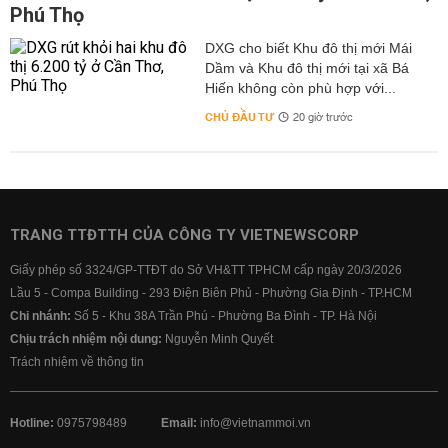
Phú Thọ
DXG cho biết Khu đô thị mới Mái
Dầm và Khu đô thị mới tại xã Bá
Hiến không còn phù hợp với...
CHỦ ĐẦU TƯ
20 giờ trước
TRANG TTĐTTH CỦA CÔNG TY VIETNEWSCORP
Giấy phép số 3324/GP-TTĐT do Sở VH&TT TPHCM cấp ngày 20/3/2026
Lầu 5 - Compa Building - 293 Điện Biên Phủ - Phường Gia Định - TP.HCM
Chi nhánh:
Số 5 - Khu 38A Trần Phú - Phường Ba Đình - TP. Hà Nội
Chịu trách nhiệm nội dung:
Nguyễn Minh Quyết
Trách nhiệm về thông tin
Hotline:
0975798489
Email:
info@vietnammoi.vn