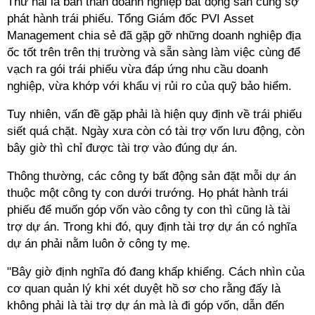
Thứ hai là bản thân doanh nghiệp bất động sản cũng sợ
phát hành trái phiếu.
Tổng Giám đốc PVI Asset
Management
chia sẻ đã gặp gỡ những doanh nghiệp địa
ốc tốt trên trên thị trường và sẵn sàng làm việc cùng để
vạch ra gói trái phiếu vừa đáp ứng nhu cầu doanh
nghiệp, vừa khớp với khẩu vị rủi ro của quỹ bảo hiểm.
Tuy nhiên, vấn đề gặp phải là hiện quy định về trái phiếu
siết quá chặt. Ngày xưa còn có tài trợ vốn lưu động, còn
bây giờ thì chỉ được tài trợ vào đúng dự án.
Thông thường, các công ty bất động sản đặt mỗi dự án
thuộc một công ty con dưới trướng.
Họ phát hành trái
phiếu để muốn góp vốn vào công ty con thì cũng là tài
trợ dự án. Trong khi đó, quy định tài trợ dự án có nghĩa
dự án phải nằm luôn ở công ty mẹ.
"Bây giờ định nghĩa đó đang khấp khiểng. Cách nhìn của
cơ quan quản lý khi xét duyệt hồ sơ cho rằng đấy là
không phải là tài trợ dự án mà là đi góp vốn, dẫn đến