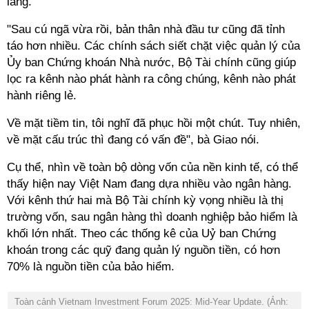
lắng.
"Sau cú ngã vừa rồi, bản thân nhà đầu tư cũng đã tỉnh
táo hơn nhiều. Các chính sách
siết chặt việc quản lý của
Ủy ban Chứng khoán Nhà nước, Bộ Tài chính cũng giúp
lọc ra kênh nào phát hành ra công chúng, kênh nào phát
hành riêng lẻ.
Về mặt tiềm tin, tôi nghĩ đã phục hồi một chút. Tuy nhiên,
về mặt cấu trúc thì đang có vấn đề", bà Giao nói.
Cụ thể,
nhìn về toàn bộ dòng vốn của nền kinh tế, có thể
thấy hiện nay Việt Nam đang dựa nhiều vào ngân hàng.
Với kênh thứ hai mà Bộ Tài chính kỳ vọng nhiều là thị
trường vốn, sau ngân hàng thì doanh nghiệp bảo hiểm là
khối lớn nhất. Theo các thống kê của Uỷ ban Chứng
khoán trong các quỹ đang quản lý nguồn tiền, có hơn
70% là nguồn tiền của bảo hiểm.
Toàn cảnh Vietnam Investment Forum 2025: Mid-Year Update. (Ảnh: