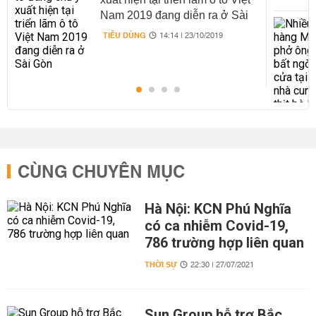
Nam 2019 đang diễn ra ở Sài
Gòn
TIÊU DÙNG
14:14 | 23/10/2019
CÙNG CHUYÊN MỤC
Hà Nội: KCN Phú Nghĩa
có ca nhiễm Covid-19,
786 trường hợp liên quan
THỜI SỰ
22:30 | 27/07/2021
Sun Group hỗ trợ Bắc