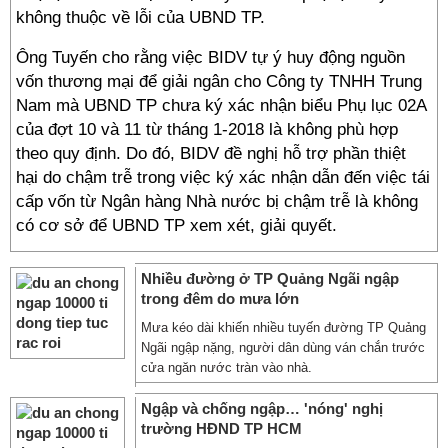
không thuộc về lỗi của UBND TP.
Ông Tuyến cho rằng việc BIDV tự ý huy động nguồn
vốn thương mại để giải ngân cho Công ty TNHH Trung
Nam mà UBND TP chưa ký xác nhận biểu Phụ lục 02A
của đợt 10 và 11 từ tháng 1-2018 là không phù hợp
theo quy định. Do đó, BIDV đề nghị hỗ trợ phần thiệt
hại do chậm trễ trong việc ký xác nhận dẫn đến việc tái
cấp vốn từ Ngân hàng Nhà nước bị chậm trễ là không
có cơ sở để UBND TP xem xét, giải quyết.
Nhiều đường ở TP Quảng Ngãi ngập
trong đêm do mưa lớn
Mưa kéo dài khiến nhiều tuyến đường TP Quảng
Ngãi ngập nặng, người dân dùng ván chắn trước
cửa ngăn nước tràn vào nhà.
Ngập và chống ngập… 'nóng' nghị
trường HÐND TP HCM