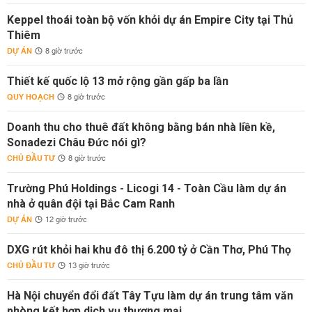
Keppel thoái toàn bộ vốn khỏi dự án Empire City tại Thủ
Thiêm
DỰ ÁN
8 giờ trước
Thiết kế quốc lộ 13 mở rộng gần gấp ba lần
QUY HOẠCH
8 giờ trước
Doanh thu cho thuê đất không bằng bán nhà liền kề,
Sonadezi Châu Đức nói gì?
CHỦ ĐẦU TƯ
8 giờ trước
Trường Phú Holdings - Licogi 14 - Toàn Cầu làm dự án
nhà ở quân đội tại Bắc Cam Ranh
DỰ ÁN
12 giờ trước
DXG rút khỏi hai khu đô thị 6.200 tỷ ở Cần Thơ, Phú Thọ
CHỦ ĐẦU TƯ
13 giờ trước
Hà Nội chuyển đổi đất Tây Tựu làm dự án trung tâm văn
phòng kết hợp dịch vụ thương mại