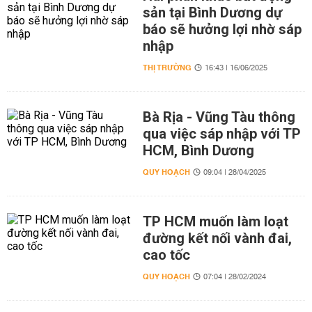
sản tại Bình Dương dự
báo sẽ hưởng lợi nhờ sáp
nhập
THỊ TRƯỜNG
16:43 | 16/06/2025
Bà Rịa - Vũng Tàu thông
qua việc sáp nhập với TP
HCM, Bình Dương
QUY HOẠCH
09:04 | 28/04/2025
TP HCM muốn làm loạt
đường kết nối vành đai,
cao tốc
QUY HOẠCH
07:04 | 28/02/2024