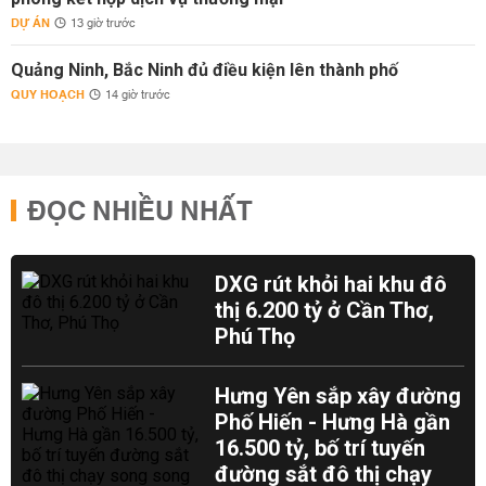
DỰ ÁN
13 giờ trước
Quảng Ninh, Bắc Ninh đủ điều kiện lên thành phố
QUY HOẠCH
14 giờ trước
ĐỌC NHIỀU NHẤT
DXG rút khỏi hai khu đô
thị 6.200 tỷ ở Cần Thơ,
Phú Thọ
Hưng Yên sắp xây đường
Phố Hiến - Hưng Hà gần
16.500 tỷ, bố trí tuyến
đường sắt đô thị chạy