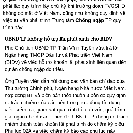
phải lập quy trình lấy chữ ký khi trưởng đoàn TVGSHĐ
không có mặt ở Việt Nam, cũng như không quy định về
việc tư vấn phải trình Trung tâm
Chống ngập
TP quy
trình này.
UBND TP không hỗ trợ lãi phát sinh cho BIDV
Phó Chủ tịch UBND TP Trần Vĩnh Tuyến vừa trả lời
Ngân hàng TMCP Đầu tư và Phát triển Việt Nam
(BIDV) về việc hỗ trợ khoản lãi phát sinh liên quan đến
dự án chống ngập do triều.
Ông Tuyến viện dẫn nội dung các văn bản chỉ đạo của
Thủ tướng Chính phủ, Ngân hàng Nhà nước Việt Nam,
hợp đồng BT và biên bản thỏa thuận 3 bên đã quy định
rõ trách nhiệm của các bên trong hợp đồng tín dụng
việc kiểm tra, giám sát quá trình tái cấp vốn, quá trình
giải ngân cho dự án. Theo đó, UBND TP không có trách
nhiệm thanh toán khoản lãi phát sinh do chậm ký biểu
Phụ lục 02A và việc chậm ký báo cáo phụ lục này