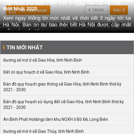
Cập Nhật Dự Báo Thời Tiết 3 Ngày Tới Tại Hà Nội
Mới Nhất 2020
TRƯỚC
SAU
TÌM THEO NGÀY
Xem ngay thông tin mới nhất về thời tiết 3 ngày tới tại
Hà Nội. Bản tin dự báo thời tiết Hà Nội được cập nhật
mỗi ngày trên Vietnammoi.vn
Xem dự báo thời tiết Hà Nội 3 ngày tới chính xác
nhất 2020
TIN MỚI NHẤT
Thời tiết Hà Nội trong những ngày vừa qua liên tục biến
Đường sẽ mở ở xã Giao Hòa, tỉnh Ninh Bình
đổi thất thường, chỉ trong vài ngày đầu tháng 5, thời tiết
nắng nóng gay gắt trở lại nhiệt độ có nơi lên đến 40 độ
Đất có quy hoạch ở xã Giao Hòa, tỉnh Ninh Bình
C, thậm chí hơn 40 độ C cũng có. Sự biến đổi khí hậu
khắc thường, này đã gây khó khăn cho hoạt động sinh
Bản đồ quy hoạch giao thông xã Giao Hòa, tỉnh Ninh Bình thời kỳ
hoạt và đi lại của người dân thủ đô.
2021 - 2030
Theo Trung tâm dự báo khí tượng thủy văn Quốc gia,
Bản đồ quy hoạch sử dụng đất xã Giao Hòa, tỉnh Ninh Bình thời kỳ
thời tiết Hà Nội 3 ngày tới
sẽ trở lại bình thường nắng
2021 - 2030
mưa đồng đều, có mưa vừa, mưa to, có nơi mưa rất to
và dông. Trong mưa dông có khả năng xảy ra lốc, sét và
An Bình Phát Holdings làm khu NOXH ở Bồ Đề, Long Biên
gió giật mạnh. Ban ngày rất chuyển nắng và có mưa
chiều tối. Nên thời tiết Hà Nội ổn định hơn so với
Đường sẽ mở ở xã Giao Thủy, tỉnh Ninh Bình