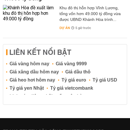
ngày tới
, xin dừng lại tại đây, cảm ơn bạn đọc đã quan
Khu đô thị hỗn hợp Vĩnh Lương,
tâm theo dõi. Hẹn gặp lại các bạn trong những nội dung
tổng vốn hơn 49.000 tỷ đồng vừa
mới nhất về các bài viết liên quan đến vấn đề thời tiết Hà
được UBND Khánh Hòa trình...
Nội, dự báo thời tiết 7 ngày tới, hàng tuần, hàng giờ,...tại
DỰ ÁN
5 giờ trước
trang thong tin điện tử tổng hợp vietnammoi.vn.
LIÊN KẾT NỔI BẬT
Giá vàng hôm nay
Giá vàng 9999
Giá xăng dầu hôm nay
Giá dầu thô
Giá heo hơi hôm nay
Tỷ giá euro
Tỷ giá USD
Tỷ giá yen Nhật
Tỷ giá vietcombank
Lịch cúp điện
Lãi suất ngân hàng
Lãi suất tiết kiệm
Lãi suất tiền gửi
Lãi suất ngân hàng Agribank
Lãi suất ngân hàng Sacombank
Lãi suất ngân hàng BIDV