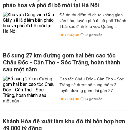
Giông
NĐN
pháo hoa và phố đi bộ mới tại Hà Nội
NGÀY
Bão Rải
31°25°
40%
18
77%
MAI
Rác
km/giờ
Đề án thí điểm tổ chức không gian
văn hóa, tuyến phố đi bộ phố Thành
Thái xác định khu vực Quảng...
Xem dự báo thời tiết Hà Nội 3 ngày tới
QUY HOẠCH
13 giờ trước
CAO /
ĐỘ
NGÀY
MÔ TẢ
LG.MƯA
GIÓ
THẤP
ẨM
Bổ sung 27 km đường gom hai bên cao tốc
Giông
NĐN
THỨ
Châu Đốc - Cần Thơ - Sóc Trăng, hoàn thành
Bão Rải
31°25°
40%
18
77%
TƯ
sau một năm
Rác
km/giờ
Cao tốc Châu Đốc - Cần Thơ - Sóc
NĐN
Trăng sẽ được bổ sung thêm 2
THỨ
Nhiều
33°26°
20%
18
74%
tuyến đường gom dài gần 27...
NĂM
Mây
km/giờ
QUY HOẠCH
14 giờ trước
THỨ
Nhiều
ĐN 17
35°26°
20%
71%
SÁU
Mây
km/giờ
Khánh Hòa đề xuất làm khu đô thị hỗn hợp hơn
49.000 tỷ đồng
Thông tin cập nhật bản tin dự báo
thời tiết Hà Nội 3