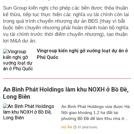
nay cho đến 3 ngày tới, ở các tỉnh Bắc Bộ sẽ có mưa
Sun Group kiến nghị cho phép các bên được thỏa thuận
dông diện rộng; riêng ở vùng núi và trung du sẽ tiếp tục
kế thừa, tiếp tục thực hiện các nghĩa vụ tài chính còn lại
có mưa vừa, mưa to, có nơi mưa rất to (lượng mưa phổ
trong quá trình chuyển nhượng dự án BĐS (thay vì bắt
biến từ 50-100mm/24 giờ, có nơi trên 120mm/24 giờ).
buộc bên chuyển nhượng phải hoàn thành toàn bộ nghĩa
Dự báo trong 3 ngày tới ở các khu vực trong thành phố
vụ tài chính trước thời điểm chuyển nhượng), tạo thuận
cũng sẽ có mưa dông diện rộng, cục bộ có mưa vừa và
lợi M&A dự án.
mưa rất to (lượng mưa từ 50-80mm/24h, có nơi trên
Vingroup kiến nghị gỡ vướng loạt dự án ở
80mm/24h). Trong mưa dông có khả năng xảy ra lốc,
Phú Quốc
sét, mưa đá và gió giật mạnh.
Thời tiết 3 ngày tới khu vực Hà Nội chủ yếu:
Có mưa vừa, mưa to, có nơi mưa rất to và dông.
Trong mưa dông có khả năng xảy ra lốc, sét và gió giật
An Bình Phát Holdings làm khu NOXH ở Bồ Đề,
mạnh.
Long Biên
Dự báo thời tiết Hà Nội ngày mai và 3 ngày tới
An Bình Phát Holdings vừa được Hà
Nội giao khoảng 1,2 ha đất tại
Như vậy, sau những ngày nắng nóng kỷ lục và kéo dài,
phường Bồ Đề để làm Khu nhà ở...
thời tiết Hà Nội 3 ngày tới đã có những chuyển biến tích
cực hơn, mưa dông kéo về xóa tan cái nắng nóng gay
DỰ ÁN
01 phút trước
gắt của đầu mùa hè. Dự báo thời tiết Hà Nội ngày mai và