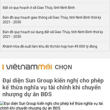
TP.HCM.
Đất có quy hoạch ở xã Giao Thủy, tỉnh Ninh Bình
Để biết chính xác thời tiết Hà Nội 3 ngày tới có diễn biến
cụ thể như thế nào về:
Bản đồ quy hoạch giao thông xã Giao Thủy, tỉnh Ninh Bình thời kỳ
2021 - 2030
Nhiệt độ thấp, cao
Lượng mưa
Bản đồ quy hoạch sử dụng đất xã Giao Thủy, tỉnh Ninh Bình thời kỳ
2021 - 2030
Khí hậu
Khánh Hòa đề xuất làm khu đô thị hỗn hợp hơn 49.000 tỷ đồng
Hướng gió
Độ ẩm không khí
Ngay bây giờ, trang thông tin điện tử tổng hợp -
CHỌN
vietnammoi.vn, xin gửi đến bạn đọc những thông chính
xác và đầy đủ nhất về dự báo thời tiết Hà Nội 3 ngày tới.
Đại diện Sun Group kiến nghị cho phép
Dự báo thời tiết 3 ngày tới tại Hà Nội
kế thừa nghĩa vụ tài chính khi chuyển
Thời tiết 3 ngày tới tại Hà Nội dự báo bộ phận không khí
nhượng dự án BĐS
lạnh xuất hiện ở phía Bắc tiếp tục nén rãnh áp thấp và
dịch chuyển xuống phía Nam.
Do ảnh hưởng của rãnh áp thấp bị nén, cho nên từ đêm