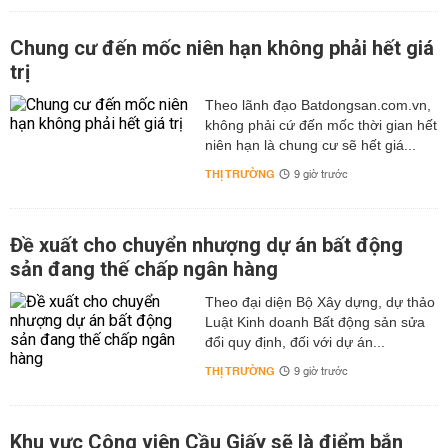
3 ngày tới sẽ có nơi mưa vừa và mưa to trên diện rộng.
Chung cư đến mốc niên hạn không phải hết giá
Xem dự báo thời tiết Hà Nội hôm nay
trị
CAO /
ĐỘ
NGÀY
MÔ TẢ
LG.MƯA
GIÓ
Theo lãnh đạo Batdongsan.com.vn,
THẤP
ẨM
không phải cứ đến mốc thời gian hết
niên hạn là chung cư sẽ hết giá...
Mưa
ĐĐB
THỊ TRƯỜNG
9 giờ trước
HÔM
Nhỏ Vào
28°24°
70%
11
80%
NAY
Buổi
km/giờ
Sáng
Đề xuất cho chuyển nhượng dự án bất động
Xem dự báo thời tiết Hà Nội ngày mai
sản đang thế chấp ngân hàng
CAO /
Theo đại diện Bộ Xây dựng, dự thảo
ĐỘ
NGÀY
MÔ TẢ
LG.MƯA
GIÓ
Luật Kinh doanh Bất động sản sửa
THẤP
ẨM
đổi quy định, đối với dự án...
Mưa Nhỏ
ĐĐB
THỊ TRƯỜNG
9 giờ trước
HÔM
Vào Buổi
28°24°
70%
11
80%
NAY
Sáng
km/giờ
Khu vực Công viên Cầu Giấy sẽ là điểm bắn