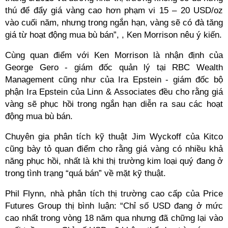
thú để đẩy giá vàng cao hơn phạm vi 15 – 20 USD/oz
vào cuối năm, nhưng trong ngắn hạn, vàng sẽ có đà tăng
giá từ hoạt động mua bù bán”, , Ken Morrison nêu ý kiến.
Cùng quan điểm với Ken Morrison là nhận định của
George Gero - giám đốc quản lý tại RBC Wealth
Management cũng như của Ira Epstein - giám đốc bộ
phận Ira Epstein của Linn & Associates đều cho rằng giá
vàng sẽ phục hồi trong ngắn hạn diễn ra sau các hoạt
động mua bù bán.
Chuyên gia phân tích kỹ thuật Jim Wyckoff của Kitco
cũng bày tỏ quan điểm cho rằng giá vàng có nhiều khả
năng phục hồi, nhất là khi thị trường kim loại quý đang ở
trong tình trạng “quá bán” về mặt kỹ thuật.
Phil Flynn, nhà phân tích thị trường cao cấp của Price
Futures Group thị bình luận: “Chỉ số USD đang ở mức
cao nhất trong vòng 18 năm qua nhưng đã chững lại vào