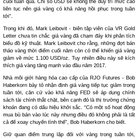
cuối tuần qua. Chỉ số USD sẽ không thể duy trì mức cao
liên tục nên giá vàng có khả năng hồi phục trong tuần
tới”.
Trong khi đó, Mark Leibovit - biên tập viên của VR Gold
Letter chưa tin chắc giá vàng đã chạm đáy khi phân tích
biểu đồ kỹ thuật. Mark Leibovit cho rằng, những đợt bán
tháo vàng thời điểm cuối năm còn có thể khiến giá vàng
giảm về mức 1.100 USD/oz. Tuy nhiên điều này sẽ kích
thích giá vàng tăng mạnh vào đầu năm 2017.
Nhà môi giới hàng hóa cao cấp của RJO Futures - Bob
Haberkorn bày tỏ nhận định giá vàng tiếp tục giảm trong
tuần tới, căn cứ vào khả năng FED sẽ áp dụng chính
sách tài chính thắt chặt, bên cạnh đó là thị trường chứng
khoán đang có dấu hiệu khởi sắc. “Có một số hoạt động
mua bù bán vào lúc này nhưng điều đó không phải là tất
cả để xoay chuyển tình thế”, Bob Haberkorn cho biết.
Giữ quan điểm trung lập đối với vàng trong tuần tới,