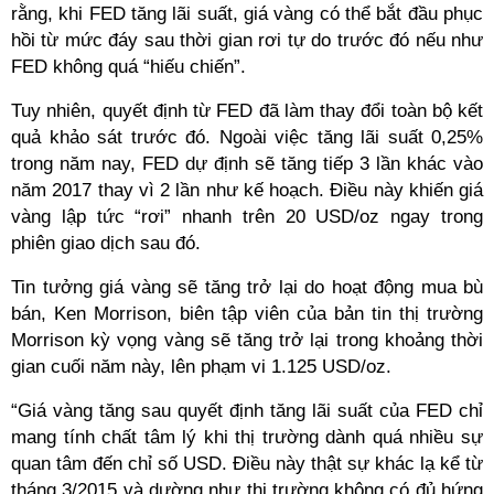
rằng, khi FED tăng lãi suất, giá vàng có thể bắt đầu phục
hồi từ mức đáy sau thời gian rơi tự do trước đó nếu như
FED không quá “hiếu chiến”.
Tuy nhiên, quyết định từ FED đã làm thay đổi toàn bộ kết
quả khảo sát trước đó. Ngoài việc tăng lãi suất 0,25%
trong năm nay, FED dự định sẽ tăng tiếp 3 lần khác vào
năm 2017 thay vì 2 lần như kế hoạch. Điều này khiến giá
vàng lập tức “rơi” nhanh trên 20 USD/oz ngay trong
phiên giao dịch sau đó.
Tin tưởng giá vàng sẽ tăng trở lại do hoạt động mua bù
bán, Ken Morrison, biên tập viên của bản tin thị trường
Morrison kỳ vọng vàng sẽ tăng trở lại trong khoảng thời
gian cuối năm này, lên phạm vi 1.125 USD/oz.
“Giá vàng tăng sau quyết định tăng lãi suất của FED chỉ
mang tính chất tâm lý khi thị trường dành quá nhiều sự
quan tâm đến chỉ số USD. Điều này thật sự khác lạ kể từ
tháng 3/2015 và dường như thị trường không có đủ hứng