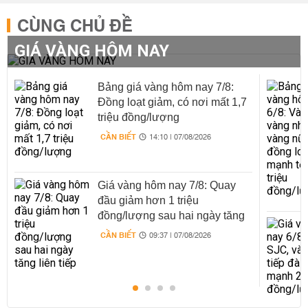
CÙNG CHỦ ĐỀ
GIÁ VÀNG HÔM NAY
Bảng giá vàng hôm nay 7/8:
Đồng loạt giảm, có nơi mất 1,7
triệu đồng/lượng
CẦN BIẾT
14:10 | 07/08/2026
Giá vàng hôm nay 7/8: Quay
đầu giảm hơn 1 triệu
đồng/lượng sau hai ngày tăng
liên tiếp
CẦN BIẾT
09:37 | 07/08/2026