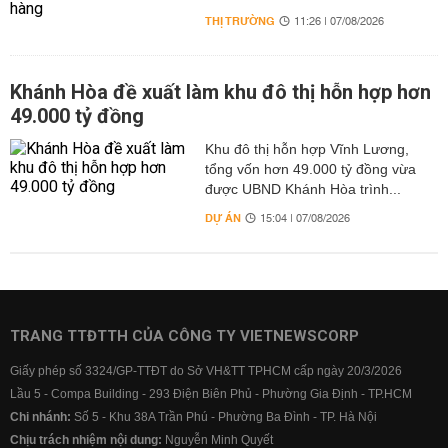
THỊ TRƯỜNG
11:26 | 07/08/2026
Khánh Hòa đề xuất làm khu đô thị hỗn hợp hơn
49.000 tỷ đồng
Khu đô thị hỗn hợp Vĩnh Lương,
tổng vốn hơn 49.000 tỷ đồng vừa
được UBND Khánh Hòa trình...
DỰ ÁN
15:04 | 07/08/2026
TRANG TTĐTTH CỦA CÔNG TY VIETNEWSCORP
Giấy phép số 3324/GP-TTĐT do Sở VH&TT TPHCM cấp ngày 20/3/2026
Lầu 5 - Compa Building - 293 Điện Biên Phủ - Phường Gia Định - TP.HCM
Chi nhánh:
Số 5 - Khu 38A Trần Phú - Phường Ba Đình - TP. Hà Nội
Chịu trách nhiệm nội dung:
Nguyễn Minh Quyết