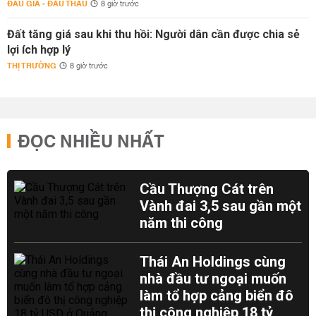
ĐẤU GIÁ - ĐẤU THẦU
8 giờ trước
Đất tăng giá sau khi thu hồi: Người dân cần được chia sẻ
lợi ích hợp lý
THỊ TRƯỜNG
8 giờ trước
ĐỌC NHIỀU NHẤT
Cầu Thượng Cát trên
Vành đai 3,5 sau gần một
năm thi công
Thái An Holdings cùng
nhà đầu tư ngoại muốn
làm tổ hợp cảng biển đô
thị công nghiệp 18 tỷ