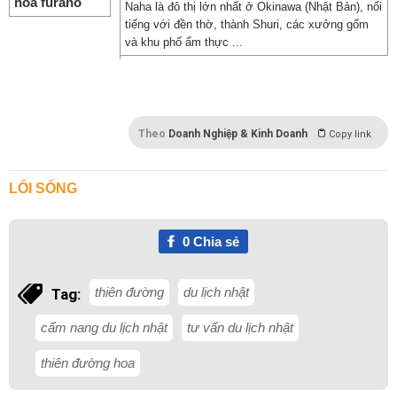
Naha là đô thị lớn nhất ở Okinawa (Nhật Bản), nổi
tiếng với đền thờ, thành Shuri, các xưởng gốm
và khu phố ẩm thực ...
Vùng đất này nổi tiếng với nông trường hoa Tomita, Shikisai-no-oka cảnh đẹp quyến rũ, đặc biệt là trong mùa
xuân.
Theo
Doanh Nghiệp & Kinh Doanh
Copy link
LỐI SỐNG
0
Chia sẻ
thiên đường
du lịch nhật
Tag:
cẩm nang du lịch nhật
tư vấn du lịch nhật
thiên đường hoa