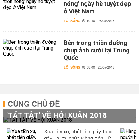
nóng' ngày hè tuyệt đẹp
ở Việt Nam
LỐI SỐNG
10:40 | 28/05/2018
Bên trong thiên đường
chụp ảnh cưới tại Trung
Quốc
LỐI SỐNG
08:00 | 20/05/2018
CÙNG CHỦ ĐỀ
'TẤT TẬT' VỀ HỘI XUÂN 2018
Xoa tiền xu, nhét tiền giấy, buộc
dây "lạ" tại chùa Đồng Yên Tử