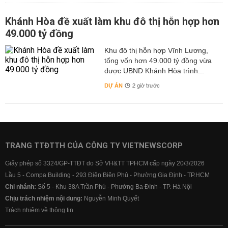
Khánh Hòa đề xuất làm khu đô thị hỗn hợp hơn
49.000 tỷ đồng
Khu đô thị hỗn hợp Vĩnh Lương,
tổng vốn hơn 49.000 tỷ đồng vừa
được UBND Khánh Hòa trình...
DỰ ÁN
2 giờ trước
TRANG TTĐTTH CỦA CÔNG TY VIETNEWSCORP
Giấy phép số 3324/GP-TTĐT do Sở VH&TT TPHCM cấp ngày 20/3/2026
Lầu 5 - Compa Building - 293 Điện Biên Phủ - Phường Gia Định - TP.HCM
Chi nhánh:
Số 5 - Khu 38A Trần Phú - Phường Ba Đình - TP. Hà Nội
Chịu trách nhiệm nội dung:
Nguyễn Minh Quyết
Trách nhiệm về thông tin