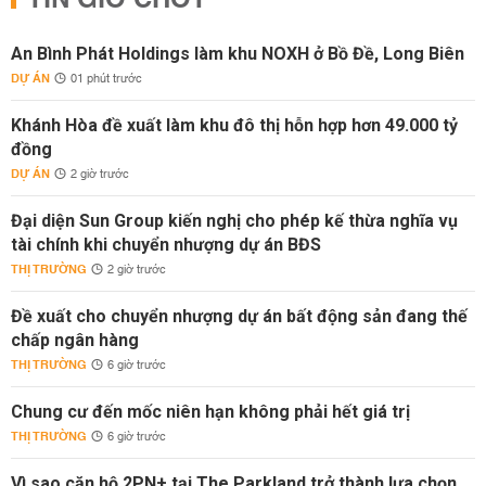
TIN GIỜ CHÓT
An Bình Phát Holdings làm khu NOXH ở Bồ Đề, Long Biên
DỰ ÁN
01 phút trước
Khánh Hòa đề xuất làm khu đô thị hỗn hợp hơn 49.000 tỷ
đồng
DỰ ÁN
2 giờ trước
Đại diện Sun Group kiến nghị cho phép kế thừa nghĩa vụ
tài chính khi chuyển nhượng dự án BĐS
THỊ TRƯỜNG
2 giờ trước
Đề xuất cho chuyển nhượng dự án bất động sản đang thế
chấp ngân hàng
THỊ TRƯỜNG
6 giờ trước
Chung cư đến mốc niên hạn không phải hết giá trị
THỊ TRƯỜNG
6 giờ trước
Vì sao căn hộ 2PN+ tại The Parkland trở thành lựa chọn