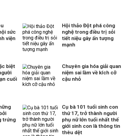
êu
Hội thảo Đột phá công
hội sức
nghệ trong điều trị sỏi
nh viện
tiết niệu gây ấn tượng
mạnh
c biệt
Chuyên gia hóa giải quan
người
niệm sai lầm về kích cỡ
ạn cuối
cậu nhỏ
những
Cụ bà 101 tuổi sinh con
bởi
thứ 17, trở thành người
g trứng
phụ nữ lớn tuổi nhất thế
giới sinh con là thông tin
thêu dệt