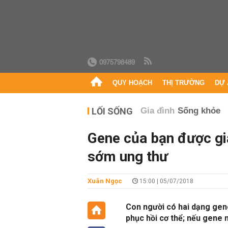
0975798489
QUY HOẠCH
THỊ TRƯỜNG
DỰ 
LỐI SỐNG
Gia đình
Sống khỏe
Gene của bạn được gi
sớm ung thư
Xuân Ngọc
15:00 | 05/07/2018
Con người có hai dạng gen
phục hồi cơ thể; nếu gene 