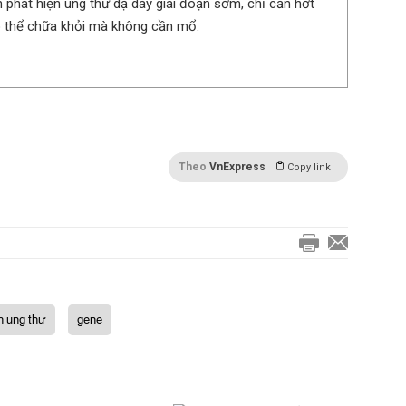
 phát hiện ung thư dạ dày giai đoạn sớm, chỉ cần hớt
 thể chữa khỏi mà không cần mổ.
Theo
VnExpress
Copy link
h ung thư
gene