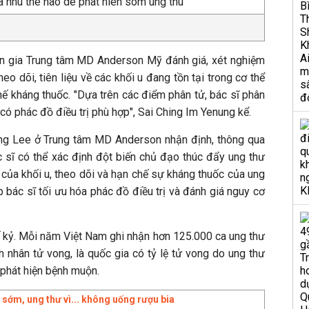
ên gia Trung tâm MD Anderson Mỹ đánh giá, xét nghiệm
o dõi, tiên liệu về các khối u đang tồn tại trong cơ thể
hế kháng thuốc. "Dựa trên các điểm phân tử, bác sĩ phân
có phác đồ điều trị phù hợp", Sai Ching Im Yenung kể.
g Lee ở Trung tâm MD Anderson nhận định, thông qua
c sĩ có thể xác định đột biến chủ đạo thúc đẩy ung thư
u của khối u, theo dõi và hạn chế sự kháng thuốc của ung
 bác sĩ tối ưu hóa phác đồ điều trị và đánh giá nguy cơ
ế kỷ. Mỗi năm Việt Nam ghi nhận hơn 125.000 ca ung thư
 nhân tử vong, là quốc gia có tỷ lệ tử vong do ung thư
 phát hiện bệnh muộn.
 sớm, ung thư vì... không uống rượu bia