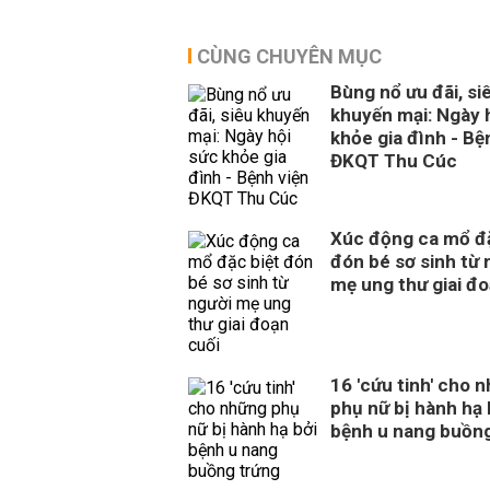
CÙNG CHUYÊN MỤC
Bùng nổ ưu đãi, si
khuyến mại: Ngày 
khỏe gia đình - Bệ
ĐKQT Thu Cúc
Xúc động ca mổ đặ
đón bé sơ sinh từ 
mẹ ung thư giai đo
16 'cứu tinh' cho 
phụ nữ bị hành hạ 
bệnh u nang buồn