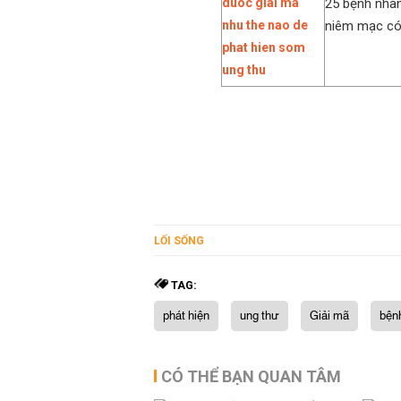
25 bệnh nhân
niêm mạc có
LỐI SỐNG
TAG:
phát hiện
ung thư
Giải mã
bện
CÓ THỂ BẠN QUAN TÂM