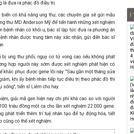
là đưa ra phác đồ điều trị.
 biến có khả năng ung thư, các chuyên gia sẽ gửi mẫu
ung thư MD Anderson Mỹ để tiến hành những xét nghiệm
n bệnh nhân có khối u, bác sĩ lập tức đưa ra phương án
ệnh nhân được trung tâm này xác nhận, gửi đến bác sĩ
ân
i bị ung thư phổi, nguy cơ tử vong cao nếu không phát
Trường hợp người này sớm được xét nghiệm phát hiện có
thể khắc phục được gene lỗi này. "Sau gần một tháng sửa
giảm, khi ấy bệnh nhân tiếp tục điều trị theo phác đồ thì
 sống", tiến sĩ Liêm cho hay.
iệm, giải mã gen hiện nay chi phí khá cao so với người
-100 triệu đồng một ca cho lần xét nghiệm 22.000 gene.
 phát triển thêm trí tuệ nhân tạo để tự động hóa, tiết
o cũng có thể xét nghiệm.