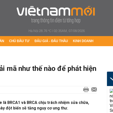
Hà Nội 28.76 °C
|
02:35AM, 07/08/2026
ÁN
CHỦ ĐẦU TƯ
ĐẤU GIÁ - ĐẤU THẦU
KINH DOANH
ải mã như thế nào để phát hiện
e là BRCA1 và BRCA chịu trách nhiệm sửa chữa,
này đột biến sẽ tăng nguy cơ ung thư.