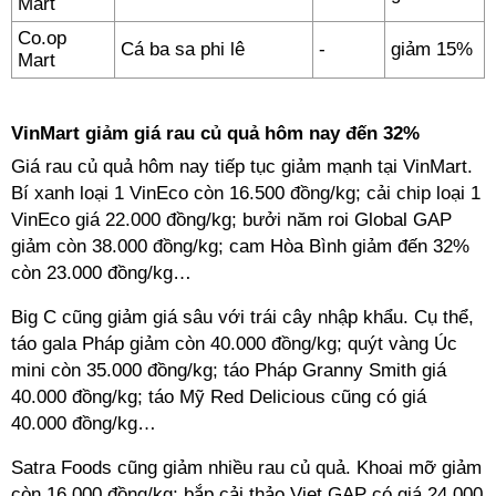
Mart
Co.op
Cá ba sa phi lê
-
giảm 15%
Mart
VinMart giảm giá rau củ quả hôm nay đến 32%
Giá rau củ quả hôm nay tiếp tục giảm mạnh tại VinMart.
Bí xanh loại 1 VinEco còn 16.500 đồng/kg; cải chip loại 1
VinEco giá 22.000 đồng/kg; bưởi năm roi Global GAP
giảm còn 38.000 đồng/kg; cam Hòa Bình giảm đến 32%
còn 23.000 đồng/kg…
Big C cũng giảm giá sâu với trái cây nhập khẩu. Cụ thể,
táo gala Pháp giảm còn 40.000 đồng/kg; quýt vàng Úc
mini còn 35.000 đồng/kg; táo Pháp Granny Smith giá
40.000 đồng/kg; táo Mỹ Red Delicious cũng có giá
40.000 đồng/kg…
Satra Foods cũng giảm nhiều rau củ quả. Khoai mỡ giảm
còn 16.000 đồng/kg; bắp cải thảo Viet GAP có giá 24.000