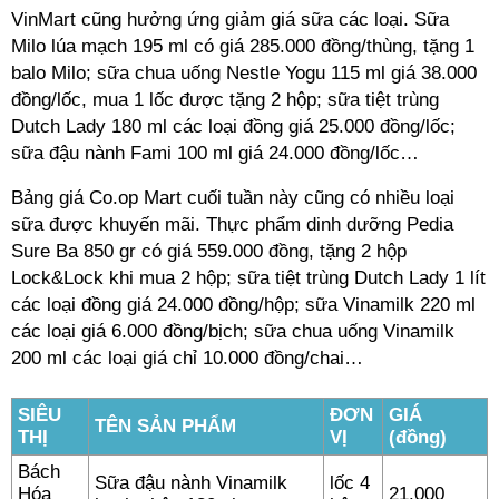
VinMart cũng hưởng ứng giảm giá sữa các loại. Sữa
Milo lúa mạch 195 ml có giá 285.000 đồng/thùng, tặng 1
balo Milo; sữa chua uống Nestle Yogu 115 ml giá 38.000
đồng/lốc, mua 1 lốc được tặng 2 hộp; sữa tiệt trùng
Dutch Lady 180 ml các loại đồng giá 25.000 đồng/lốc;
sữa đậu nành Fami 100 ml giá 24.000 đồng/lốc…
Bảng giá Co.op Mart cuối tuần này cũng có nhiều loại
sữa được khuyến mãi. Thực phẩm dinh dưỡng Pedia
Sure Ba 850 gr có giá 559.000 đồng, tặng 2 hộp
Lock&Lock khi mua 2 hộp; sữa tiệt trùng Dutch Lady 1 lít
các loại đồng giá 24.000 đồng/hộp; sữa Vinamilk 220 ml
các loại giá 6.000 đồng/bịch; sữa chua uống Vinamilk
200 ml các loại giá chỉ 10.000 đồng/chai…
SIÊU
ĐƠN
GIÁ
TÊN SẢN PHẨM
THỊ
VỊ
(đồng)
Bách
Sữa đậu nành Vinamilk
lốc 4
Hóa
21.000