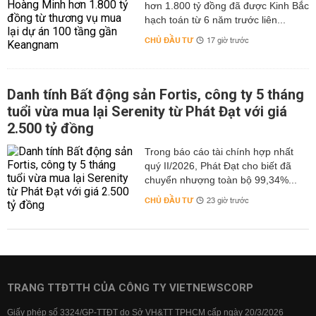
hơn 1.800 tỷ đồng đã được Kinh Bắc
hạch toán từ 6 năm trước liên...
CHỦ ĐẦU TƯ
17 giờ trước
Danh tính Bất động sản Fortis, công ty 5 tháng
tuổi vừa mua lại Serenity từ Phát Đạt với giá
2.500 tỷ đồng
Trong báo cáo tài chính hợp nhất
quý II/2026, Phát Đạt cho biết đã
chuyển nhượng toàn bộ 99,34%...
CHỦ ĐẦU TƯ
23 giờ trước
TRANG TTĐTTH CỦA CÔNG TY VIETNEWSCORP
Giấy phép số 3324/GP-TTĐT do Sở VH&TT TPHCM cấp ngày 20/3/2026