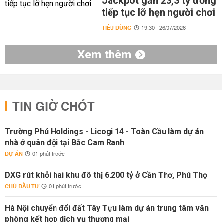
Jackpot gần 23,3 tỷ đồng
tiếp tục lỡ hẹn người chơi
TIÊU DÙNG
19:30 | 26/07/2026
Xem thêm
TIN GIỜ CHÓT
Trường Phú Holdings - Licogi 14 - Toàn Cầu làm dự án
nhà ở quân đội tại Bắc Cam Ranh
DỰ ÁN
01 phút trước
DXG rút khỏi hai khu đô thị 6.200 tỷ ở Cần Thơ, Phú Thọ
CHỦ ĐẦU TƯ
01 phút trước
Hà Nội chuyển đổi đất Tây Tựu làm dự án trung tâm văn
phòng kết hợp dịch vụ thương mại