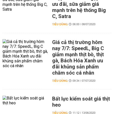
ưu đãi, sữa giảm giá
mạnh trên hệ thống Big
C, Satra
TIÊU DÙNG
06:00 | 08/07/2020
Giá cả thị trường hôm
nay 7/7: SpeedL, Big C
giảm mạnh thịt bò, thịt
gà, Bách Hóa Xanh ưu
đãi khủng sản phẩm
chăm sóc cá nhân
TIÊU DÙNG
09:34 | 07/07/2020
Bất lực kiểm soát giá thịt
heo
TIÊU DÙNG
11:12 | 13/06/2020