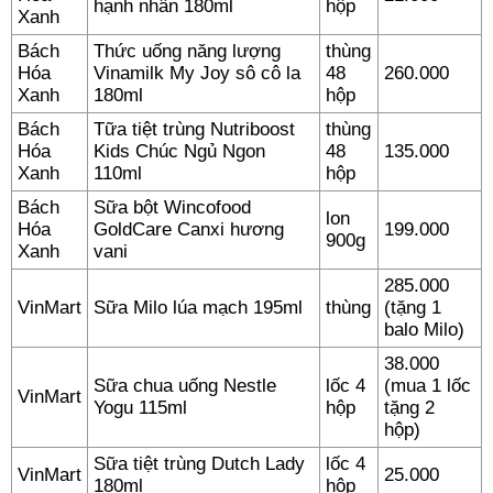
hạnh nhân 180ml
hộp
Xanh
Bách
Thức uống năng lượng
thùng
Hóa
Vinamilk My Joy sô cô la
48
260.000
Xanh
180ml
hộp
Bách
Tữa tiệt trùng Nutriboost
thùng
Hóa
Kids Chúc Ngủ Ngon
48
135.000
Xanh
110ml
hộp
Bách
Sữa bột Wincofood
lon
Hóa
GoldCare Canxi hương
199.000
900g
Xanh
vani
285.000
VinMart
Sữa Milo lúa mạch 195ml
thùng
(tặng 1
balo Milo)
38.000
Sữa chua uống Nestle
lốc 4
(mua 1 lốc
VinMart
Yogu 115ml
hộp
tặng 2
hộp)
Sữa tiệt trùng Dutch Lady
lốc 4
VinMart
25.000
180ml
hộp