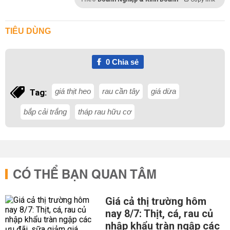
TIÊU DÙNG
0
Chia sẻ
giá thịt heo
rau cần tây
giá dừa
Tag:
bắp cải trắng
tháp rau hữu cơ
CÓ THỂ BẠN QUAN TÂM
Giá cả thị trường hôm
nay 8/7: Thịt, cá, rau củ
nhập khẩu tràn ngập các