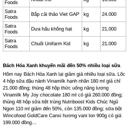
Foods
Satra
Bắp cải thảo Viet GAP
kg
24.000
Foods
Satra
Dưa hấu không hạt
kg
21.000
Foods
Satra
Chuối Unifarm Kid
kg
21.000
Foods
Bách Hóa Xanh khuyến mãi đến 50% nhiều loại sữa
Hôm nay Bách Hóa Xanh lại giảm giá nhiều loại sữa. Lốc
4 hộp sữa đậu nành Vinamilk hạnh nhân 180 ml giá chỉ
21.000 đồng; thùng 48 hộp thức uống năng lượng
Vinamilk My Joy chocolate 180 ml có giá 260.000 đồng;
thùng 48 hộp sữa tiệt trùng Nutriboost Kids Chúc Ngủ
Ngon 110 ml giảm đến 50%, còn 135.000 đồng; sữa bột
Wincofood GoldCare Canxi hương vani lon 900g có giá
199.000 đồng…