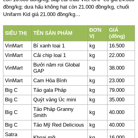
đồng/kg; dưa hấu không hạt còn 21.000 đồng/kg, chuối
Unifarm Kid giá 21.000 đồng/kg…
ĐƠN
GIÁ
SIÊU THỊ
TÊN SẢN PHẨM
VỊ
(đồng)
VinMart
Bí xanh loại 1
kg
16.500
VinMart
Cải chip loại 1
kg
22.000
Bưởi năm roi Global
VinMart
kg
38.000
GAP
VinMart
Cam Hòa Bình
kg
23.000
Big C
Táo gala Pháp
kg
79.000
Big C
Quýt vàng Úc mini
kg
35.000
Táo Pháp Granny
Big C
kg
40.000
Smith
Big C
Táo Mỹ Red Delicious
kg
40.000
Satra
Khoai mỡ
kg
16.000