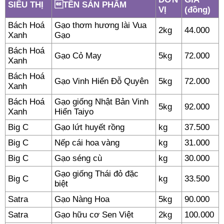
SIÊU THỊ
TÊN SẢN PHẨM
VỊ
(đồng)
Bách Hoá
Gạo thơm hương lài Vua
2kg
44.000
Xanh
Gạo
Bách Hoá
Gạo Cỏ May
5kg
72.000
Xanh
Bách Hoá
Gạo Vinh Hiển Đỗ Quyên
5kg
72.000
Xanh
Bách Hoá
Gạo giống Nhật Bản Vinh
5kg
92.000
Xanh
Hiển Taiyo
Big C
Gạo lứt huyết rồng
kg
37.500
Big C
Nếp cái hoa vàng
kg
31.000
Big C
Gạo séng cù
kg
30.000
Gạo giống Thái đỏ đặc
Big C
kg
33.500
biệt
Satra
Gạo Nàng Hoa
5kg
90.000
Satra
Gạo hữu cơ Sen Việt
2kg
100.000