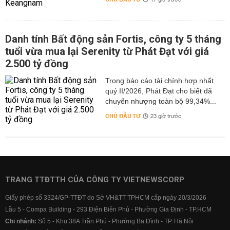
17 giờ trước
Danh tính Bất động sản Fortis, công ty 5 tháng
tuổi vừa mua lại Serenity từ Phát Đạt với giá
2.500 tỷ đồng
Trong báo cáo tài chính hợp nhất
quý II/2026, Phát Đạt cho biết đã
chuyển nhượng toàn bộ 99,34%...
CHỦ ĐẦU TƯ
23 giờ trước
TRANG TTĐTTH CỦA CÔNG TY VIETNEWSCORP
Giấy phép số 3324/GP-TTĐT do Sở VH&TT TPHCM cấp ngày 20/3/2026
Lầu 5 - Compa Building - 293 Điện Biên Phủ - Phường Gia Định - TP.HCM
Chi nhánh:
Số 5 - Khu 38A Trần Phú - Phường Ba Đình - TP. Hà Nội