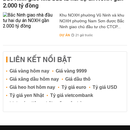
2.000 tỷ đồng
Khu NOXH phường Vũ Ninh và khu
NOXH phường Nam Sơn được Bắc
Ninh giao chủ đầu tư cho CTCP...
DỰ ÁN
21 giờ trước
LIÊN KẾT NỔI BẬT
Giá vàng hôm nay
Giá vàng 9999
Giá xăng dầu hôm nay
Giá dầu thô
Giá heo hơi hôm nay
Tỷ giá euro
Tỷ giá USD
Tỷ giá yen Nhật
Tỷ giá vietcombank
Lịch cúp điện
Lãi suất ngân hàng
Lãi suất tiết kiệm
Lãi suất tiền gửi
Lãi suất ngân hàng Agribank
Lãi suất ngân hàng Sacombank