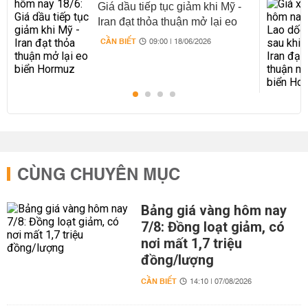
Giá dầu tiếp tục giảm khi Mỹ -
Iran đạt thỏa thuận mở lại eo
biển Hormuz
CẦN BIẾT
09:00 | 18/06/2026
CÙNG CHUYÊN MỤC
Bảng giá vàng hôm nay
7/8: Đồng loạt giảm, có
nơi mất 1,7 triệu
đồng/lượng
CẦN BIẾT
14:10 | 07/08/2026