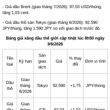
- Giá dầu Brent (giao tháng 7/2026): 97,03 USD/thùng,
tăng 1,03 cent.
- Giá dầu thô sàn Tokyo (giao tháng 6/2026): 92.590
JPY/thùng, tăng 1.590 JPY so với giao dịch trước đó.
Bảng giá xăng dầu thế giới cập nhật lúc 8h50 ngày
3/6/2026
Sàn
Tên
% thay
Kỳ hạn
giao
Giá
Đơn vị tính
loại
đổi
dịch
Giao
Dầu
tháng
Tokyo
92.590
+1,75
JPY/thùng
thô
6/2026
Giá
Giao
dầu
tháng
ICE
97,03
+1,07
USD/thùng