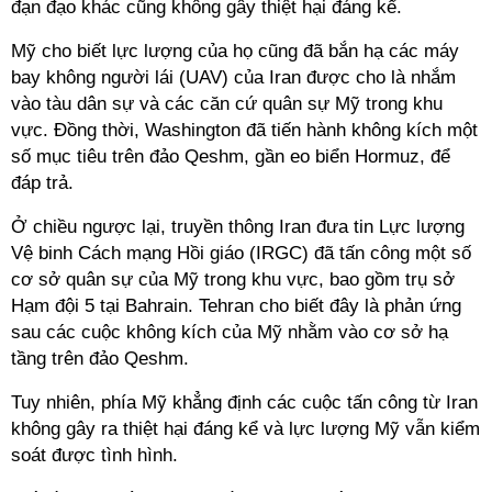
đạn đạo khác cũng không gây thiệt hại đáng kể.
Mỹ cho biết lực lượng của họ cũng đã bắn hạ các máy
bay không người lái (UAV) của Iran được cho là nhắm
vào tàu dân sự và các căn cứ quân sự Mỹ trong khu
vực. Đồng thời, Washington đã tiến hành không kích một
số mục tiêu trên đảo Qeshm, gần eo biển Hormuz, để
đáp trả.
Ở chiều ngược lại, truyền thông Iran đưa tin Lực lượng
Vệ binh Cách mạng Hồi giáo (IRGC) đã tấn công một số
cơ sở quân sự của Mỹ trong khu vực, bao gồm trụ sở
Hạm đội 5 tại Bahrain. Tehran cho biết đây là phản ứng
sau các cuộc không kích của Mỹ nhằm vào cơ sở hạ
tầng trên đảo Qeshm.
Tuy nhiên, phía Mỹ khẳng định các cuộc tấn công từ Iran
không gây ra thiệt hại đáng kể và lực lượng Mỹ vẫn kiểm
soát được tình hình.