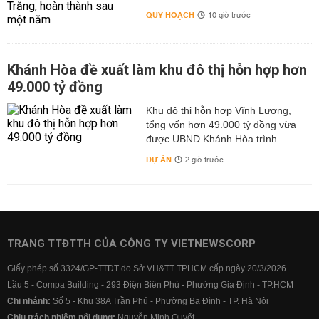
QUY HOẠCH
10 giờ trước
Khánh Hòa đề xuất làm khu đô thị hỗn hợp hơn
49.000 tỷ đồng
Khu đô thị hỗn hợp Vĩnh Lương,
tổng vốn hơn 49.000 tỷ đồng vừa
được UBND Khánh Hòa trình...
DỰ ÁN
2 giờ trước
TRANG TTĐTTH CỦA CÔNG TY VIETNEWSCORP
Giấy phép số 3324/GP-TTĐT do Sở VH&TT TPHCM cấp ngày 20/3/2026
Lầu 5 - Compa Building - 293 Điện Biên Phủ - Phường Gia Định - TP.HCM
Chi nhánh:
Số 5 - Khu 38A Trần Phú - Phường Ba Đình - TP. Hà Nội
Chịu trách nhiệm nội dung:
Nguyễn Minh Quyết