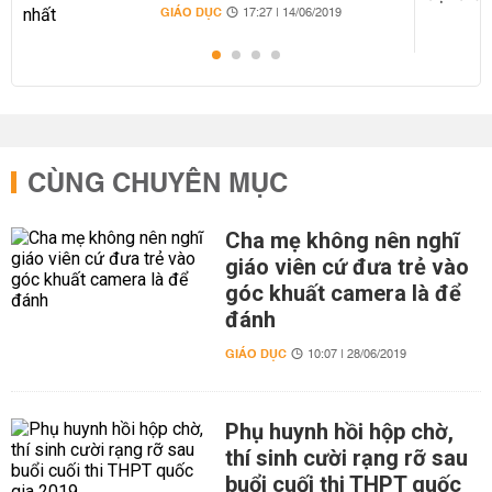
GIÁO DỤC
17:27 | 14/06/2019
CÙNG CHUYÊN MỤC
Cha mẹ không nên nghĩ
giáo viên cứ đưa trẻ vào
góc khuất camera là để
đánh
GIÁO DỤC
10:07 | 28/06/2019
Phụ huynh hồi hộp chờ,
thí sinh cười rạng rỡ sau
buổi cuối thi THPT quốc