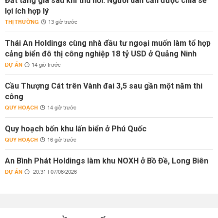
Đất tăng giá sau khi thu hồi: Người dân cần được chia sẻ
lợi ích hợp lý
THỊ TRƯỜNG
13 giờ trước
Thái An Holdings cùng nhà đầu tư ngoại muốn làm tổ hợp
cảng biển đô thị công nghiệp 18 tỷ USD ở Quảng Ninh
DỰ ÁN
14 giờ trước
Cầu Thượng Cát trên Vành đai 3,5 sau gần một năm thi
công
QUY HOẠCH
14 giờ trước
Quy hoạch bốn khu lấn biển ở Phú Quốc
QUY HOẠCH
16 giờ trước
An Bình Phát Holdings làm khu NOXH ở Bồ Đề, Long Biên
DỰ ÁN
20:31 | 07/08/2026