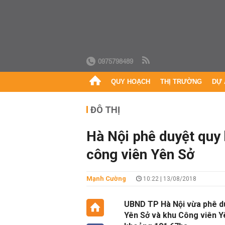
0975798489
QUY HOẠCH
THỊ TRƯỜNG
DỰ 
ĐÔ THỊ
Hà Nội phê duyệt quy 
công viên Yên Sở
Mạnh Cường
10:22 | 13/08/2018
UBND TP Hà Nội vừa phê duy
Yên Sở và khu Công viên Y