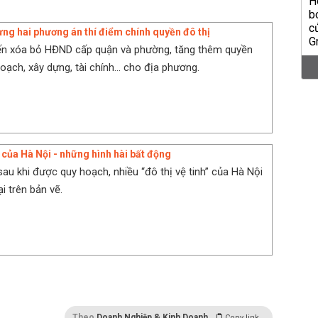
ựng hai phương án thí điểm chính quyền đô thị
iến xóa bỏ HĐND cấp quận và phường, tăng thêm quyền
oạch, xây dựng, tài chính... cho địa phương.
h của Hà Nội - những hình hài bất động
sau khi được quy hoạch, nhiều “đô thị vệ tinh” của Hà Nội
ại trên bản vẽ.
Theo
Doanh Nghiệp & Kinh Doanh
Copy link