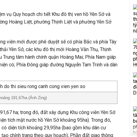
m vụ Quy hoạch chi tiết Khu đô thị ven hồ Yên Sở và
ường Hoàng Liệt, phường Thịnh Liệt và phường Yên Sở
ông viên mới được phê duyệt sẽ có phía Bắc và phía Tây
thải Yên Sở, các khu đô thị mới Hoàng Văn Thụ, Thịnh
hu Trung tâm hành chính quận Hoàng Mai; Phía Nam giáp
hiện có; Phía Đông giáp đường Nguyễn Tam Trinh và dân
oảng 191,67ha (Ảnh Zing)
1,67 ha; trong đó, đất xây dựng Khu công viên Yên Sở
ện tích mặt nước hồ Yên Sở khoảng 95ha). Trong đó,
ị có diện tích khoảng 29,95ha (bao gồm khu dân cư
i tạo chỉnh trang theo quy hoạch); Phần đất giao thông