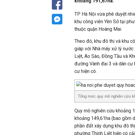
khoảng 191,67ha.
TP Hà Nội vừa phê duyệt nhiệ
khu công viên Yên Sở tại ph
thuộc quận Hoàng Mai.
Theo đó, khu đô thị và khu c
giáp với Nhà máy xử lý nước 
Liệt, Ao Sào, Đồng Tầu và K
đường Vành đai 3 và dân cư 
cư hiện có.
Tổng mức quy mô nghiên cứu kh
Quy mô nghiên cứu khoảng 19
khoảng 149,61ha (bao gồm di
phần đất xây dựng khu đô th
phường Thịnh Liệt hiện có cả