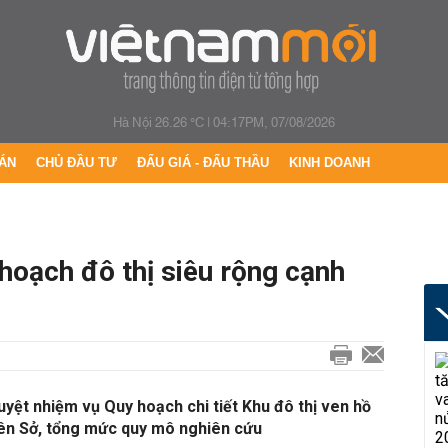
Hà Nội 26.26 °C
|
04:17PM, 07/08/2026
ÁN
CHỦ ĐẦU TƯ
ĐẤU GIÁ - ĐẤU THẦU
KINH DOANH
hoạch đô thị siêu rộng cạnh
ệt nhiệm vụ Quy hoạch chi tiết Khu đô thị ven hồ
ên Sở, tổng mức quy mô nghiên cứu