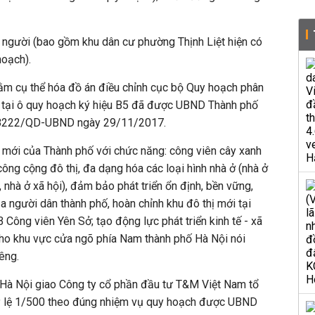
 người (bao gồm khu dân cư phường Thịnh Liệt hiện có
hoạch).
ằm cụ thể hóa đồ án điều chỉnh cục bộ Quy hoạch phân
00 tại ô quy hoạch ký hiệu B5 đã được UBND Thành phố
ố 8222/QD-UBND ngày 29/11/2017.
 mới của Thành phố với chức năng: công viên cây xanh
 công cộng đô thị, đa dạng hóa các loại hình nhà ở (nhà ở
, nhà ở xã hội), đảm bảo phát triển ổn định, bền vững,
 người dân thành phố, hoàn chỉnh khu đô thị mới tại
Công viên Yên Sở; tạo động lực phát triển kinh tế - xã
 cho khu vực cửa ngõ phía Nam thành phố Hà Nội nói
êng.
, Hà Nội giao Công ty cổ phần đầu tư T&M Việt Nam tổ
 tỷ lệ 1/500 theo đúng nhiệm vụ quy hoạch được UBND