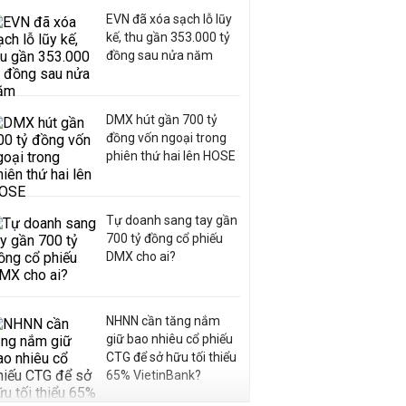
EVN đã xóa sạch lỗ lũy
kế, thu gần 353.000 tỷ
đồng sau nửa năm
DMX hút gần 700 tỷ
đồng vốn ngoại trong
phiên thứ hai lên HOSE
Tự doanh sang tay gần
700 tỷ đồng cổ phiếu
DMX cho ai?
NHNN cần tăng nắm
giữ bao nhiêu cổ phiếu
CTG để sở hữu tối thiểu
65% VietinBank?