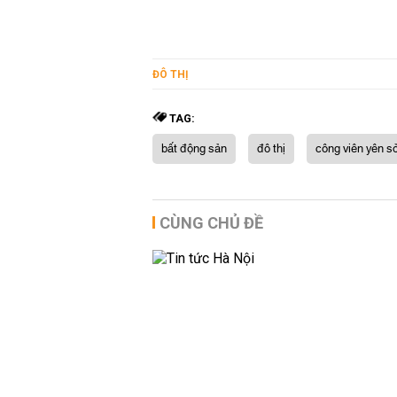
ĐÔ THỊ
TAG:
bất động sản
đô thị
công viên yên s
CÙNG CHỦ ĐỀ