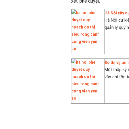
xét, phê duyệt.
Hà Nội xây d
Hà Nội dự k
quản lý quy h
Đô thị vệ tin
Một thập kỷ 
vẫn chỉ tồn t