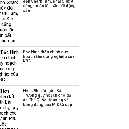
đến Shark Tam, Khải Silk: Ai
sản đảm bảo trái phiếu
cũng muốn lấn sân bất động
sản
Bắc Ninh điều chỉnh quy
hoạch khu công nghiệp của
KBC
Hơn 49ha đất gần Bãi
Trường quy hoạch cho dự
án Phú Quốc Housing và
bóng dáng của MIK Group