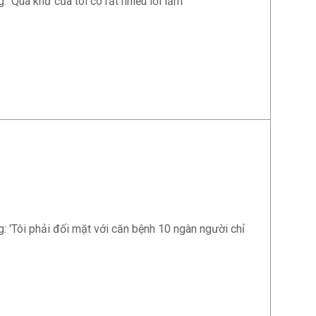
'Quá khứ của tôi có rất nhiều lỗi lầm'
 'Tôi phải đối mặt với căn bệnh 10 ngàn người chỉ