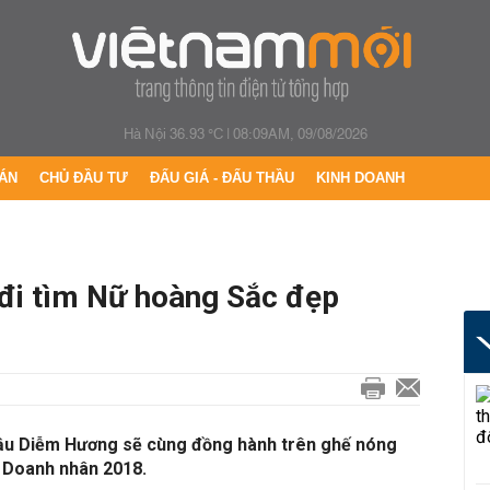
Hà Nội 36.93 °C
|
08:09AM, 09/08/2026
ÁN
CHỦ ĐẦU TƯ
ĐẤU GIÁ - ĐẤU THẦU
KINH DOANH
 tìm Nữ hoàng Sắc đẹp
hậu Diễm Hương sẽ cùng đồng hành trên ghế nóng
 Doanh nhân 2018.