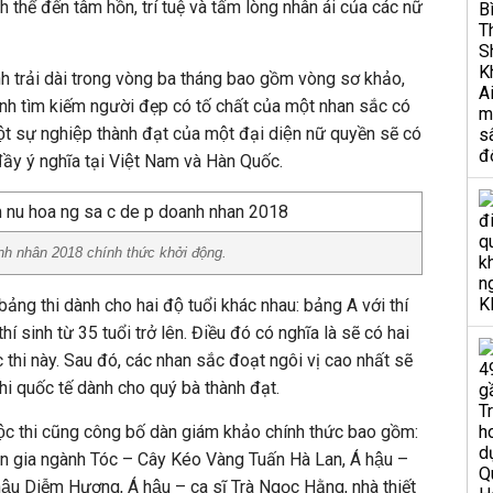
h thể đến tâm hồn, trí tuệ và tấm lòng nhân ái của các nữ
́nh trải dài trong vòng ba tháng bao gồm vòng sơ khảo,
ình tìm kiếm người đẹp có tố chất của một nhan sắc có
một sự nghiệp thành đạt của một đại diện nữ quyền sẽ có
ầy ý nghĩa tại Việt Nam và Hàn Quốc.
anh nhân 2018 chính thức khởi động.
ảng thi dành cho hai độ tuổi khác nhau: bảng A với thí
́ sinh từ 35 tuổi trở lên. Điều đó có nghĩa là sẽ có hai
c thi này. Sau đó, các nhan sắc đoạt ngôi vị cao nhất sẽ
i quốc tế dành cho quý bà thành đạt.
uộc thi cũng công bố dàn giám khảo chính thức bao gồm:
 gia ngành Tóc – Cây Kéo Vàng Tuấn Hà Lan, Á hậu –
ậu Diễm Hương, Á hậu – ca sĩ Trà Ngọc Hằng, nhà thiết