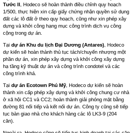
Tước II
, Hodeco sẽ hoàn thành điều chỉnh quy hoạch
1/500, thực hiện xin cấp giấy chứng nhận quyền sử dụng
đất các lô đất ở theo quy hoạch, cũng như xin phép xây
dựng và khởi công hạng mục công trình dịch vụ công
cộng trong dự án.
Tại
dự án Khu du lịch Đại Dương (Antares)
, Hodeco
dự kiến sẽ hoàn thành thủ tục tách/chuyển nhượng một
phần dự án, xin phép xây dựng và khởi công xây dựng
hạ tầng kỹ thuật dự án và công trình condotel và các
công trình khá.
Tại
dự án Ecotown Phú Mỹ
, Hodeco dự kiến sẽ hoàn
thành xin cấp phép xây dựng và khởi công chung cư nhà
ở xã hội CC1 và CC2; hoàn thành giải phóng mặt bằng
đường 81 nối tiếp và kết nối dự án. Công ty cũng sẽ tiếp
tục bàn giao nhà cho khách hàng các lô LK3-9 (204
căn).
Ngoài ra, Hodeco cũng sẽ tiếp tục kinh doanh tại các căn