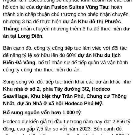
hộ còn lại của
dự án Fusion Suites Vũng Tàu
; hoàn
thành xin chấp thuận chủ trương cho phép nhận chuyển
nhượng 3 ha để thực hiện
dự án Khu đô thị Phước
Thắng
; nhận chuyển nhượng thêm 3 ha để thực hiện
dự
án tại Long Điền
.
Bên cạnh đó, công ty cũng tiếp tục làm việc với đối tác
để nâng tỷ lệ sở hữu lên đủ 60%
dự án Khu du lịch
Biển Đá Vàng
, bố trí nhân sự để tiếp quản và vận hành
công ty cũng như thực hiện dự án.
Song song với đó, tiếp tục triển khai các dự án khác như
Khu nhà ở số 2, phía Tây đường 3/2, Hodeco
Seavillage, Khu biệt thự Trần Phú, Chung cư Thống
Nhất, dự án Nhà ở xã hội Hodeco Phú Mỹ
.
Bổ sung nguồn vốn hơn 1.000 tỷ
Hodeco dự kiến giá trị đầu tư trong năm nay đạt 2.856 tỷ
đồng, cao gấp 7,5 lần so với năm 2023. Bên cạnh đó,