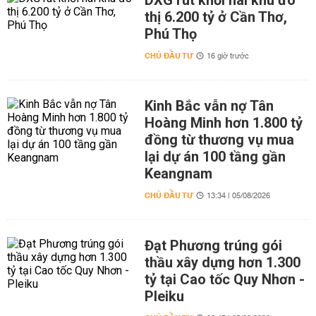
DXG rút khỏi hai khu đô
thị 6.200 tỷ ở Cần Thơ,
Phú Thọ
CHỦ ĐẦU TƯ
16 giờ trước
Kinh Bắc vẫn nợ Tân
Hoàng Minh hơn 1.800 tỷ
đồng từ thương vụ mua
lại dự án 100 tầng gần
Keangnam
CHỦ ĐẦU TƯ
13:34 | 05/08/2026
Đạt Phương trúng gói
thầu xây dựng hơn 1.300
tỷ tại Cao tốc Quy Nhơn -
Pleiku