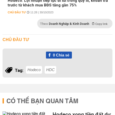
Hodeco: Lợi nhuận tiếp tục đi lùi trong quý III, khoản trả
trước từ khách mua BĐS tăng gần 75%
CHỦ ĐẦU TƯ
11:28 | 30/10/2023
Theo
Doanh Nghiệp & Kinh Doanh
Copy link
CHỦ ĐẦU TƯ
0
Chia sẻ
Hodeco
HDC
Tag:
CÓ THỂ BẠN QUAN TÂM
Hodeco xong tiền đất dự