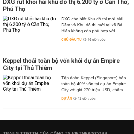
DXG rút khỏi hai khu đô thị 6.200 tỷ ở Cần Thơ,
Phú Thọ
DXG cho biết Khu đô thị mới Mái
Dầm và Khu đô thị mới tại xã Bá
Hiến không còn phù hợp với...
CHỦ ĐẦU TƯ
16 giờ trước
Keppel thoái toàn bộ vốn khỏi dự án Empire
City tại Thủ Thiêm
Tập đoàn Keppel (Singapore) bán
toàn bộ 40% vốn tại dự án Empire
City với giá 270 triệu USD, chấm...
DỰ ÁN
12 giờ trước
TRANG TTĐTTH CỦA CÔNG TY VIETNEWSCORP