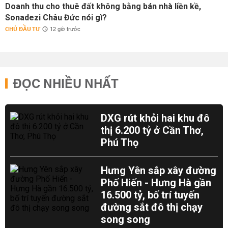
Doanh thu cho thuê đất không bằng bán nhà liền kề,
Sonadezi Châu Đức nói gì?
CHỦ ĐẦU TƯ
12 giờ trước
ĐỌC NHIỀU NHẤT
DXG rút khỏi hai khu đô
thị 6.200 tỷ ở Cần Thơ,
Phú Thọ
Hưng Yên sắp xây đường
Phố Hiến - Hưng Hà gần
16.500 tỷ, bố trí tuyến
đường sắt đô thị chạy
song song