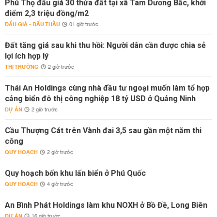
Phú Thọ đấu giá 30 thửa đất tại xã Tam Dương Bắc, khởi
điểm 2,3 triệu đồng/m2
ĐẤU GIÁ - ĐẤU THẦU
01 giờ trước
Đất tăng giá sau khi thu hồi: Người dân cần được chia sẻ
lợi ích hợp lý
THỊ TRƯỜNG
2 giờ trước
Thái An Holdings cùng nhà đầu tư ngoại muốn làm tổ hợp
cảng biển đô thị công nghiệp 18 tỷ USD ở Quảng Ninh
DỰ ÁN
2 giờ trước
Cầu Thượng Cát trên Vành đai 3,5 sau gần một năm thi
công
QUY HOẠCH
2 giờ trước
Quy hoạch bốn khu lấn biển ở Phú Quốc
QUY HOẠCH
4 giờ trước
An Bình Phát Holdings làm khu NOXH ở Bồ Đề, Long Biên
DỰ ÁN
16 giờ trước