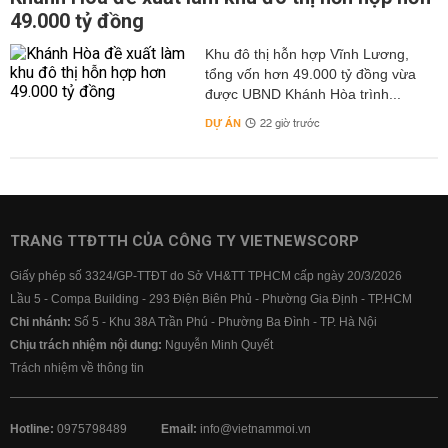
49.000 tỷ đồng
Khu đô thị hỗn hợp Vĩnh Lương,
tổng vốn hơn 49.000 tỷ đồng vừa
được UBND Khánh Hòa trình...
DỰ ÁN
22 giờ trước
TRANG TTĐTTH CỦA CÔNG TY VIETNEWSCORP
Giấy phép số 3324/GP-TTĐT do Sở VH&TT TPHCM cấp ngày 20/3/2026
Lầu 5 - Compa Building - 293 Điện Biên Phủ - Phường Gia Định - TP.HCM
Chi nhánh:
Số 5 - Khu 38A Trần Phú - Phường Ba Đình - TP. Hà Nội
Chịu trách nhiệm nội dung:
Nguyễn Minh Quyết
Trách nhiệm về thông tin
Hotline:
0975798489
Email:
info@vietnammoi.vn