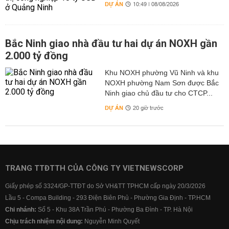
DỰ ÁN
10:49 | 08/08/2026
Bắc Ninh giao nhà đầu tư hai dự án NOXH gần
2.000 tỷ đồng
Khu NOXH phường Vũ Ninh và khu
NOXH phường Nam Sơn được Bắc
Ninh giao chủ đầu tư cho CTCP...
DỰ ÁN
20 giờ trước
TRANG TTĐTTH CỦA CÔNG TY VIETNEWSCORP
Giấy phép số 3324/GP-TTĐT do Sở VH&TT TPHCM cấp ngày 20/3/2026
Lầu 5 - Compa Building - 293 Điện Biên Phủ - Phường Gia Định - TP.HCM
Chi nhánh:
Số 5 - Khu 38A Trần Phú - Phường Ba Đình - TP. Hà Nội
Chịu trách nhiệm nội dung:
Nguyễn Minh Quyết