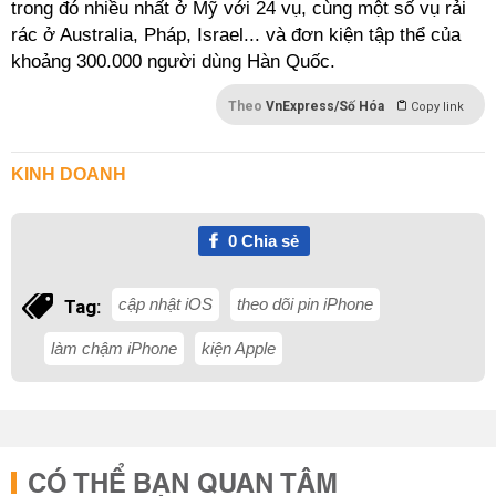
trong đó nhiều nhất ở Mỹ với 24 vụ, cùng một số vụ rải
rác ở Australia, Pháp, Israel... và đơn kiện tập thể của
khoảng 300.000 người dùng Hàn Quốc.
Theo
VnExpress/Số Hóa
Copy link
KINH DOANH
0
Chia sẻ
cập nhật iOS
theo dõi pin iPhone
Tag:
làm chậm iPhone
kiện Apple
CÓ THỂ BẠN QUAN TÂM