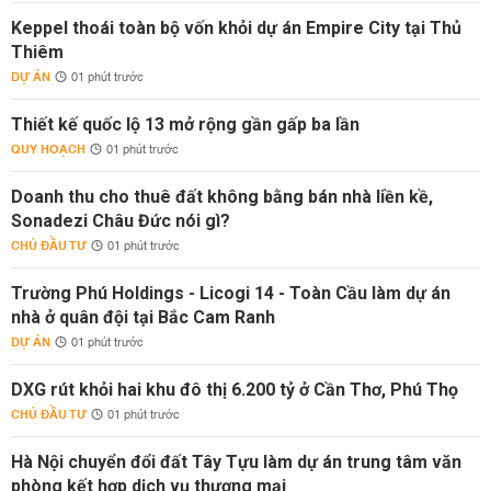
Keppel thoái toàn bộ vốn khỏi dự án Empire City tại Thủ
Thiêm
DỰ ÁN
01 phút trước
Thiết kế quốc lộ 13 mở rộng gần gấp ba lần
QUY HOẠCH
01 phút trước
Doanh thu cho thuê đất không bằng bán nhà liền kề,
Sonadezi Châu Đức nói gì?
CHỦ ĐẦU TƯ
01 phút trước
Trường Phú Holdings - Licogi 14 - Toàn Cầu làm dự án
nhà ở quân đội tại Bắc Cam Ranh
DỰ ÁN
01 phút trước
DXG rút khỏi hai khu đô thị 6.200 tỷ ở Cần Thơ, Phú Thọ
CHỦ ĐẦU TƯ
01 phút trước
Hà Nội chuyển đổi đất Tây Tựu làm dự án trung tâm văn
phòng kết hợp dịch vụ thương mại