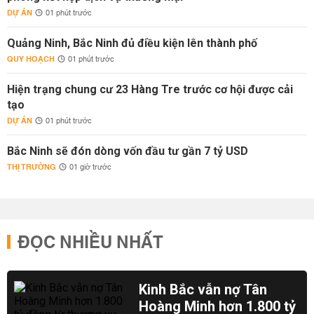
DỰ ÁN
01 phút trước
Quảng Ninh, Bắc Ninh đủ điều kiện lên thành phố
QUY HOẠCH
01 phút trước
Hiện trạng chung cư 23 Hàng Tre trước cơ hội được cải
tạo
DỰ ÁN
01 phút trước
Bắc Ninh sẽ đón dòng vốn đầu tư gần 7 tỷ USD
THỊ TRƯỜNG
01 giờ trước
ĐỌC NHIỀU NHẤT
Kinh Bắc vẫn nợ Tân
Hoàng Minh hơn 1.800 tỷ