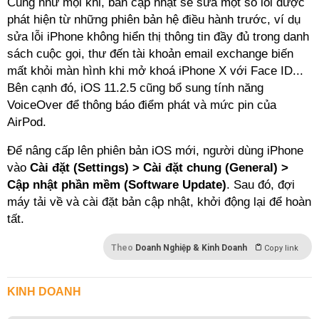
Cũng như mọi khi, bản cập nhật sẽ sửa một số lỗi được
phát hiện từ những phiên bản hệ điều hành trước, ví dụ
sửa lỗi iPhone không hiển thị thông tin đầy đủ trong danh
sách cuộc gọi, thư đến tài khoản email exchange biến
mất khỏi màn hình khi mở khoá iPhone X với Face ID...
Bên cạnh đó, iOS 11.2.5 cũng bổ sung tính năng
VoiceOver để thông báo điểm phát và mức pin của
AirPod.
Để nâng cấp lên phiên bản iOS mới, người dùng iPhone
vào
Cài đặt (Settings) > Cài đặt chung (General) >
Cập nhật phần mềm (Software Update)
. Sau đó, đợi
máy tải về và cài đặt bản cập nhật, khởi động lại để hoàn
tất.
Theo
Doanh Nghiệp & Kinh Doanh
Copy link
KINH DOANH