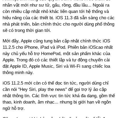
nhân vật mới như sư tử, gấu, rồng, đầu lâu... Ngoài ra
còn nhiều cập nhật nhỏ khác liên quan tới hệ thống và
hiệu năng của các thiết bị. iOS 11.3 đã sẵn sàng cho các
nhà phát triển, bản chính thức cho người dùng phổ thông
sẽ có trong thời gian tới.
Mới đây, Apple cũng tung bản cập nhật chính thức iOS
11.2.5 cho iPhone, iPad và iPod. Phiên bản iOScao nhất
này chủ yếu hỗ trợ HomePod, một sản phẩm khác của
Apple. Trong đó có các thiết lập và tự động chuyển cài
đặt Apple ID, Apple Music, Siri và Wi-Fi sang chiếc loa
thông minh này.
iOS 11.2.5 mới còn có thể đọc tin tức, người dùng chỉ
cần nói "Hey Siri, play the news" để gọi trợ lý ảo cập
nhật thông tin. Các lĩnh vực tin tức khá đa dạng, gồm thể
thao, kinh doanh, âm nhạc... nhưng bị giới hạn về ngôn
ngữ hỗ trợ.