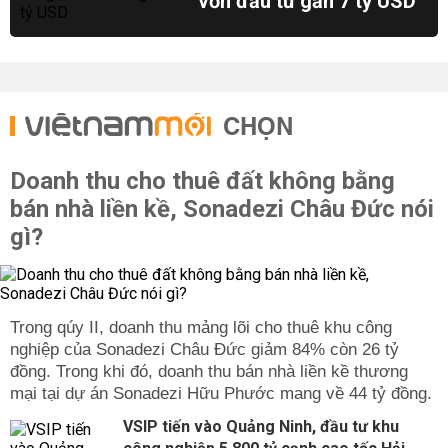
vốn đầu tư gần 7 tỷ USD
CHỌN
Doanh thu cho thuê đất không bằng
bán nhà liền kề, Sonadezi Châu Đức nói
gì?
Trong qúy II, doanh thu mảng lõi cho thuê khu công
nghiệp của Sonadezi Châu Đức giảm 84% còn 26 tỷ
đồng. Trong khi đó, doanh thu bán nhà liền kề thương
mại tại dự án Sonadezi Hữu Phước mang về 44 tỷ đồng.
VSIP tiến vào Quảng Ninh, đầu tư khu