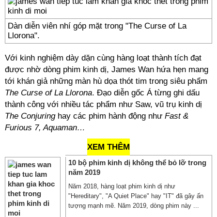
Dàn diễn viên nhí góp mặt trong "The Curse of La
Llorona".
Với kinh nghiệm dày dặn cùng hàng loạt thành tích đạt
được nhờ dòng phim kinh dị, James Wan hứa hẹn mang
tới khán giả những màn hù dọa thót tim trong siêu phẩm
The Curse of La Llorona
. Đạo diễn gốc Á từng ghi dấu
thành công với nhiều tác phẩm như Saw, vũ trụ kinh dị
The Conjuring
hay các phim hành động như
Fast &
Furious 7, Aquaman…
XEM THÊM
10 bộ phim kinh dị không thể bỏ lỡ trong
năm 2019
Năm 2018, hàng loạt phim kinh dị như
"Hereditary", "A Quiet Place" hay "IT" đã gây ấn
tượng mạnh mẽ. Năm 2019, dòng phim này ...