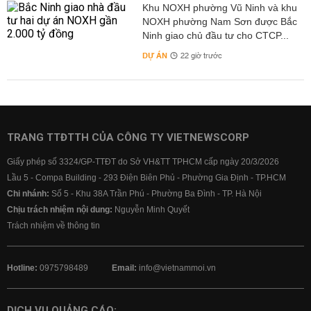
Khu NOXH phường Vũ Ninh và khu
NOXH phường Nam Sơn được Bắc
Ninh giao chủ đầu tư cho CTCP...
DỰ ÁN
22 giờ trước
TRANG TTĐTTH CỦA CÔNG TY VIETNEWSCORP
Giấy phép số 3324/GP-TTĐT do Sở VH&TT TPHCM cấp ngày 20/3/2026
Lầu 5 - Compa Building - 293 Điện Biên Phủ - Phường Gia Định - TP.HCM
Chi nhánh:
Số 5 - Khu 38A Trần Phú - Phường Ba Đình - TP. Hà Nội
Chịu trách nhiệm nội dung:
Nguyễn Minh Quyết
Trách nhiệm về thông tin
Hotline:
0975798489
Email:
info@vietnammoi.vn
DỊCH VỤ QUẢNG CÁO: