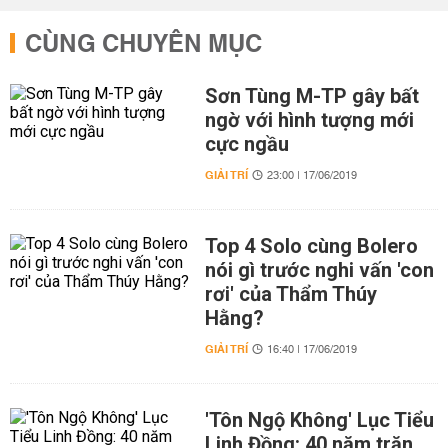
CÙNG CHUYÊN MỤC
Sơn Tùng M-TP gây bất
ngờ với hình tượng mới
cực ngầu
GIẢI TRÍ
23:00 | 17/06/2019
Top 4 Solo cùng Bolero
nói gì trước nghi vấn 'con
rơi' của Thẩm Thúy
Hằng?
GIẢI TRÍ
16:40 | 17/06/2019
'Tôn Ngộ Không' Lục Tiểu
Linh Đồng: 40 năm trăn