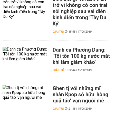
trở vì không có con trai
nối nghiệp sau vai diễn
kinh điển trong 'Tây Du
Ký'
GIẢI TRÍ
15:55 | 17/06/2019
Danh ca Phương Dung:
'Tôi tốn 100 kg nước mắt
khi làm giám khảo'
GIẢI TRÍ
22:44 | 15/06/2019
Ghen tị với những mĩ
nhân Kpop sở hữu 'hông
quả táo' vạn người mê
GIẢI TRÍ
21:48 | 15/06/2019