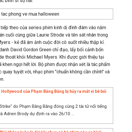
ác binh sĩ sợ hãi.
 tiếp theo của series phim kinh dị đình đám vào năm
n cuối cùng giữa Laurie Strode và tên sát nhân trong
yers - kẻ đã ám ảnh cuộc đời cô suốt nhiều thập kỉ.
danh David Gordon Green chỉ đạo, lấy bối cảnh bốn
de thoát khỏi Michael Myers. Khi được giới thiệu tại
ã khen ngợi hết lời. Bộ phim được nhận xét là tác phẩm
c quay tuyệt vời, nhạc phim "chuẩn không cần chỉnh" và
n.
 Hollywood của Phạm Băng Băng bị hủy ra mắt vì bê bối
 Strike" do Phạm Băng Băng đóng cùng 2 tài tử nổi tiếng
và Adrien Brody dự định ra vào 26/10 ...