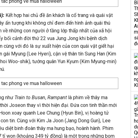
):
Kết hợp hai chủ đề ăn khách là cổ trang và quái vật
ây ấn tượng khi không chỉ đem đến hình ảnh quái thú
n về những con người ở tầng lớp thấp nhất của xã hội
ấy bối cảnh đời thứ 22 vua Jung Jong khi bệnh dịch
 cùng với đó là sự xuất hiện của con quái vật giết hại
on gái Myung (Lee Hyeri), cận vệ thân tín Sung Han (Kim
Choi Woo-shik), tướng quân Yun Kyum (Kim Myung-min)
hú.
ng như
Train to Busan
,
Rampant
là phim về thây ma
hời Joseon thay vì thời hiện đại. Đứa con tinh thần mới
Hoon xoay quanh Lee Chung (Hyun Bin), vị hoàng tử
 con tin. Cùng với Kim Ja Joon (Jang Dong Gun), Lee
êu diệt binh đoàn thây ma hung bạo, hoành hành. Phim
6,7 tỉ won (khoảng 349 tỷ đồng) là một trong những bom