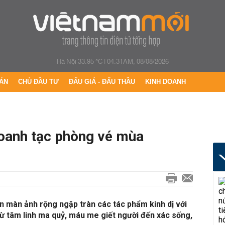
Hà Nội 33.95 °C
|
04:31AM, 08/08/2026
ÁN
CHỦ ĐẦU TƯ
ĐẤU GIÁ - ĐẤU THẦU
KINH DOANH
 oanh tạc phòng vé mùa
n màn ảnh rộng ngập tràn các tác phẩm kinh dị với
 từ tâm linh ma quỷ, máu me giết người đến xác sống,