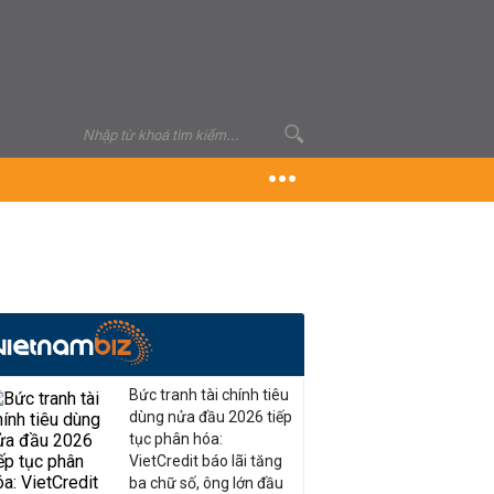
Bức tranh tài chính tiêu
dùng nửa đầu 2026 tiếp
tục phân hóa:
VietCredit báo lãi tăng
ba chữ số, ông lớn đầu