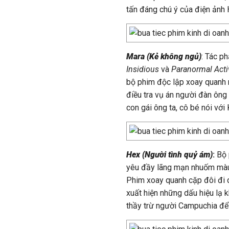
tấn đáng chú ý của điện ảnh
Mara (Kẻ không ngủ)
: Tác p
Insidious
và
Paranormal Acti
bộ phim độc lập xoay quanh n
điều tra vụ án người đàn ông
con gái ông ta, cô bé nói vớ
Hex (Người tình quỷ ám)
:
Bộ 
yêu đầy lãng mạn nhuốm màu 
Phim xoay quanh cặp đôi đi d
xuất hiện những dấu hiệu lạ 
thầy trừ người Campuchia để t