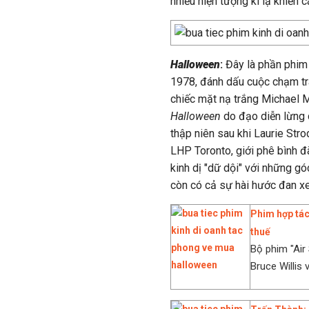
nhiều hiện tượng kì lạ khiến c
Halloween
:
Đây là phần phim
1978, đánh dấu cuộc chạm trá
chiếc mặt nạ trắng Michael M
Halloween
do đạo diễn lừng 
thập niên sau khi Laurie Stro
LHP Toronto, giới phê bình đ
kinh dị "dữ dội" với những gó
còn có cả sự hài hước đan xe
Phim hợp tác
thuế
Bộ phim "Air
Bruce Willis 