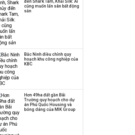
đến Shark Tam, Khải Silk: Ai
công ty khác đã giải thể
cũng muốn lấn sân bất động
sản
Bắc Ninh điều chỉnh quy
hoạch khu công nghiệp của
KBC
Hơn 49ha đất gần Bãi
Trường quy hoạch cho dự
án Phú Quốc Housing và
bóng dáng của MIK Group