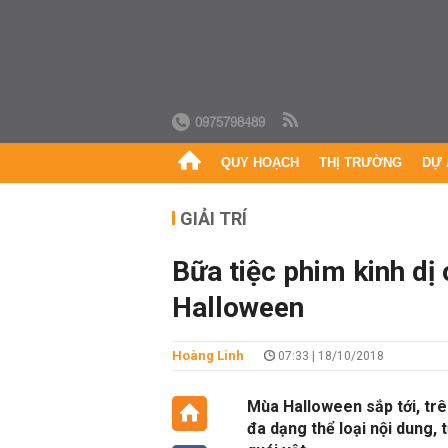
0975798489
QUY HOẠCH
THỊ TRƯỜNG
DỰ 
GIẢI TRÍ
Bữa tiệc phim kinh dị
Halloween
Hoàng Linh
07:33 | 18/10/2018
Mùa Halloween sắp tới, trê
đa dạng thể loại nội dung,