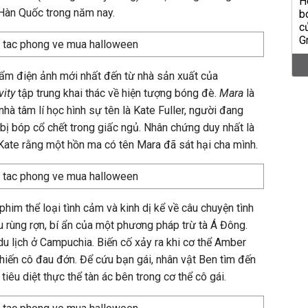
 Hàn Quốc trong năm nay.
hẩm điện ảnh mới nhất đến từ nhà sản xuất của
vity
tập trung khai thác về hiện tượng bóng đè.
Mara
là
hà tâm lí học hình sự tên là Kate Fuller, người đang
 bị bóp cổ chết trong giấc ngủ. Nhân chứng duy nhất là
i Kate rằng một hồn ma có tên Mara đã sát hại cha mình.
phim thể loại tình cảm và kinh dị kể về câu chuyện tình
rùng rợn, bí ẩn của một phương pháp trừ tà Á Đông.
u lịch ở Campuchia. Biến cố xảy ra khi cơ thể Amber
khiến cô đau đớn. Để cứu bạn gái, nhân vật Ben tìm đến
iêu diệt thực thể tàn ác bên trong cơ thể cô gái.