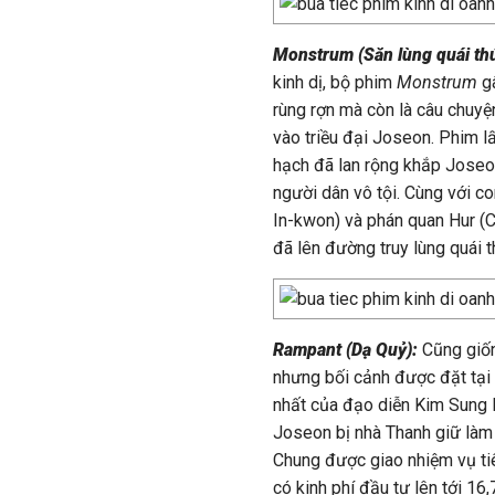
Monstrum (Săn lùng quái thú
kinh dị, bộ phim
Monstrum
g
rùng rợn mà còn là câu chuyệ
vào triều đại Joseon. Phim l
hạch đã lan rộng khắp Joseon
người dân vô tội. Cùng với c
In-kwon) và phán quan Hur (
đã lên đường truy lùng quái t
Rampant (Dạ Quỷ):
Cũng giố
nhưng bối cảnh được đặt tại t
nhất của đạo diễn Kim Sung 
Joseon bị nhà Thanh giữ làm
Chung được giao nhiệm vụ ti
có kinh phí đầu tư lên tới 1