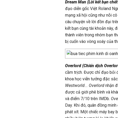
Dream Man (Lời kết bạn chết
đạo diễn gốc Việt Roland Ng
mạng xã hội cũng như nỗi cô 
câu chuyện về lời đồn đại tr
kết bạn cùng tài khoản này, 
thành viên trong nhóm bạn th
bị cuốn vào vòng xoáy của th
Overlord (Chiến dịch Overlo
cầm trịch. Được chỉ đạo bỏi đ
khoa học viễn tưởng đặc sắ
Westworld...
Overlord
nhận đ
được cả giới phê bình và kh
và điểm 7/10 trên IMDb.
Ove
Day. Khi đó, quân đồng minh
phát xít. Một chiếc máy bay b