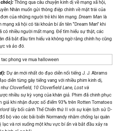
 chóc):
Thông qua câu chuyện kinh dị về mạng xã hội,
uyễn Nhân muốn gửi thông điệp chính về mặt trái của
đơn của những người trẻ khi lên mạng.
Dream Man
là
ên mạng xã hội có tài khoản bí ẩn tên "Dream Man" khi
đã có nhiều người mất mạng. Để tìm hiểu sự thật, các
ân đã bắt đầu tìm hiểu và không ngờ rằng chính họ cũng
ực và ảo đó.
rd):
Dự án mới nhất do đạo diễn nổi tiếng J. J. Abrams
ạo diễn từng gây tiếng vang với nhiều phim kinh dị,
c như
Cloverfield, 10 Cloverfield Lane, Lost và
ược nhiều sự kỳ vọng của khán giả. Phim đã chinh phục
án giả khi nhận được số điểm 93% trên Rotten Tomatoes
rlord
lấy bối cảnh Thế Chiến thứ II với sự kiện lịch sử D-
 đổ bộ vào các bãi biển Normandy nhằm chống lại quân
ị lạc và rơi xuống một khu vực bí ẩn và bắt đầu xảy ra