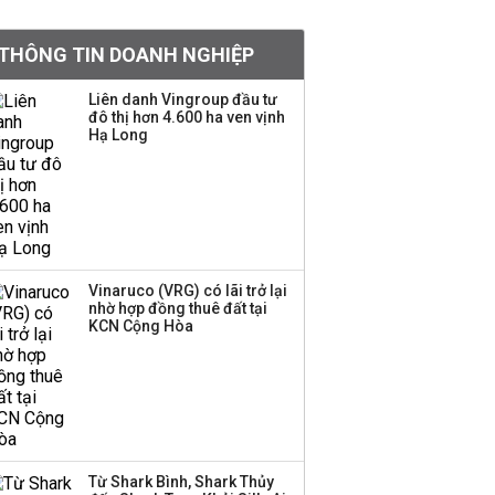
khoản
THÔNG TIN DOANH NGHIỆP
Quy hoạch 4 khu lấn
biển ở Phú Quốc
Liên danh Vingroup đầu tư
đô thị hơn 4.600 ha ven vịnh
Hạ Long
Một thương hiệu thời
trang Việt đóng cửa
sau 5 năm hoạt động,
thanh lý toàn bộ cửa
hàng
Vinaruco (VRG) có lãi trở lại
nhờ hợp đồng thuê đất tại
Dự án Sheraton Phú
KCN Cộng Hòa
Quốc bị buộc chấm dứt
hoạt động
Công ty 100 tỷ của
Huấn Hoa Hồng bỗng
Từ Shark Bình, Shark Thủy
dưng ‘biến mất’, một