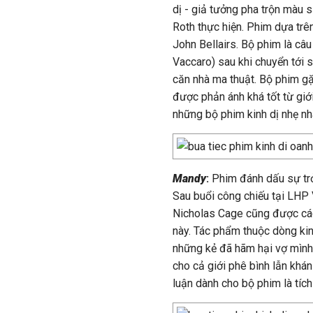
dị - giả tưởng pha trộn màu 
Roth thực hiện. Phim dựa trê
John Bellairs. Bộ phim là câ
Vaccaro) sau khi chuyển tới 
căn nhà ma thuật. Bộ phim g
được phản ánh khá tốt từ giớ
những bộ phim kinh dị nhẹ n
Mandy
:
Phim đánh dấu sự trở 
Sau buổi công chiếu tại LHP 
Nicholas Cage cũng được các 
này. Tác phẩm thuộc dòng kin
những kẻ đã hãm hại vợ mình
cho cả giới phê bình lẫn khán
luận dành cho bộ phim là tích