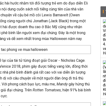
sắc hài hước nhắm tới đối tượng trẻ em do đạo diễn Eli
n nội dung cuốn sách nổi tiếng cùng tên của nhà văn
u chuyện về cậu bé mồ côi Lewis Barnavelt (Owen
sống cùng người chú Jonathan (Jack Black) trong một
ặt hái được doanh thu cao ở Bắc Mỹ cũng như nhận
i phê bình lẫn người xem đại chúng. Đây là một trong
hàng và dễ xem nhất trong mùa Halloween năm nay.
lại của tài tử từng đoạt giải Oscar - Nicholas Cage.
Venice 2018, phim gây được tiếng vang lớn, đồng thời
nhà phê bình đánh giá rất cao với vai diễn ấn tượng
h dị với câu chuyện về một người đàn ông đi trả thù
. Với phong cách bạo lực, máu me,
Mandy
gây hứng thú
 giả đại chúng. Trên
Rotten Tomatoes
, hiện 91% bài bình
 cực.