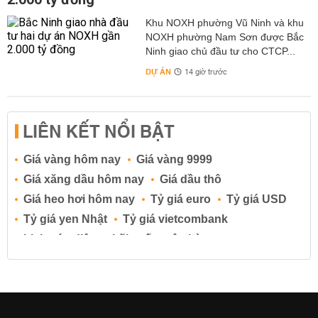
Khu NOXH phường Vũ Ninh và khu
NOXH phường Nam Sơn được Bắc
Ninh giao chủ đầu tư cho CTCP...
DỰ ÁN
14 giờ trước
LIÊN KẾT NỔI BẬT
Giá vàng hôm nay
Giá vàng 9999
Giá xăng dầu hôm nay
Giá dầu thô
Giá heo hơi hôm nay
Tỷ giá euro
Tỷ giá USD
Tỷ giá yen Nhật
Tỷ giá vietcombank
Lịch cúp điện
Lãi suất ngân hàng
Lãi suất tiết kiệm
Lãi suất tiền gửi
Lãi suất ngân hàng Agribank
Lãi suất ngân hàng Sacombank