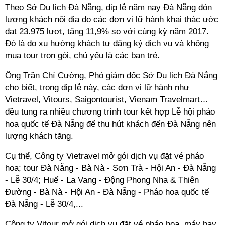
Theo Sở Du lịch Đà Nẵng, dịp lễ năm nay Đà Nẵng đón
lượng khách nội địa do các đơn vị lữ hành khai thác ước
đạt 23.975 lượt, tăng 11,9% so với cùng kỳ năm 2017.
Đó là do xu hướng khách tự đăng ký dịch vụ và không
mua tour trọn gói, chủ yếu là các bạn trẻ.
Ông Trần Chí Cường, Phó giám đốc Sở Du lịch Đà Nẵng
cho biết, trong dịp lễ này, các đơn vị lữ hành như
Vietravel, Vitours, Saigontourist, Vienam Travelmart…
đều tung ra nhiều chương trình tour kết hợp Lễ hội pháo
hoa quốc tế Đà Nẵng để thu hút khách đến Đà Nẵng nên
lượng khách tăng.
Cụ thể, Công ty Vietravel mở gói dịch vụ đặt vé pháo
hoa; tour Đà Nẵng - Bà Nà - Sơn Trà - Hội An - Đà Nẵng
- Lễ 30/4; Huế - La Vang - Động Phong Nha & Thiên
Đường - Bà Nà - Hội An - Đà Nẵng - Pháo hoa quốc tế
Đà Nẵng - Lễ 30/4,...
Công ty Vitour mở gói dịch vụ đặt vé pháo hoa, máy bay