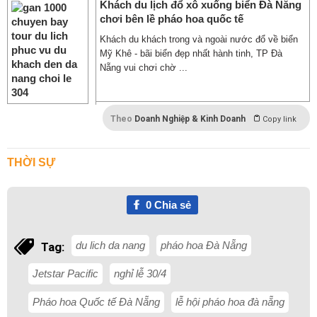
Khách du lịch đổ xô xuống biển Đà Nẵng
chơi bên lề pháo hoa quốc tế
Khách du khách trong và ngoài nước đổ về biển
Mỹ Khê - bãi biển đẹp nhất hành tinh, TP Đà
Nẵng vui chơi chờ ...
Theo
Doanh Nghiệp & Kinh Doanh
Copy link
THỜI SỰ
0
Chia sẻ
du lich da nang
pháo hoa Đà Nẵng
Tag:
Jetstar Pacific
nghỉ lễ 30/4
Pháo hoa Quốc tế Đà Nẵng
lễ hội pháo hoa đà nẵng