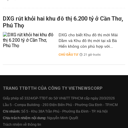
DXG rút khỏi hai khu đô thị 6.200 tỷ ở Cần Thơ,
Phú Thọ
DXG cho biết Khu đô thị mới Mái
Dầm và Khu đô thị mới tại xã Bá
Hiến không còn phù hợp với...
CHỦ ĐẦU TƯ
21 giờ trước
TRANG TTĐTTH CỦA CÔNG TY VIETNEWSCORP
Giấy phép số 3324/GP-TTĐT do Sở VH&TT TPHCM cấp ngày 20/3/2026
Lầu 5 - Compa Building - 293 Điện Biên Phủ - Phường Gia Định - TP.HCM
Chi nhánh:
Số 5 - Khu 38A Trần Phú - Phường Ba Đình - TP. Hà Nội
Chịu trách nhiệm nội dung:
Nguyễn Minh Quyết
Trách nhiệm về thông tin