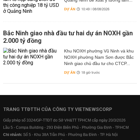
Quảng Ninh đề xuất ý tưởng làm...
DỰ ÁN
10:49 | 08/08/2026
Bắc Ninh giao nhà đầu tư hai dự án NOXH gần
2.000 tỷ đồng
Khu NOXH phường Vũ Ninh và khu
NOXH phường Nam Sơn được Bắc
Ninh giao chủ đầu tư cho CTCP...
DỰ ÁN
18 giờ trước
TRANG TTĐTTH CỦA CÔNG TY VIETNEWSCORP
Giấy phép số 3324/GP-TTĐT do Sở VH&TT TPHCM cấp ngày 20/3/2026
Lầu 5 - Compa Building - 293 Điện Biên Phủ - Phường Gia Định - TP.HCM
Chi nhánh:
Số 5 - Khu 38A Trần Phú - Phường Ba Đình - TP. Hà Nội