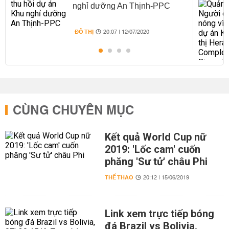
nghỉ dưỡng An Thịnh-PPC
ĐÔ THỊ
20:07 | 12/07/2020
CÙNG CHUYÊN MỤC
Kết quả World Cup nữ
2019: 'Lốc cam' cuốn
phăng 'Sư tử' châu Phi
THỂ THAO
20:12 | 15/06/2019
Link xem trực tiếp bóng
đá Brazil vs Bolivia,