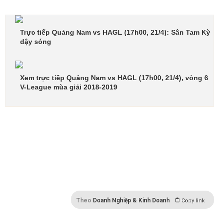
Trực tiếp Quảng Nam vs HAGL (17h00, 21/4): Sân Tam Kỳ
dậy sóng
Xem trực tiếp Quảng Nam vs HAGL (17h00, 21/4), vòng 6
V-League mùa giải 2018-2019
Quảng Nam vs HAGL, live Quảng Nam vs HAGL,
livescore Quảng Nam vs HAGL, trực tiếp Quảng Nam vs
HAGL, link xem Quảng Nam vs HAGL, kênh xem Quảng
Nam vs HAGL, highlight Quảng Nam vs HAGL, kết
quả Quảng Nam vs HAGL, tỉ số Quảng Nam vs HAGL, tỉ
lệ Quảng Nam vs HAGL.
Theo
Doanh Nghiệp & Kinh Doanh
Copy link