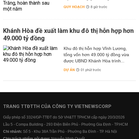
QUY HOẠCH
8 giờ trước
Khánh Hòa đề xuất làm khu đô thị hỗn hợp hơn
49.000 tỷ đồng
Khu đô thị hỗn hợp Vĩnh Lương,
tổng vốn hơn 49.000 tỷ đồng vừa
được UBND Khánh Hòa trình...
DỰ ÁN
01 phút trước
TRANG TTĐTTH CỦA CÔNG TY VIETNEWSCORP
Giấy phép số 3324/GP-TTĐT do Sở VH&TT TPHCM cấp ngày 20/3/2026
Lầu 5 - Compa Building - 293 Điện Biên Phủ - Phường Gia Định - TP.HCM
Chi nhánh:
Số 5 - Khu 38A Trần Phú - Phường Ba Đình - TP. Hà Nội
Chịu trách nhiệm nội dung:
Nguyễn Minh Quyết